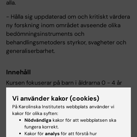
alla.
- Hålla sig uppdaterad om och kritiskt värdera
ny forskning inom området avseende olika
bedömningsinstruments och
behandlingsmetoders styrkor, svagheter och
generaliserbarhet.
Innehåll
Kursen fokuserar på barn i åldrarna 0 - 4 år
med psykiatriska symtom och omfattar: 1)
Vi använder kakor (cookies)
diagnostik, differentialdiagnostik samt
På Karolinska Institutets webbplats använder vi
bedömning av eventuell multiproblematik, 2)
kakor för olika syften:
evidensbaserade psykologiska
Nödvändiga
kakor för att webbplatsen ska
behandlingsmetoder för denna population,
fungera korrekt.
med fokus på bland annat val av
Kakor för
analys
för att förstå hur