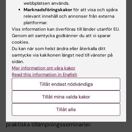
webbplatsen används.
behandlingsinsats, prioritering, planering och
Marknadsföringskakor
för att visa och spåra
genomförande samt utvärdering av
relevant innehåll och annonser från externa
behandlingen, och 3) bedömning av annan
plattformar.
Viss information kan överföras till länder utanför EU.
insats från samhället.
Genom att samtycka godkänner du att vi sparar
cookies.
Du kan när som helst ändra eller återkalla ditt
Arbetsformer
samtycke via kakikonen längst ned till vänster på
Undervisningen sker genom webbaserad
sidan.
Mer information om våra kakor
undervisning, föreläsningar, seminarier och
Read this information in English
workshops.
Tillåt endast nödvändiga
Tillåt mina valda kakor
Examination
Kursen examineras genom kunskapstest,
Tillåt alla
självständigt skriftligt arbete, samt genom
praktiska tillämpningsseminarier.