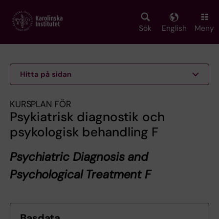
Skip
to
main
Sök
English
Meny
content
Hitta på sidan
KURSPLAN FÖR
Psykiatrisk diagnostik och
psykologisk behandling F
Psychiatric Diagnosis and
Psychological Treatment F
Basdata