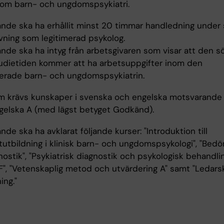
nom barn- och ungdomspsykiatri.
nde ska ha erhållit minst 20 timmar handledning under 
vning som legitimerad psykolog.
nde ska ha intyg från arbetsgivaren som visar att den 
udietiden kommer att ha arbetsuppgifter inom den
serade barn- och ungdomspsykiatrin.
 krävs kunskaper i svenska och engelska motsvarande
gelska A (med lägst betyget Godkänd).
de ska ha avklarat följande kurser: "Introduktion till
stutbildning i klinisk barn- och ungdomspsykologi", "Bed
ostik", "Psykiatrisk diagnostik och psykologisk behandling
 F", "Vetenskaplig metod och utvärdering A" samt "Ledar
ing."