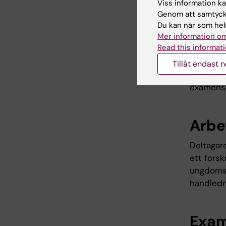
Viss information kan
Kursen b
Genom att samtycka
förvärvat
Du kan när som hels
Mer information om
avgränsni
Read this informati
3) forskn
informati
Tillåt endast 
7) förfat
examensa
Arbe
Deltagar
ett fors
ungdomsp
handledni
Exam