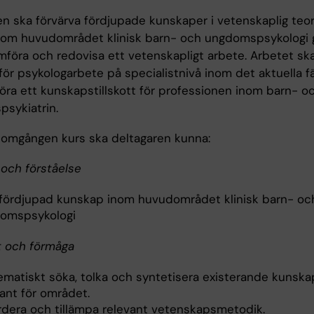
en ska förvärva fördjupade kunskaper i vetenskaplig teor
om huvudområdet klinisk barn- och ungdomspsykologi
mföra och redovisa ett vetenskapligt arbete. Arbetet sk
för psykologarbete på specialistnivå inom det aktuella fä
öra ett kunskapstillskott för professionen inom barn- o
sykiatrin.
nomgången kurs ska deltagaren kunna:
och förståelse
 fördjupad kunskap inom huvudområdet klinisk barn- oc
omspsykologi
t och förmåga
ematiskt söka, tolka och syntetisera existerande kunska
ant för området.
rdera och tillämpa relevant vetenskapsmetodik.