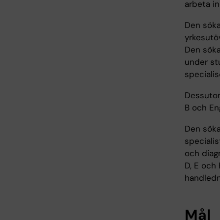
arbeta i
Den söka
yrkesutö
Den söka
under st
speciali
Dessutom
B och En
Den sökan
speciali
och diagn
D, E och
handledn
Mål