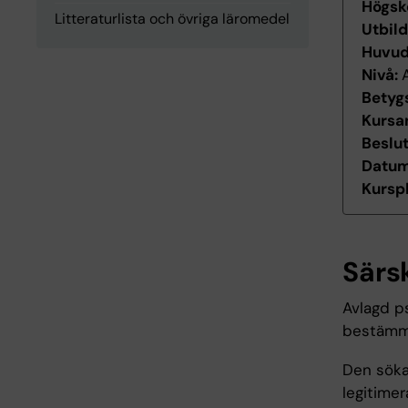
Högsk
Litteraturlista och övriga läromedel
Utbil
Huvu
Nivå:
Betyg
Kursan
Beslu
Datum 
Kurspl
Särs
Avlagd p
bestämme
Den söka
legitimer