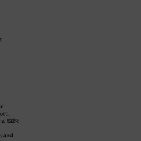
r
or
ott,
s. ISBN:
e, and