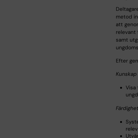
Deltagar
metod in
att geno
relevant 
samt utg
ungdomsp
Efter ge
Kunskap 
Visa
ungd
Färdighe
Syst
relev
Utvä