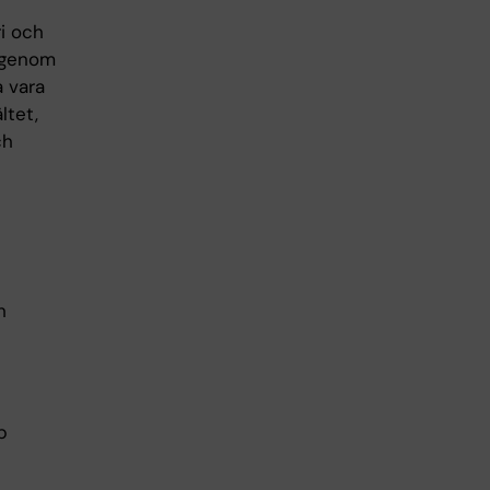
i och
 genom
a vara
ltet,
ch
h
p