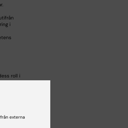
r.
tifrån
ing i
etens
ss roll i
rådet
erat på
 från externa