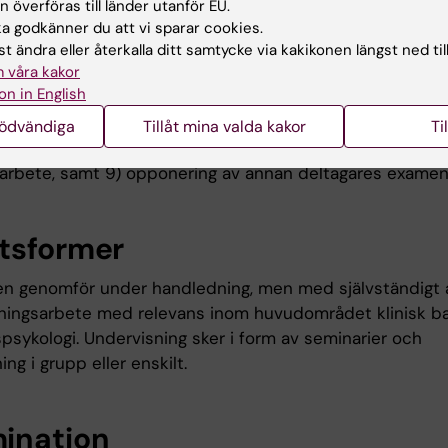
 överföras till länder utanför EU.
ygger genom praktisk tillämpning vidare på kunskap som
 godkänner du att vi sparar cookies.
s under tidigare terminer, med fokus på 1) identifiering 
t ändra eller återkalla ditt samtycke via kakikonen längst ned til
 våra kakor
ng av relevant forskningsfråga, 2) forskningsetiska över
on in English
ingsdesign, 4) systematisk sökning och kritisk gransknin
on, 5) datainsamling och dataanalys, 6) resultatsammanst
nödvändiga
Tillåt mina valda kakor
Ti
tande av vetenskapligt arbete, 8) presentation och försv
rbete, samt 9) opponering av annan deltagares examen
tsformer
en genomför under handledning, men med självständigt 
kningsarbete med relevans inom huvudområdet klinisk b
sykologi. Undervisning sker i form av seminarier och
ng i grupp eller enskilt.
ination