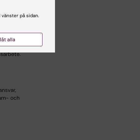
 har
och
l vänster på sidan.
väganden,
g av
ällning,
llåt alla
ar av
sarbete.
ansvar,
arn- och