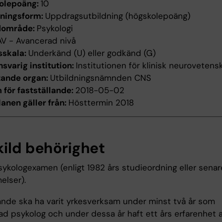
olepoäng:
10
dningsform:
Uppdragsutbildning (högskolepoäng)
dområde:
Psykologi
AV - Avancerad nivå
sskala:
Underkänd (U) eller godkänd (G)
svarig institution:
Institutionen för klinisk neurovetens
tande organ:
Utbildningsnämnden CNS
för fastställande:
2018-05-02
anen gäller från:
Hösttermin 2018
kild behörighet
sykologexamen (enligt 1982 års studieordning eller senar
lser).
nde ska ha varit yrkesverksam under minst två år som
ad psykolog och under dessa år haft ett års erfarenhet a