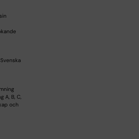
sin
sökande
 Svenska
ömning
 A, B, C,
skap och