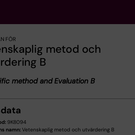
AN FÖR
enskaplig metod och
rdering B
ific method and Evaluation B
sdata
od:
9K8094
ns namn:
Vetenskaplig metod och utvärdering B