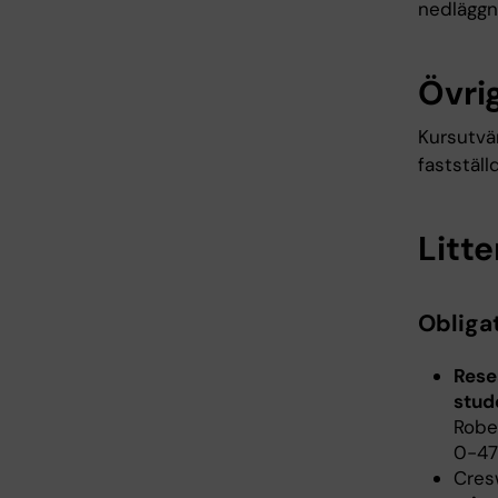
nedläggn
Övrig
Kursutvä
fastställ
Litte
Obligat
Rese
stud
Rober
0-471
Cres