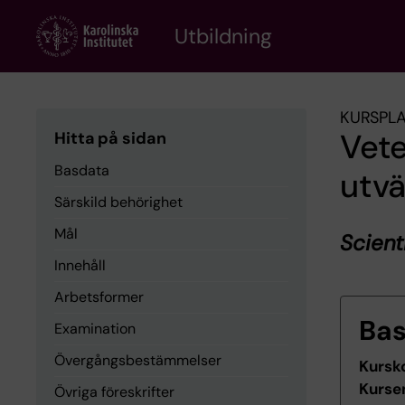
Skip
to
Utbildning
main
content
KURSPL
Vet
Hitta på sidan
Basdata
utvä
Särskild behörighet
Mål
Scient
Innehåll
Arbetsformer
Ba
Examination
Övergångsbestämmelser
Kursk
Kurse
Övriga föreskrifter