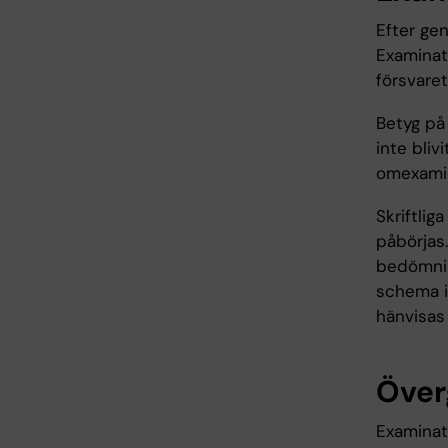
Efter ge
Examinat
försvaret
Betyg på
inte bliv
omexamina
Skriftlig
påbörjas.
bedömnin
schema i
hänvisas 
Över
Examinati