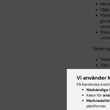
Ident
Välj
Plan
givna
vete
Disk
vete
Värderin
Tillä
Visa 
samh
Iden
Vi använder 
samt
På Karolinska Insti
egna
Nödvändiga
k
Kakor för
ana
Marknadsför
Inne
plattformar.