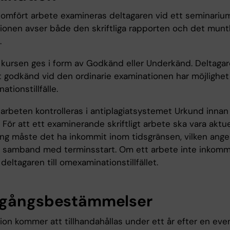
nomfört arbete examineras deltagaren vid ett seminarium
ionen avser både den skriftliga rapporten och det muntl
.
 kursen ges i form av Godkänd eller Underkänd. Deltaga
it godkänd vid den ordinarie examinationen har möjlighet t
tionstillfälle.
a arbeten kontrolleras i antiplagiatsystemet Urkund innan
 För att ett examinerande skriftligt arbete ska vara aktue
g måste det ha inkommit inom tidsgränsen, vilken ange
 samband med terminsstart. Om ett arbete inte inkomme
deltagaren till omexaminationstillfället.
gångsbestämmelser
on kommer att tillhandahållas under ett år efter en even