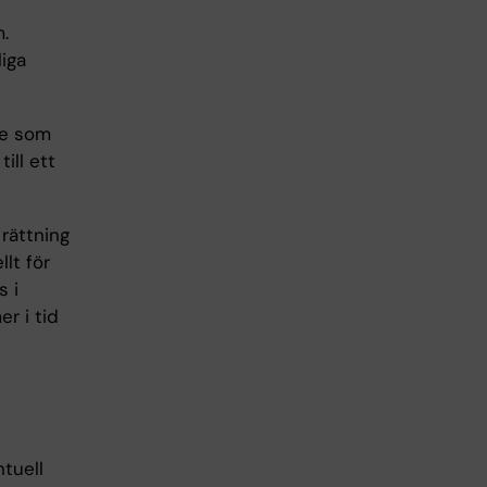
.
iga
re som
ill ett
 rättning
llt för
s i
r i tid
tuell