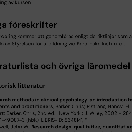
ing av kursen.
a föreskrifter
rdering kommer att genomföras enligt de riktlinjer som ä
da av Styrelsen för utbildning vid Karolinska Institutet.
raturlista och övriga läromedel
orisk litteratur
arch methods in clinical psychology
:
an introduction f
ents and practitioners
, Barker, Chris; Pistrang, Nancy; Elli
t; Barker, Chris, 2nd ed. : New York : J. Wiley, 2002 - 284 
-49087-3 (hbk), LIBRIS-ID: 8648141, *
well, John W.,
Research design
:
qualitative, quantitativ