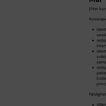
Efter ku
Kunskape
ident
sexol
redo
inter
ident
svår
samsj
redog
patie
Evide
princ
Färdighe
tillä