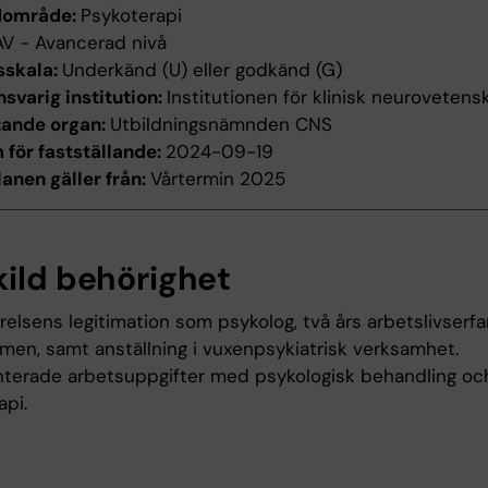
dområde:
Psykoterapi
AV - Avancerad nivå
sskala:
Underkänd (U) eller godkänd (G)
svarig institution:
Institutionen för klinisk neurovetens
tande organ:
Utbildningsnämnden CNS
för fastställande:
2024-09-19
anen gäller från:
Vårtermin 2025
kild behörighet
relsens legitimation som psykolog, två års arbetslivserf
amen, samt anställning i vuxenpsykiatrisk verksamhet.
erade arbetsuppgifter med psykologisk behandling och
api.