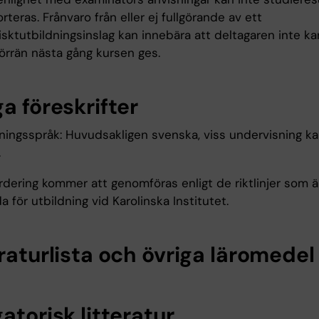
rteras. Frånvaro från eller ej fullgörande av ett
isktutbildningsinslag kan innebära att deltagaren inte ka
t förrän nästa gång kursen ges.
a föreskrifter
ningsspråk: Huvudsakligen svenska, viss undervisning ka
.
rdering kommer att genomföras enligt de riktlinjer som ä
da för utbildning vid Karolinska Institutet.
raturlista och övriga läromedel
atorisk litteratur