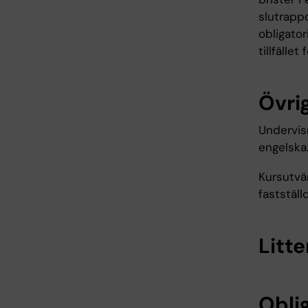
slutrappo
obligator
tillfälle
Övrig
Undervis
engelska
Kursutvä
fastställ
Litte
Oblig