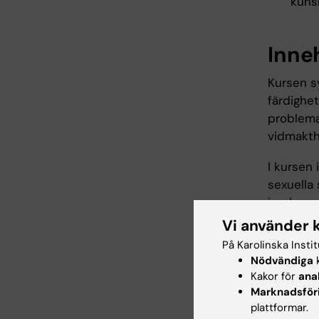
kuns
Inne
Kursen sy
färdighe
problema
vidmakth
I kursen 
sexuella
implemen
fördjupn
Vi använder 
interven
På Karolinska Insti
frågestä
Nödvändiga
k
riskbedö
Kakor för
ana
Marknadsför
Kursen s
plattformar.