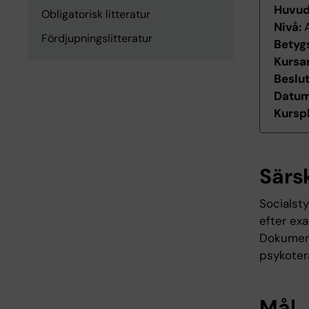
Huvu
Obligatorisk litteratur
Nivå:
Fördjupningslitteratur
Betyg
Kursan
Beslu
Datum 
Kurspl
Särs
Socialsty
efter ex
Dokument
psykoter
Mål