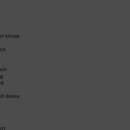
t klinisk
och
och
ng
ed
ill dessa
ett