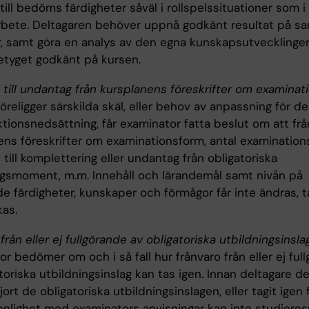
till bedöms färdigheter såväl i rollspelssituationer som i 
rbete. Deltagaren behöver uppnå godkänt resultat på sa
r, samt göra en analys av den egna kunskapsutvecklingen
betyget godkänt på kursen.
 till undantag från kursplanens föreskrifter om examinat
religger särskilda skäl, eller behov av anpassning för de
tionsnedsättning, får examinator fatta beslut om att fr
ns föreskrifter om examinationsform, antal examinationsti
 till komplettering eller undantag från obligatoriska
ngsmoment, m.m. Innehåll och lärandemål samt nivån på
e färdigheter, kunskaper och förmågor får inte ändras, t
kas.
från eller ej fullgörande av obligatoriska utbildningsinsla
r bedömer om och i så fall hur frånvaro från eller ej ful
toriska utbildningsinslag kan tas igen. Innan deltagare del
lgjort de obligatoriska utbildningsinslagen, eller tagit igen
 enlighet med examinators anvisningar kan inte studieres