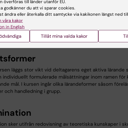
ar eget behov av lärande. Undervisningen belyser centra
 överföras till länder utanför EU.
 godkänner du att vi sparar cookies.
av vikt för specialisering inom området, utifrån den psy
t ändra eller återkalla ditt samtycke via kakikonen längst ned til
ns roll. Fokus är evidensbaserad psykologisk praktik oc
 våra kakor
det av egna färdigheter. I kursen ingår handledning på c
on in English
er, vilket förutsätter ett parallellt patientarbete där des
nödvändiga
Tillåt mina valda kakor
Ti
as och ligga till grund för handledningen.
tsformer
rsen läggs stor vikt vid deltagarens eget aktiva lärande
ån individuellt formulerade målsättningar inom ramen för
nde mål. I kursen ingår olika lärandeformer såsom förelä
er och handledning i grupp.
ination
on sker utifrån redovisning av teoretiska kunskaper i sk