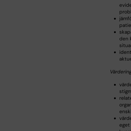
evid
prob
jämf
pati
skap
den k
situa
ident
aktu
Värdering
värd
stig
relat
organ
enski
värd
eget