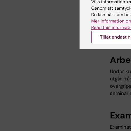
formuler
Viss information kan
Genom att samtycka
aspekter 
Du kan när som hels
kunskape
Mer information om
utvecklan
Read this informati
färdighet
Tillåt endast 
praktiser
Arbe
Under ku
utgår fr
övergripa
seminari
Exam
Examinati