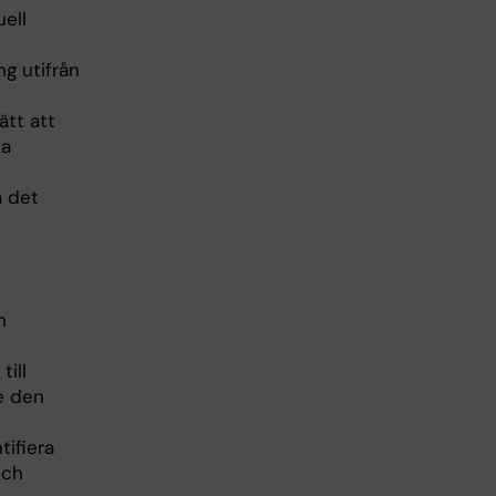
ell
g utifrån
tt att
la
m det
n
till
de den
ifiera
och