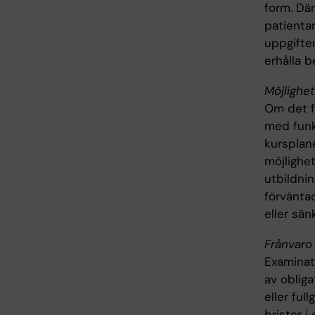
form. Där
patienta
uppgifte
erhålla 
Möjlighet
Om det fö
med funk
kursplane
möjlighet
utbildni
förväntad
eller sän
Frånvaro 
Examinato
av obliga
eller ful
brister i