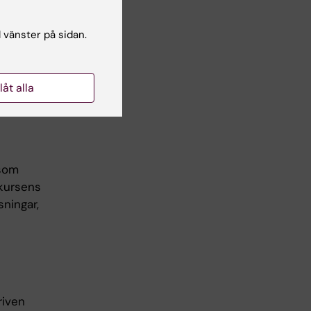
la
kologiska
l vänster på sidan.
h
entrala
sa kan
llåt alla
 som
 kursens
sningar,
riven