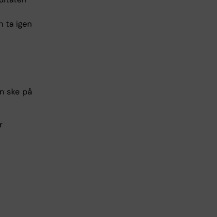
n ta igen
n ske på
r