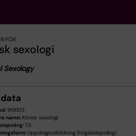
AN FÖR
isk sexologi
al Sexology
sdata
od:
9K8103
ns namn:
Klinisk sexologi
olepoäng:
7.5
dningsform:
Uppdragsutbildning (högskolepoäng)