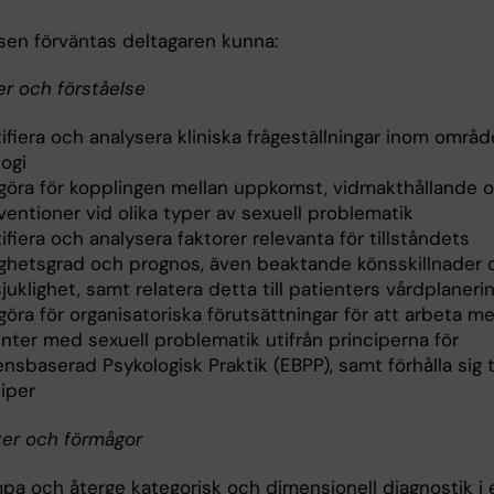
rsen förväntas deltagaren kunna:
r och förståelse
ifiera och analysera kliniska frågeställningar inom område
ogi
göra för kopplingen mellan uppkomst, vidmakthållande 
ventioner vid olika typer av sexuell problematik
ifiera och analysera faktorer relevanta för tillståndets
ighetsgrad och prognos, även beaktande könsskillnader 
uklighet, samt relatera detta till patienters vårdplaneri
öra för organisatoriska förutsättningar för att arbeta m
nter med sexuell problematik utifrån principerna för
nsbaserad Psykologisk Praktik (EBPP), samt förhålla sig t
iper
ter och förmågor
mpa och återge kategorisk och dimensionell diagnostik i 