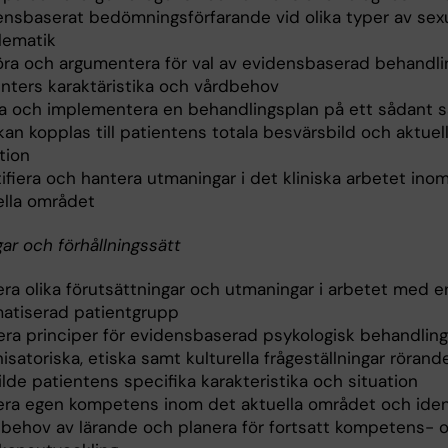
ensbaserat bedömningsförfarande vid olika typer av sexu
lematik
öra och argumentera för val av evidensbaserad behandlin
enters karaktäristika och vårdbehov
a och implementera en behandlingsplan på ett sådant sä
an kopplas till patientens totala besvärsbild och aktuel
tion
ifiera och hantera utmaningar i det kliniska arbetet ino
ella området
ar och förhållningssätt
era olika förutsättningar och utmaningar i arbetet med e
matiserad patientgrupp
era principer för evidensbaserad psykologisk behandling 
isatoriska, etiska samt kulturella frågeställningar röran
lde patientens specifika karakteristika och situation
era egen kompetens inom det aktuella området och ident
 behov av lärande och planera för fortsatt kompetens- 