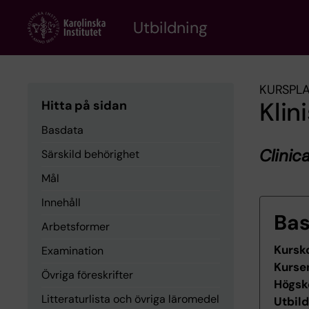
Skip
to
Utbildning
main
content
KURSPL
Klin
Hitta på sidan
Basdata
Clinic
Särskild behörighet
Mål
Innehåll
Ba
Arbetsformer
Kursk
Examination
Kurse
Övriga föreskrifter
Högsk
Litteraturlista och övriga läromedel
Utbil