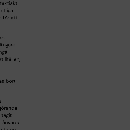
faktiskt
mtliga
 för att
ion
ltagare
ångå
llfällen,
as bort
g
lgörande
tagit i
 frånvaro/
ultaten