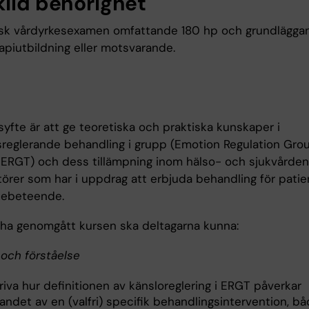
kild behörighet
k vårdyrkesexamen omfattande 180 hp och grundlägga
apiutbildning eller motsvarande.
yfte är att ge teoretiska och praktiska kunskaper i
reglerande behandling i grupp (Emotion Regulation Gro
 ERGT) och dess tillämpning inom hälso- och sjukvården
törer som har i uppdrag att erbjuda behandling för pati
debeteende.
t ha genomgått kursen ska deltagarna kunna:
och förståelse
iva hur definitionen av känsloreglering i ERGT påverkar
andet av en (valfri) specifik behandlingsintervention, bå