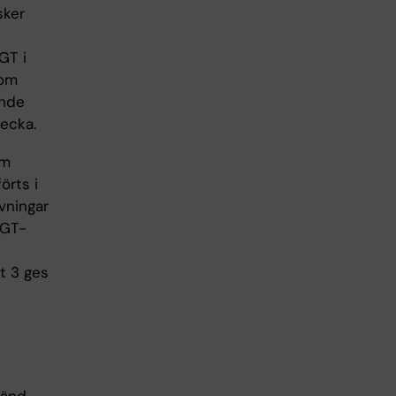
sker
GT i
nom
ande
ecka.
om
rts i
vningar
RGT-
t 3 ges