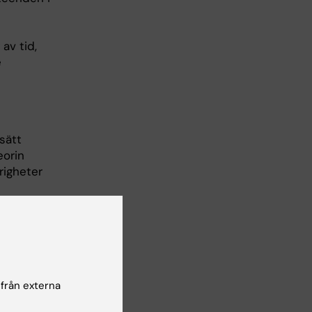
av tid,
e
ssätt
eorin
righeter
 i
 från externa