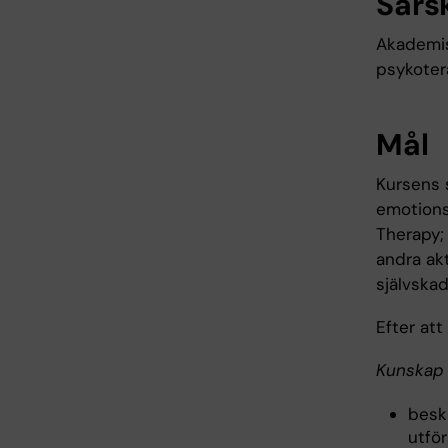
Särs
Akademis
psykoter
Mål
Kursens s
emotions
Therapy;
andra ak
självska
Efter at
Kunskap 
beskr
utför