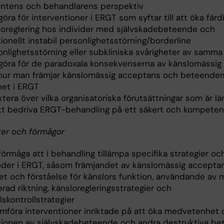
entens och behandlarens perspektiv
öra för interventioner i ERGT som syftar till att öka färd
loreglering hos individer med självskadebeteende och
onellt instabil personlighetsstörning/borderline
onlighetsstörning eller subkliniska svårigheter av samma
göra för de paradoxala konsekvenserna av känslomässig 
hur man främjar känslomässig acceptans och beteende
ghet i ERGT
ktera över vilka organisatoriska förutsättningar som är l
att bedriva ERGT-behandling på ett säkert och kompeten
ter och förmågor
förmåga att i behandling tillämpa specifika strategier oc
der i ERGT, såsom främjandet av känslomässig acceptan
et och förståelse för känslors funktion, användande av m
rad riktning, känsloregleringsstrategier och
skontrollstrategier
mföra interventioner inriktade på att öka medvetenhet
tionen av självskadebeteende och andra destruktiva be