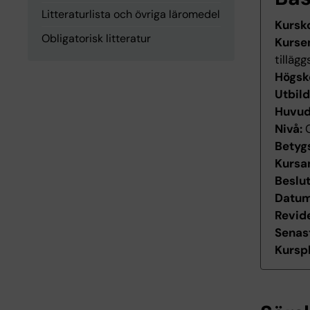
Litteraturlista och övriga läromedel
Kursk
Obligatorisk litteratur
Kurse
tilläg
Högsk
Utbil
Huvu
Nivå:
Betyg
Kursan
Beslu
Datum 
Revid
Senas
Kurspl