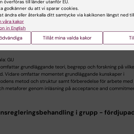
estår av ett teoretiskt förberedande moment och två 
 överföras till länder utanför EU.
 godkänner du att vi sparar cookies.
e av fördjupning och praktisk tillämpning av den teoret
t ändra eller återkalla ditt samtycke via kakikonen längst ned til
n.
 våra kakor
on in English
nsregleringsbehandling i grupp - teori och
nödvändiga
Tillåt mina valda kakor
Ti
 1.5 hp
la: GU
omfattar grundläggande teori, begrepp och forskning på vil
d. Vidare omfattar momentet grundläggande kunskaper i
odens metod och struktur samt förberedelse för arbete med
och metaforer genom inläsning på acceptance and commitme
nsregleringsbehandling i grupp - fördjupad 