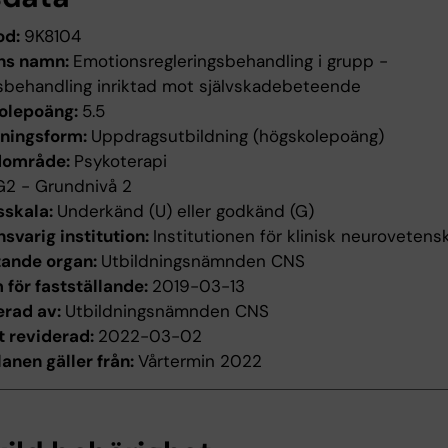
od:
9K8104
ns namn:
Emotionsregleringsbehandling i grupp -
gsbehandling inriktad mot självskadebeteende
olepoäng:
5.5
dningsform:
Uppdragsutbildning (högskolepoäng)
dområde:
Psykoterapi
G2 - Grundnivå 2
sskala:
Underkänd (U) eller godkänd (G)
svarig institution:
Institutionen för klinisk neurovetens
tande organ:
Utbildningsnämnden CNS
för fastställande:
2019-03-13
erad av:
Utbildningsnämnden CNS
t reviderad:
2022-03-02
anen gäller från:
Vårtermin 2022