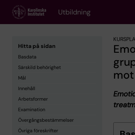
Skip
to
Utbildning
main
content
KURSPL
Emot
Hitta på sidan
Basdata
grup
Särskild behörighet
mot
Mål
Innehåll
Emotio
Arbetsformer
treatm
Examination
Övergångsbestämmelser
Övriga föreskrifter
Ba