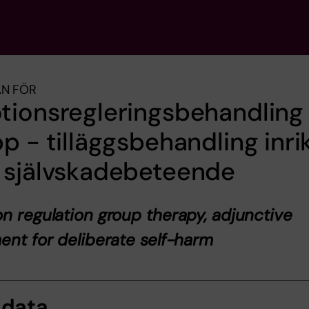
AN FÖR
ionsregleringsbehandling 
p - tilläggsbehandling inri
 självskadebeteende
n regulation group therapy, adjunctive
ent for deliberate self-harm
sdata