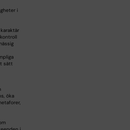
igheter i
 karaktär
kontroll
mässig
ämpliga
t sätt
h
s, öka
etaforer,
 om
teenden i