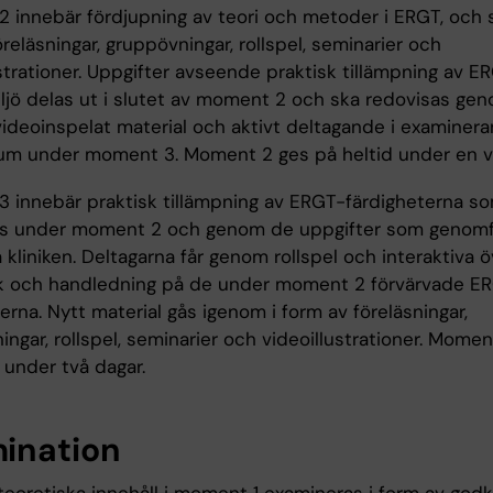
 innebär fördjupning av teori och metoder i ERGT, och 
eläsningar, gruppövningar, rollspel, seminarier och
strationer. Uppgifter avseende praktisk tillämpning av ER
miljö delas ut i slutet av moment 2 och ska redovisas ge
/videoinspelat material och aktivt deltagande i examiner
um under moment 3. Moment 2 ges på heltid under en v
 innebär praktisk tillämpning av ERGT-färdigheterna s
ts under moment 2 och genom de uppgifter som genomfö
kliniken. Deltagarna får genom rollspel och interaktiva ö
 och handledning på de under moment 2 förvärvade E
erna. Nytt material gås igenom i form av föreläsningar,
ngar, rollspel, seminarier och videoillustrationer. Momen
 under två dagar.
ination