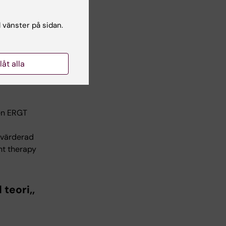
moment
iska
l vänster på sidan.
llåt alla
ken ERGT
 värderad
nt therapy
teori,,