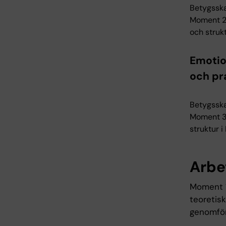
Betygsska
Moment 2 
och strukt
Emotio
och pra
Betygsska
Moment 3 
struktur 
Arbe
Moment 1
teoretis
genomförs