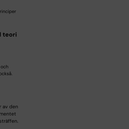
rinciper
 teori
 och
också.
r av den
omentet
träffen.