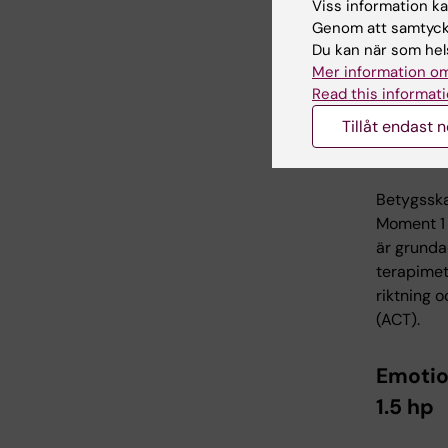
Kursen b
Viss information kan
Genom att samtycka
beståend
Du kan när som hels
kunskape
Mer information om
Read this informati
Emotio
Tillåt endast 
metod,,
Betygsska
Moment 1 
är grunda
terapimet
riktning 
(ACT).
Emotio
1.5 hp