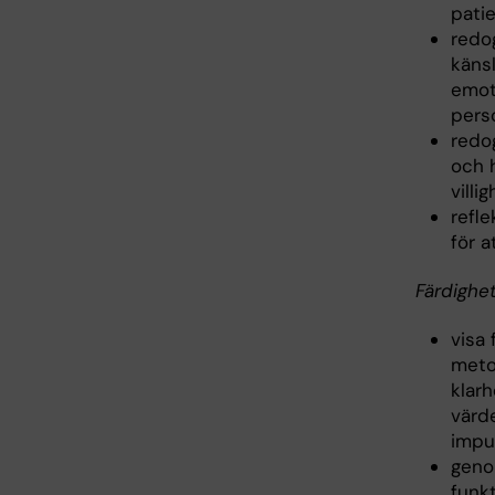
pati
redog
käns
emoti
pers
redo
och 
villi
refle
för 
Färdighe
visa 
meto
klarh
värde
impul
geno
funk