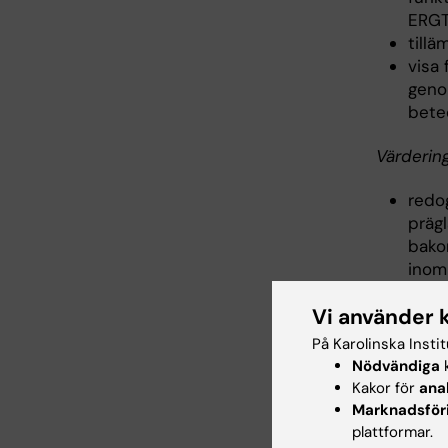
ERG
till
visa 
geno
bete
Värdering
redog
präg
bako
inom
redog
Vi använder 
utfö
refl
På Karolinska Insti
Nödvändiga
k
Kakor för
ana
Inne
Marknadsför
plattformar.