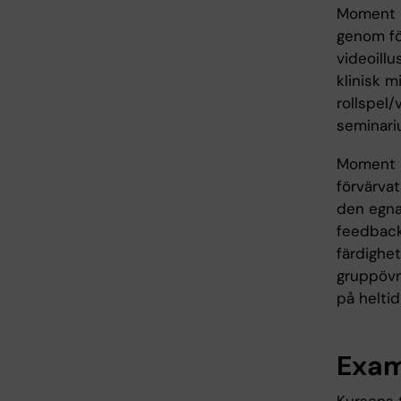
Moment 2
genom för
videoillu
klinisk 
rollspel
seminari
Moment 3
förvärva
den egna 
feedback
färdighet
gruppövni
på heltid
Exam