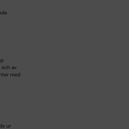
nde
up
 och av
enter med
de ur