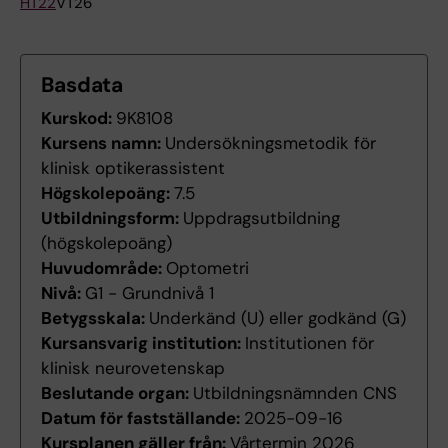
HT22
VT26
Basdata
Kurskod:
9K8108
Kursens namn:
Undersökningsmetodik för
klinisk optikerassistent
Högskolepoäng:
7.5
Utbildningsform:
Uppdragsutbildning
(högskolepoäng)
Huvudområde:
Optometri
Nivå:
G1 - Grundnivå 1
Betygsskala:
Underkänd (U) eller godkänd (G)
Kursansvarig institution:
Institutionen för
klinisk neurovetenskap
Beslutande organ:
Utbildningsnämnden CNS
Datum för fastställande:
2025-09-16
Kursplanen gäller från:
Vårtermin 2026