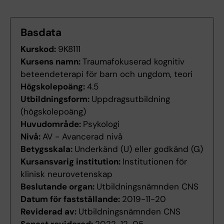
Basdata
Kurskod:
9K8111
Kursens namn:
Traumafokuserad kognitiv
beteendeterapi för barn och ungdom, teori
Högskolepoäng:
4.5
Utbildningsform:
Uppdragsutbildning
(högskolepoäng)
Huvudområde:
Psykologi
Nivå:
AV - Avancerad nivå
Betygsskala:
Underkänd (U) eller godkänd (G)
Kursansvarig institution:
Institutionen för
klinisk neurovetenskap
Beslutande organ:
Utbildningsnämnden CNS
Datum för fastställande:
2019-11-20
Reviderad av:
Utbildningsnämnden CNS