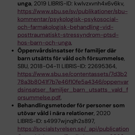
unga
, 2019 LIBRIS-ID: kwlvzxvnh4x6v6kv,
https://www.sbu.se/sv/publikationer/sbu-
kommentar/psykologisk-psykosocial-
och-farmakologisk-behandling-vid-
posttraumatiskt-stressyndrom-ptsd-
hos-barn-och-unga
,
Öppenvårdsinsatser för familjer där
barn utsätts för våld och försummelse
,
SBU, 2018-04-11 LIBRIS-ID: 22695364,
https://www.sbu.se/contentassets/7d3b2
78a3b8041f7b7e46f10fe5a4346/oppenvar
dsinsatser_familjer_barn_utsatts_vald_f
orsummelse.pdf
,
Behandlingsmetoder för personer som
utövar våld i nära relationer
, 2020
LIBRIS-ID: s4997wjnqlh2s897,
https://socialstyrelsen.se/_api/publication