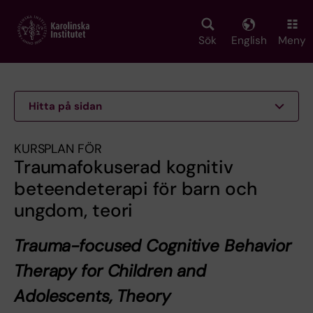
Skip
to
main
Sök
English
Meny
content
Hitta på sidan
KURSPLAN FÖR
Traumafokuserad kognitiv
beteendeterapi för barn och
ungdom, teori
Trauma-focused Cognitive Behavior
Therapy for Children and
Adolescents, Theory