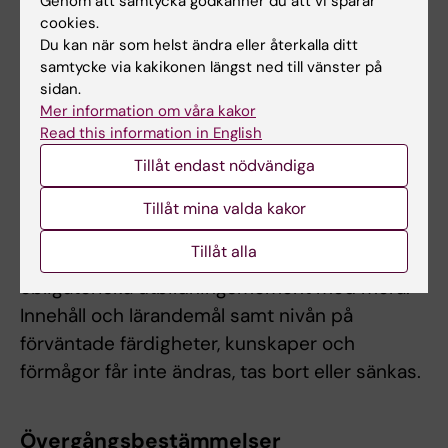
Genom att samtycka godkänner du att vi sparar
cookies.
Möjlighet till undantag från kursplanens
Du kan när som helst ändra eller återkalla ditt
föreskrifter om examination
samtycke via kakikonen längst ned till vänster på
sidan.
Om det föreligger särskilda skäl, eller behov av
Mer information om våra kakor
anpassning för deltagare med
Read this information in English
funktionsnedsättning, får examinator fatta
Tillåt endast nödvändiga
beslut om att frångå kursplanens föreskrifter
om examinationsform, antal
Tillåt mina valda kakor
examinationstillfällen, möjlighet till
Tillåt alla
komplettering eller undantag från
obligatoriska utbildningsmoment med mera.
Innehåll och lärandemål samt nivån på
förväntade färdigheter, kunskaper och
förmågor får inte ändras, tas bort eller sänkas.
Övergångsbestämmelser