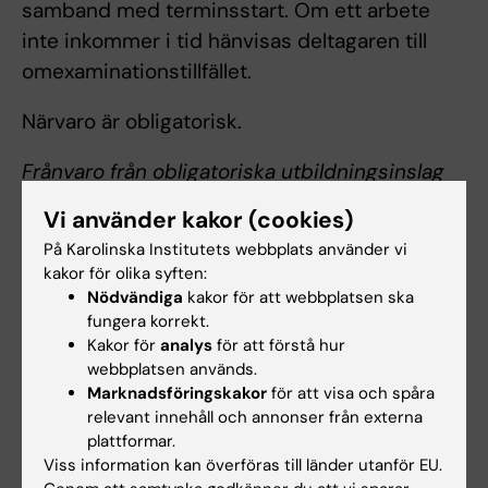
samband med terminsstart. Om ett arbete
inte inkommer i tid hänvisas deltagaren till
omexaminationstillfället.
Närvaro är obligatorisk.
Frånvaro från obligatoriska utbildningsinslag
Examinator bedömer om och i så fall hur
Vi använder kakor (cookies)
frånvaro från obligatoriska utbildningsinslag
På Karolinska Institutets webbplats använder vi
kan tas igen. Innan studenten deltagit i de
kakor för olika syften:
obligatoriska utbildningsinslagen eller tagit
Nödvändiga
kakor för att webbplatsen ska
fungera korrekt.
igen frånvaro i enlighet med examinators
Kakor för
analys
för att förstå hur
anvisningar kan inte studieresultaten
webbplatsen används.
slutrapporteras. Frånvaro från ett obligatoriskt
Marknadsföringskakor
för att visa och spåra
utbildningsinslag kan innebära att studenten
relevant innehåll och annonser från externa
plattformar.
inte kan ta igen tillfället förrän nästa gång
Viss information kan överföras till länder utanför EU.
kursen ges.