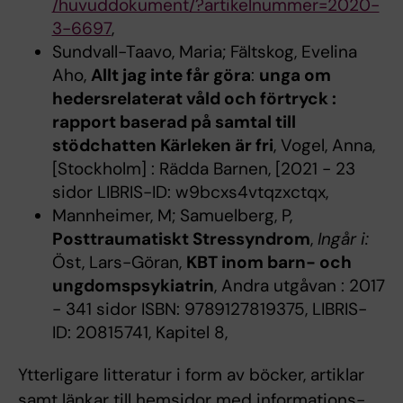
/huvuddokument/?artikelnummer=2020-
3-6697
,
Sundvall-Taavo, Maria; Fältskog, Evelina
Aho,
Allt jag inte får göra
:
unga om
hedersrelaterat våld och förtryck :
rapport baserad på samtal till
stödchatten Kärleken är fri
, Vogel, Anna,
[Stockholm] : Rädda Barnen, [2021 - 23
sidor LIBRIS-ID: w9bcxs4vtqzxctqx,
Mannheimer, M; Samuelberg, P,
Posttraumatiskt Stressyndrom
,
Ingår i:
Öst, Lars-Göran,
KBT inom barn- och
ungdomspsykiatrin
, Andra utgåvan : 2017
- 341 sidor ISBN: 9789127819375, LIBRIS-
ID: 20815741, Kapitel 8,
Ytterligare litteratur i form av böcker, artiklar
samt länkar till hemsidor med informations-