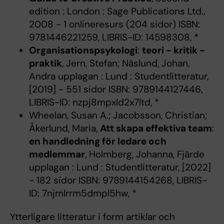
edition : London : Sage Publications Ltd.,
2008 - 1 onlineresurs (204 sidor) ISBN:
9781446221259, LIBRIS-ID: 14598308, *
Organisationspsykologi
:
teori - kritik -
praktik
, Jern, Stefan; Näslund, Johan,
Andra upplagan : Lund : Studentlitteratur,
[2019] - 551 sidor ISBN: 9789144127446,
LIBRIS-ID: nzpj8mpxld2x7ltd, *
Wheelan, Susan A.; Jacobsson, Christian;
Åkerlund, Maria,
Att skapa effektiva team
:
en handledning för ledare och
medlemmar
, Holmberg, Johanna, Fjärde
upplagan : Lund : Studentlitteratur, [2022]
- 182 sidor ISBN: 9789144154268, LIBRIS-
ID: 7njmlrrm5dmpl5hw, *
Ytterligare litteratur i form artiklar och