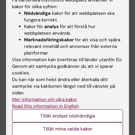
via de dokumenterade sessionerna.
kakor för olika syften:
Nödvändiga
kakor för att webbplatsen ska
De handledningsuppdrag som ska utgöra
fungera korrekt.
Kakor för
analys
för att förstå hur
underlag för handledning på handledning ska
webbplatsen används.
påbörjas i samband med kursstarten.
Marknadsföringskakor
för att visa och spåra
Deltagaren genomför handledning av grupper
relevant innehåll och annonser från externa
i klinisk miljö, vilket innefattar kontakt- och
plattformar.
Viss information kan överföras till länder utanför EU.
kontraktsfas. Handledningsuppdragen
Genom att samtycka godkänner du att vi sparar
förankras i handledning på handledning så att
cookies.
bedömning om lämplighet kopplat till kursens
Du kan när som helst ändra eller återkalla ditt
samtycke via kakikonen längst ned till vänster på
mål kan diskuteras.
sidan.
Mer information om våra kakor
I moment 2, 3 och 4 sker undervisningen i
Read this information in English
form av föreläsningar, seminarier och
Tillåt endast nödvändiga
gruppövningar samt självstudier av
kurslitteratur. Deltagarna genomför
Tillåt mina valda kakor
färdighetsträning i form av övningar, till