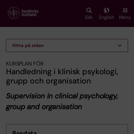
Skip
to
main
Sök
English
Meny
content
Hitta på sidan
KURSPLAN FÖR
Handledning i klinisk psykologi,
grupp och organisation
Supervision in clinical psychology,
group and organisation
Basdata