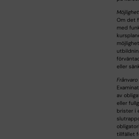
Möjlighet
Om det fö
med funk
kursplane
möjlighet
utbildni
förväntad
eller sän
Frånvaro 
Examinato
av obliga
eller ful
brister i
slutrappo
obligator
tillfälle