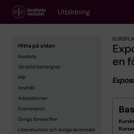
Skip
to
Utbildning
main
content
KURSPL
Exp
Hitta på sidan
Basdata
en f
Särskild behörighet
Mål
Expos
Innehåll
Arbetsformer
Ba
Examination
Övriga föreskrifter
Kursk
Kurse
Litteraturlista och övriga läromedel