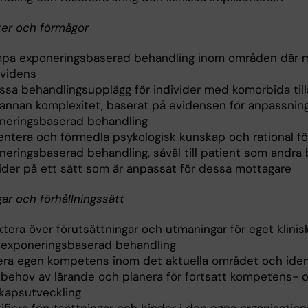
ter och förmågor
ämpa exponeringsbaserad behandling inom områden där
evidens
ssa behandlingsupplägg för individer med komorbida til
r annan komplexitet, baserat på evidensen för anpassnin
neringsbaserad behandling
entera och förmedla psykologisk kunskap och rational fö
neringsbaserad behandling, såväl till patient som andra
vider på ett sätt som är anpassat för dessa mottagare
ar och förhållningssätt
ktera över förutsättningar och utmaningar för eget klinis
exponeringsbaserad behandling
era egen kompetens inom det aktuella området och ident
 behov av lärande och planera för fortsatt kompetens- 
kapsutveckling