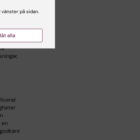
l vänster på sidan.
llåt alla
och utgår
ns
sningar,
licerat
igheter
en
a en
 godkänt