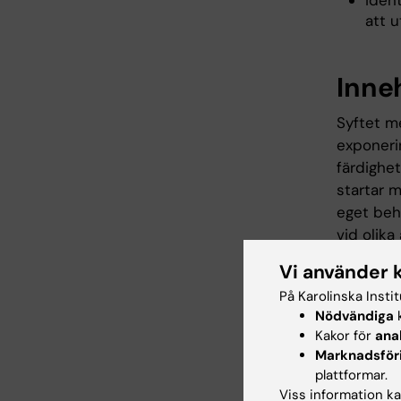
ident
att 
Inne
Syftet m
exponeri
färdighet
startar 
eget beh
vid olik
somatiska
Vi använder 
utifrån 
På Karolinska Insti
färdighe
Nödvändiga
k
tillstånd
Kakor för
ana
avseende
Marknadsför
ingår han
plattformar.
patienta
Viss information kan