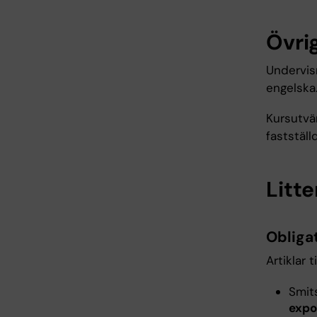
Övrig
Undervis
engelska
Kursutvä
fastställ
Litte
Obligat
Artiklar 
Smits
expo