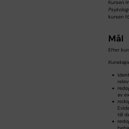
Kursen i
Psykolog
kursen fö
Mål
Efter ku
Kunskape
ident
rele
redo
av e
redo
Evide
till 
redo
beha