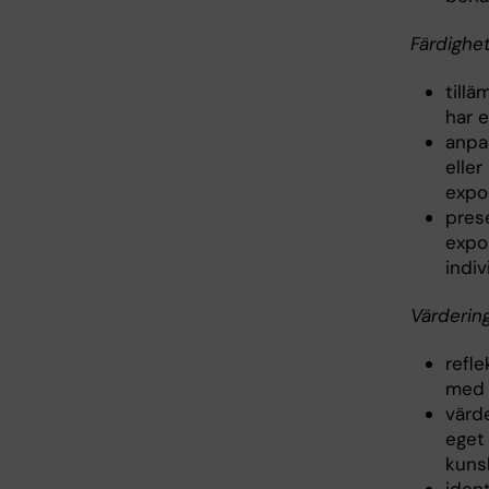
Färdighe
till
har 
anpa
elle
expo
pres
expo
indi
Värdering
refle
med 
värd
eget
kuns