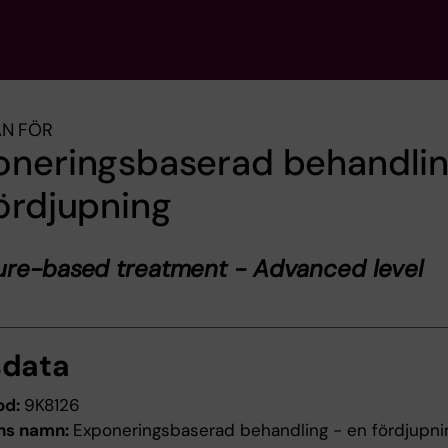
AN FÖR
oneringsbaserad behandlin
ördjupning
ure-based treatment - Advanced level
sdata
od:
9K8126
ns namn:
Exponeringsbaserad behandling - en fördjupni