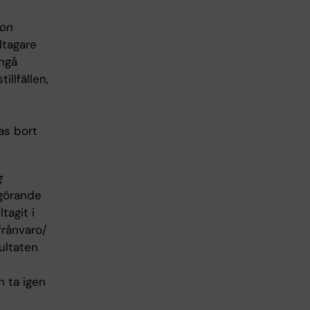
ion
ltagare
ångå
llfällen,
as bort
g
lgörande
tagit i
 frånvaro/
ultaten
n ta igen