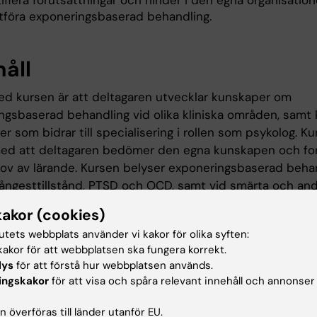
ifiera förutsättningar och hinder i den egna organisation
utföra exponeringsbaserad behandling.
håll
ed kursen är att deltagaren utvecklar kunskaper om
ngsbaserad behandling vid olika kliniska områden, samt k
er som bidrar till specialisering i rollen som psykolog. K
med att deltagaren bedömer den egna kunskapen och fo
ov av lärande. Kursen belyser exponeringsbaserad beha
a ångesttillstånd, PTSD och OCD, samt vid smärta och an
 tillstånd. Speciellt fokus ligger på att anlägga ett pers
kakor (cookies)
evidensbaserad psykologisk praktik och utvecklandet av
tutets webbplats använder vi kakor för olika syften:
ter med fokus på exponeringsbaserad behandling vid k
akor för att webbplatsen ska fungera korrekt.
. Vidare betonas kopplingen till grundforskning, framför al
lys
för att förstå hur webbplatsen används.
 ny kunskap om olika inlärningsteoretiska modeller. I ku
ingskakor
för att visa och spåra relevant innehåll och annonser
dledning på centrala färdigheter, vilket förutsätter ett par
rbete med exponeringsbaserad behandling där dessa k
 överföras till länder utanför EU.