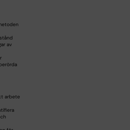
 metoden
lstånd
gar av
r
 berörda
kt arbete
ifiera
och