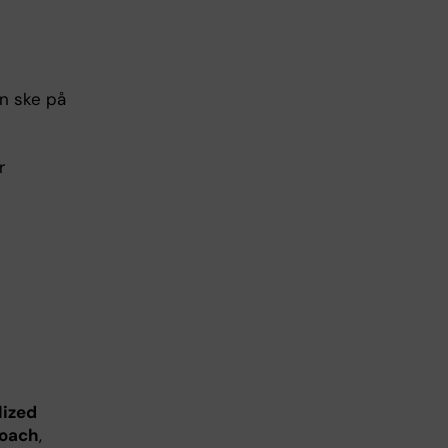
n ske på
r
lized
roach
,