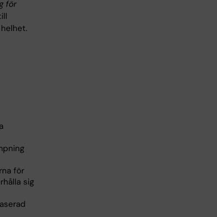
g för
ll
 helhet.
a
ämpning
rna för
hålla sig
baserad