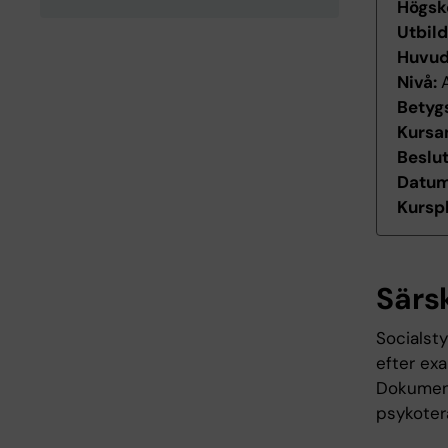
Högsk
Utbil
Huvu
Nivå:
Betyg
Kursan
Beslu
Datum 
Kurspl
Särs
Socialsty
efter ex
Dokument
psykoter