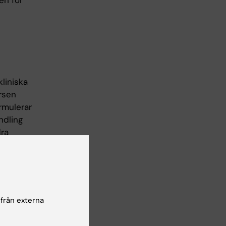
en för
liniska
ursen
rmulerar
ndling
dra
pektiv
 egna
omorbida
lt
rsen
 från externa
allellt
an