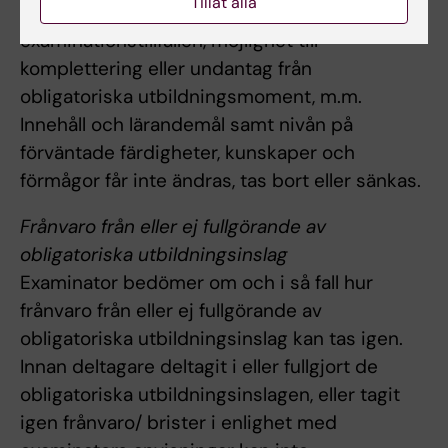
Tillåt alla
om examinationsform, antal
examinationstillfällen, möjlighet till
komplettering eller undantag från
obligatoriska utbildningsmoment, m.m.
Innehåll och lärandemål samt nivån på
förväntade färdigheter, kunskaper och
förmågor får inte ändras, tas bort eller sänkas.
Frånvaro från eller ej fullgörande av
obligatoriska utbildningsinslag
Examinator bedömer om och i så fall hur
frånvaro från eller ej fullgörande av
obligatoriska utbildningsinslag kan tas igen.
Innan deltagare deltagit i eller fullgjort de
obligatoriska utbildningsinslagen, eller tagit
igen frånvaro/ brister i enlighet med