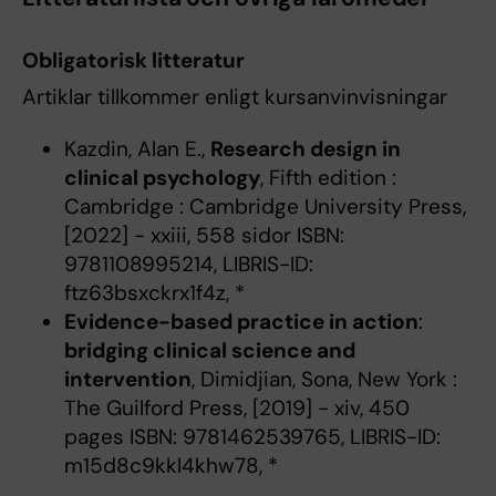
Obligatorisk litteratur
Artiklar tillkommer enligt kursanvinvisningar
Kazdin, Alan E.,
Research design in
clinical psychology
, Fifth edition :
Cambridge : Cambridge University Press,
[2022] - xxiii, 558 sidor ISBN:
9781108995214, LIBRIS-ID:
ftz63bsxckrx1f4z, *
Evidence-based practice in action
:
bridging clinical science and
intervention
, Dimidjian, Sona, New York :
The Guilford Press, [2019] - xiv, 450
pages ISBN: 9781462539765, LIBRIS-ID:
m15d8c9kkl4khw78, *