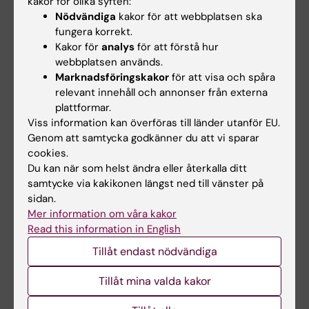
kakor för olika syften:
Nödvändiga
kakor för att webbplatsen ska
Muntlig presentation och diskussion (inom
fungera korrekt.
kurs och inom klinisk verksamhet,
Kakor för
analys
för att förstå hur
företrädesvis den egna arbetsplatsen) samt
webbplatsen används.
Marknadsföringskakor
för att visa och spåra
skriftlig rapport (inklusive plan för
relevant innehåll och annonser från externa
uppföljning).
plattformar.
Viss information kan överföras till länder utanför EU.
Deltagaren behöver uppnå godkänt resultat
Genom att samtycka godkänner du att vi sparar
på båda uppgifterna för att erhålla betyget
cookies.
Du kan när som helst ändra eller återkalla ditt
godkänt på kursen.
samtycke via kakikonen längst ned till vänster på
sidan.
Möjlighet till undantag från kursplanens
Mer information om våra kakor
föreskrifter om examination
Read this information in English
Om det föreligger särskilda skäl, eller behov av
Tillåt endast nödvändiga
anpassning för deltagare med
funktionsnedsättning, får examinator fatta
Tillåt mina valda kakor
beslut om att frångå kursplanens föreskrifter