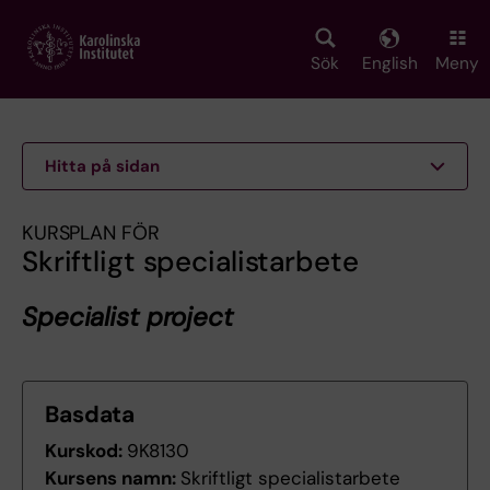
Skip
to
main
Sök
English
Meny
content
Hitta på sidan
KURSPLAN FÖR
Skriftligt specialistarbete
Specialist project
Basdata
Kurskod:
9K8130
Kursens namn:
Skriftligt specialistarbete