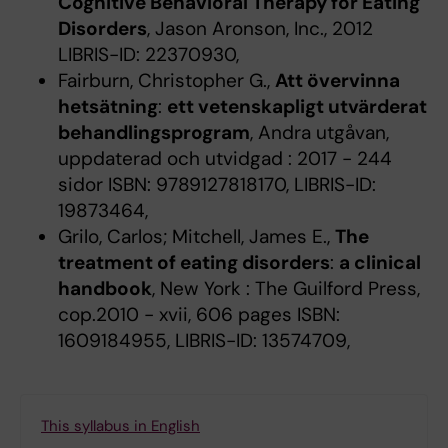
Cognitive Behavioral Therapy for Eating
Disorders
, Jason Aronson, Inc., 2012
LIBRIS-ID: 22370930,
Fairburn, Christopher G.,
Att övervinna
hetsätning
:
ett vetenskapligt utvärderat
behandlingsprogram
, Andra utgåvan,
uppdaterad och utvidgad : 2017 - 244
sidor ISBN: 9789127818170, LIBRIS-ID:
19873464,
Grilo, Carlos; Mitchell, James E.,
The
treatment of eating disorders
:
a clinical
handbook
, New York : The Guilford Press,
cop.2010 - xvii, 606 pages ISBN:
1609184955, LIBRIS-ID: 13574709,
This syllabus in English