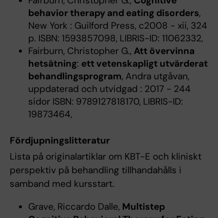
Fairburn, Christopher G.,
Cognitive
behavior therapy and eating disorders
,
New York : Guilford Press, c2008 - xii, 324
p. ISBN: 1593857098, LIBRIS-ID: 11062332,
Fairburn, Christopher G.,
Att övervinna
hetsätning
:
ett vetenskapligt utvärderat
behandlingsprogram
, Andra utgåvan,
uppdaterad och utvidgad : 2017 - 244
sidor ISBN: 9789127818170, LIBRIS-ID:
19873464,
Fördjupningslitteratur
Lista på originalartiklar om KBT-E och kliniskt
perspektiv på behandling tillhandahålls i
samband med kursstart.
Grave, Riccardo Dalle,
Multistep