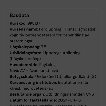
Basdata
Kurskod:
9K8137
Kursens namn:
Fördjupning i Transdiagnostisk
kognitiv beteendeterapi för behandling av
ätstörningar
Högskolepoäng:
7.5
Utbildningsform:
Uppdragsutbildning
(högskolepoäng)
Huvudområde:
Psykologi
Nivå:
AV - Avancerad nivå
Betygsskala:
Underkänd (U) eller godkänd (G)
Kursansvarig institution:
Institutionen för
klinisk neurovetenskap
Beslutande organ:
Utbildningsnämnden CNS
Datum för fastställande:
2024-04-16