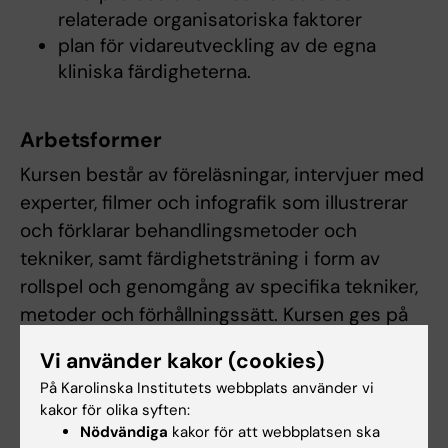
relaterade organisatoriska faktorer
plan för vidareutveckling av de egna
kliniska färdigheterna.
Arbetsformer
Kursen består av föreläsningar, intervjuer med
experter, filmer och infografik som illustrerar
och förklarar behandlingsmetoder och
tekniker, samt färdighetsträning i form av
rollspel och genomgång av specifika tekniker,
metoder och förhållningssätt. Kursen ges på
distans via Karolinska Institutets lärplattform,
Vi använder kakor (cookies)
med några tillfällen för diskussion digitalt.
På Karolinska Institutets webbplats använder vi
Deltagarna förväntas aktivt delta i kursens
kakor för olika syften:
samtliga lärandeaktiviteter under kursen för
Nödvändiga
kakor för att webbplatsen ska