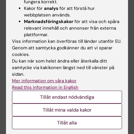
att förvärva teoretiska kunskaper och arbeta
fungera korrekt.
Kakor för
analys
för att förstå hur
med rollspel och diskussion för att utveckla
webbplatsen används.
sina färdigheter i enlighet med kursens mål.
Marknadsföringskakor
för att visa och spåra
Både under kursen och i anslutning till
relevant innehåll och annonser från externa
plattformar.
examinationen ges möjlighet till diskussion för
Viss information kan överföras till länder utanför EU.
integration av kunskaper och för att ge svar
Genom att samtycka godkänner du att vi sparar
på specifika frågor.
cookies.
Du kan när som helst ändra eller återkalla ditt
samtycke via kakikonen längst ned till vänster på
Examination
sidan.
Mer information om våra kakor
Kursen examineras genom obligatoriskt
Read this information in English
deltagande i lärandeaktiviteter, efterföljande
Tillåt endast nödvändiga
quiz och rollspel, skriftlig inlämningsuppgift,
samt avslutande rollspel av terapeutiska
Tillåt mina valda kakor
färdigheter.
Tillåt alla
Frånvaro från eller ej fullgörande av