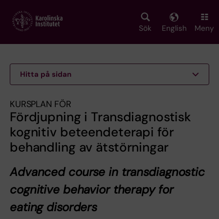
Skip
to
main
Sök
English
Meny
content
Hitta på sidan
KURSPLAN FÖR
Fördjupning i Transdiagnostisk
kognitiv beteendeterapi för
behandling av ätstörningar
Advanced course in transdiagnostic
cognitive behavior therapy for
eating disorders