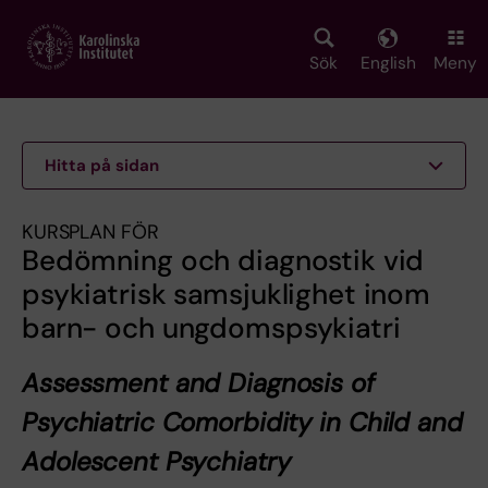
Skip
to
main
Sök
English
Meny
content
Hitta på sidan
KURSPLAN FÖR
Bedömning och diagnostik vid
psykiatrisk samsjuklighet inom
barn- och ungdomspsykiatri
Assessment and Diagnosis of
Psychiatric Comorbidity in Child and
Adolescent Psychiatry