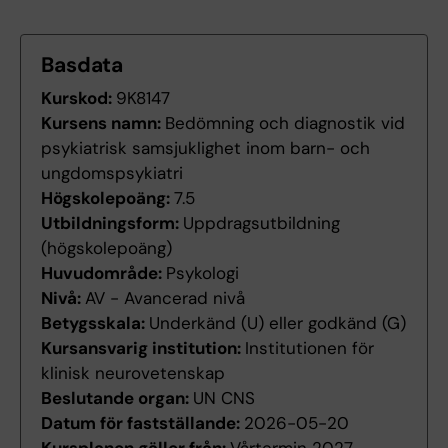
Basdata
Kurskod:
9K8147
Kursens namn:
Bedömning och diagnostik vid
psykiatrisk samsjuklighet inom barn- och
ungdomspsykiatri
Högskolepoäng:
7.5
Utbildningsform:
Uppdragsutbildning
(högskolepoäng)
Huvudområde:
Psykologi
Nivå:
AV - Avancerad nivå
Betygsskala:
Underkänd (U) eller godkänd (G)
Kursansvarig institution:
Institutionen för
klinisk neurovetenskap
Beslutande organ:
UN CNS
Datum för fastställande:
2026-05-20