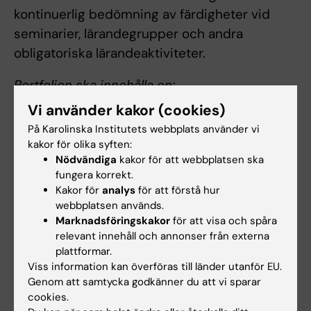
kontinuerlig bedömning av färdigheter vid
seminarier, lärandegrupper och andra
obligatoriska lärandeaktiviteter.
Portfolion ska innehålla en:
Vi använder kakor (cookies)
muntlig presentation av genomförd
På Karolinska Institutets webbplats använder vi
klinisk intervju
kakor för olika syften:
reflektion kring de egna lärandemålens
Nödvändiga
kakor för att webbplatsen ska
uppfyllelse
fungera korrekt.
fallformulering enligt evidensbaserade
Kakor för
analys
för att förstå hur
webbplatsen används.
principer innehållande strukturerad
Marknadsföringskakor
för att visa och spåra
psykometrisk bedömning av instrument,
relevant innehåll och annonser från externa
resonemang om avancerad
plattformar.
differentialdiagnostik, uppkomst och
Viss information kan överföras till länder utanför EU.
vidmakthållande, individualiserad
Genom att samtycka godkänner du att vi sparar
behandlingsplanering, samt reflektion av
cookies.