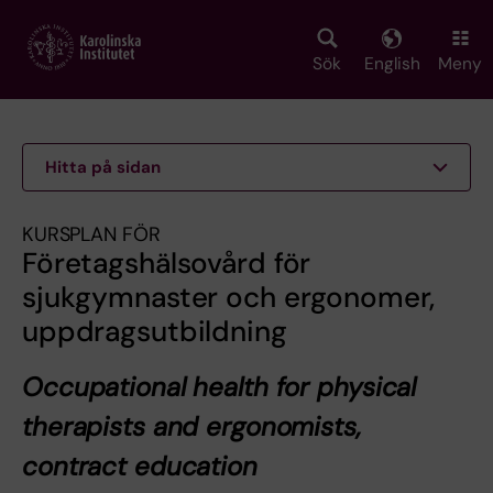
Skip
to
main
Sök
English
Meny
content
Hitta på sidan
KURSPLAN FÖR
Företagshälsovård för
sjukgymnaster och ergonomer,
uppdragsutbildning
Occupational health for physical
therapists and ergonomists,
contract education