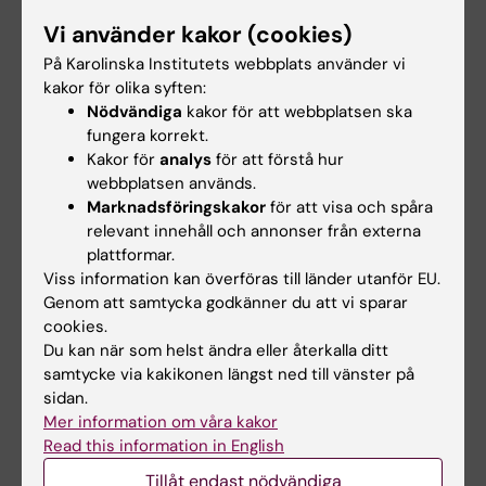
grunderna i organisations- och
Vi använder kakor (cookies)
arbetspsykologi samt samband mellan
På Karolinska Institutets webbplats använder vi
psykosociala (arbets-) förhållanden, stress,
kakor för olika syften:
smärta, hälsa, välbefinnande och
Nödvändiga
kakor för att webbplatsen ska
fungera korrekt.
arbetsprestation. I momentet ingår även
Kakor för
analys
för att förstå hur
sambandsmekanismer, primär- och
webbplatsen används.
sekundärpreventiva möjligheter rörande
Marknadsföringskakor
för att visa och spåra
besvär från rörelseorganen. - Ergonomiska
relevant innehåll och annonser från externa
plattformar.
åtgärder Momentet syftar till att ge teoretisk
Viss information kan överföras till länder utanför EU.
och praktisk kunskap gällande ergonomisk
Genom att samtycka godkänner du att vi sparar
analys och åtgärder i olika arbetsmiljöer.
cookies.
Du kan när som helst ändra eller återkalla ditt
Momentet omfattar särskild fördjupning inom
samtycke via kakikonen längst ned till vänster på
belastningsergonomi, synergonomi,
sidan.
handredskapsergonomi och datorplatsens
Mer information om våra kakor
ergonomi. I momentet ingår även det aktuella
Read this information in English
forskningsläget gällande primär- och
Tillåt endast nödvändiga