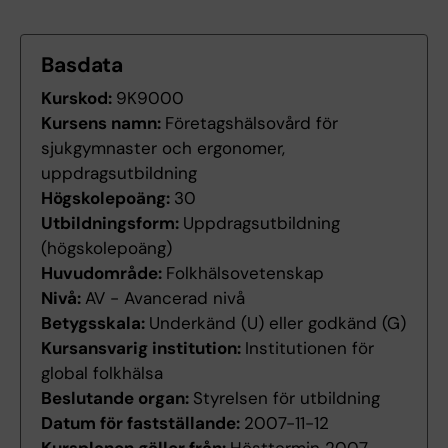
Basdata
Kurskod:
9K9000
Kursens namn:
Företagshälsovård för
sjukgymnaster och ergonomer,
uppdragsutbildning
Högskolepoäng:
30
Utbildningsform:
Uppdragsutbildning
(högskolepoäng)
Huvudområde:
Folkhälsovetenskap
Nivå:
AV - Avancerad nivå
Betygsskala:
Underkänd (U) eller godkänd (G)
Kursansvarig institution:
Institutionen för
global folkhälsa
Beslutande organ:
Styrelsen för utbildning
Datum för fastställande:
2007-11-12