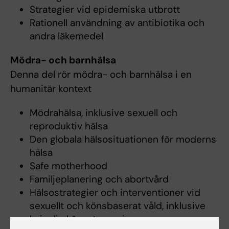
Strategier vid epidemiska utbrott
Rationell användning av antibiotika och
andra läkemedel
Mödra- och barnhälsa
Denna del rör mödra- och barnhälsa i en
humanitär kontext
Mödrahälsa, inklusive sexuell och
reproduktiv hälsa
Den globala hälsosituationen för moderns
hälsa
Safe motherhood
Familjeplanering och abortvård
Hälsostrategier och interventioner vid
sexuellt och könsbaserat våld, inklusive
kvinnlig könsstympning