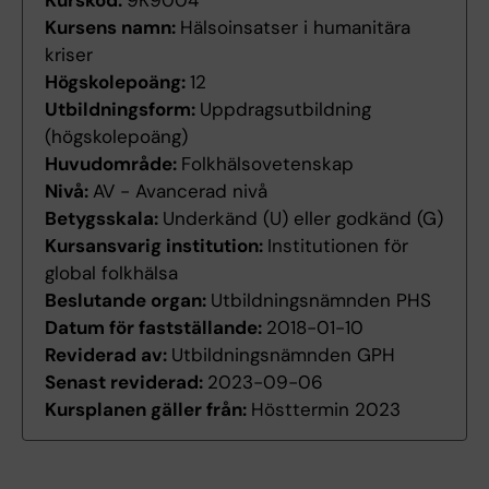
Kurskod:
9K9004
Kursens namn:
Hälsoinsatser i humanitära
kriser
Högskolepoäng:
12
Utbildningsform:
Uppdragsutbildning
(högskolepoäng)
Huvudområde:
Folkhälsovetenskap
Nivå:
AV - Avancerad nivå
Betygsskala:
Underkänd (U) eller godkänd (G)
Kursansvarig institution:
Institutionen för
global folkhälsa
Beslutande organ:
Utbildningsnämnden PHS
Datum för fastställande:
2018-01-10
Reviderad av:
Utbildningsnämnden GPH
Senast reviderad:
2023-09-06
Kursplanen gäller från:
Hösttermin 2023