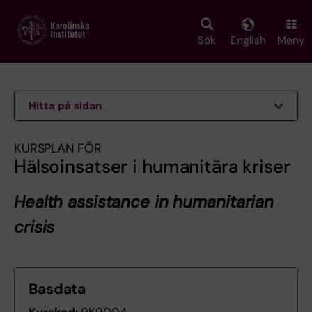
Skip
to
main
Sök
English
Meny
content
Hitta på sidan
KURSPLAN FÖR
Hälsoinsatser i humanitära kriser
Health assistance in humanitarian
crisis
Basdata