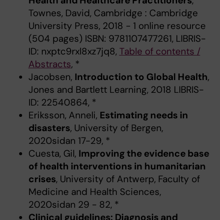
Health and Healthcare Practitioners
,
Townes, David, Cambridge : Cambridge
University Press, 2018 - 1 online resource
(504 pages) ISBN: 9781107477261, LIBRIS-
ID: nxptc9rxl8xz7jq8,
Table of contents /
Abstracts
, *
Jacobsen,
Introduction to Global Health
,
Jones and Bartlett Learning, 2018 LIBRIS-
ID: 22540864, *
Eriksson, Anneli,
Estimating needs in
disasters
, University of Bergen,
2020sidan 17-29, *
Cuesta, Gil,
Improving the evidence base
of health interventions in humanitarian
crises
, University of Antwerp, Faculty of
Medicine and Health Sciences,
2020sidan 29 - 82, *
Clinical guidelines: Diagnosis and