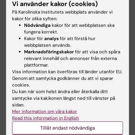
Den globala hälsosituationen relaterat till
Vi använder kakor (cookies)
barns hälsa
På Karolinska Institutets webbplats använder vi
Integrerad hantering av
kakor för olika syften:
barndomssjukdomar
Nödvändiga
kakor för att webbplatsen ska
fungera korrekt.
Neonatologi och vård av det nyfödda
Kakor för
analys
för att förstå hur
barnet
webbplatsen används.
Förebyggande, integrerad och botande
Marknadsföringskakor
för att visa och spåra
hälsovård för vanliga barnsjukdomar och
relevant innehåll och annonser från externa
barnhälsohot
plattformar.
Viss information kan överföras till länder utanför EU.
Vård och hantering av undernäring
Genom att samtycka godkänner du att vi sparar
cookies.
Du kan när som helst ändra eller återkalla ditt
Arbetsformer
samtycke via kakikonen längst ned till vänster på
Interaktiva lektioner, diskussionsseminarier,
sidan.
fallbaserade grupparbeten och kliniska
Mer information om våra kakor
Read this information in English
simuleringsövningar.
Tillåt endast nödvändiga