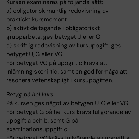
Kursen examineras på följande sätt:
a) obligatorisk muntlig redovisning av
praktiskt kursmoment
b) aktivt deltagande i obligatoriskt
grupparbete, ges betyget U eller G
c) skriftlig redovisning av kursuppgift, ges
betyget U, G eller VG
För betyget VG på uppgift c krävs att
inlämning sker i tid, samt en god förmåga att
resonera vetenskapligt i kursuppgiften.
Betyg på hel kurs
På kursen ges något av betygen U, G eller VG.
För betyget G på hel kurs krävs fullgörande av
uppgift a och b, samt G på
examinationsuppgift c.
För betyget VG krävs fullgörande av uppgift a