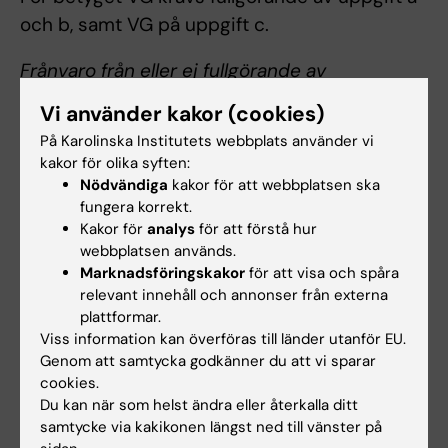
och b, samt VG på uppgift c.
Frånvaro från eller ej fullgörande av
obligatoriska utbildningsinslag
Vi använder kakor (cookies)
Examinator bedömer om och i så fall hur
På Karolinska Institutets webbplats använder vi
frånvaro från eller ej fullgörande av
kakor för olika syften:
obligatoriska utbildningsinslag kan tas igen.
Nödvändiga
kakor för att webbplatsen ska
fungera korrekt.
Innan kursdeltagaren deltagit i eller fullgjort de
Kakor för
analys
för att förstå hur
obligatoriska utbildningsinslagen, eller tagit
webbplatsen används.
igen frånvaro/ brister i enlighet med
Marknadsföringskakor
för att visa och spåra
examinators anvisningar kan inte
relevant innehåll och annonser från externa
plattformar.
studieresultaten slutrapporteras. Frånvaro
Viss information kan överföras till länder utanför EU.
från eller ej fullgörande av ett obligatoriskt
Genom att samtycka godkänner du att vi sparar
utbildningsinslag kan innebära att
cookies.
kursdeltagaren inte kan ta igen tillfället förrän
Du kan när som helst ändra eller återkalla ditt
samtycke via kakikonen längst ned till vänster på
nästa gång kursen ges.