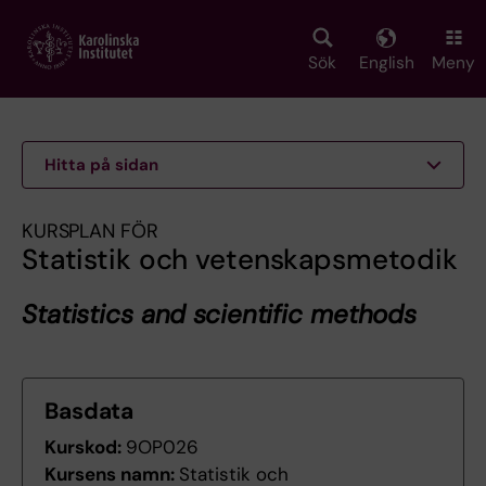
Skip
to
main
Sök
English
Meny
content
Hitta på sidan
KURSPLAN FÖR
Statistik och vetenskapsmetodik
Statistics and scientific methods
Basdata
Kurskod:
9OP026
Kursens namn:
Statistik och