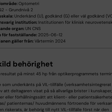
dområde:
Optometri
G2 - Grundnivå 2
sskala:
Underkänd (U), godkänd (G) eller väl godkänd (V
svarig institution:
Institutionen för klinisk neurovetens
tande organ:
UN CNS
för fastställande:
2025-06-12
anen gäller från:
Vårtermin 2024
kild behörighet
resultat på minst 45 hp från optikerprogrammets termin 
e som underkänts på VIL-tillfälle (verksamhetsintegrerat
d av att deltagaren visat på så allvarliga brister i kunskaper,
er eller förhållningssätt att klient- eller patientsäkerhete
nas/ patienternas/ huvudmännens förtroende för verks
n riskerats, är behörig till nytt VIL-tillfälle först när den