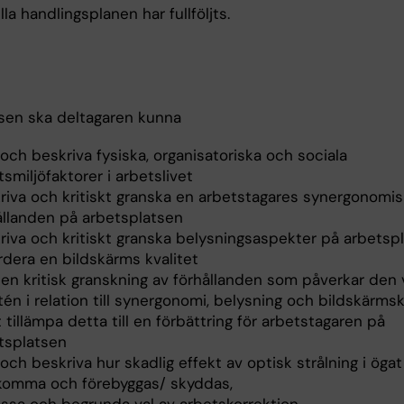
lla handlingsplanen har fullföljts.
rsen ska deltagaren kunna
a och beskriva fysiska, organisatoriska och sociala
tsmiljöfaktorer i arbetslivet
riva och kritiskt granska en arbetstagares synergonomi
ållanden på arbetsplatsen
riva och kritiskt granska belysningsaspekter på arbetsp
rdera en bildskärms kvalitet
 en kritisk granskning av förhållanden som påverkar den 
itén i relation till synergonomi, belysning och bildskärmsk
 tillämpa detta till en förbättring för arbetstagaren på
tsplatsen
a och beskriva hur skadlig effekt av optisk strålning i öga
omma och förebyggas/ skyddas,