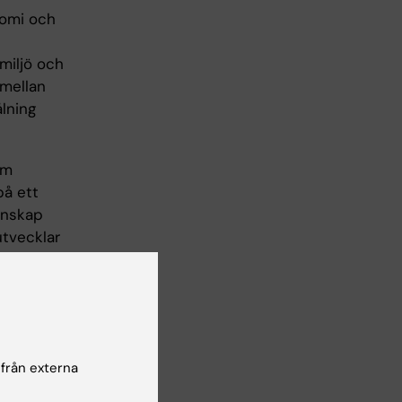
nomi och
miljö och
 mellan
lning
om
på ett
enskap
tvecklar
sin
ätt i
Strimmans
tt
 från externa
förstå och