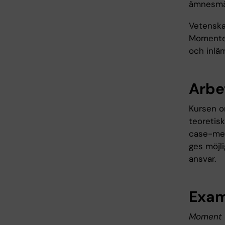
ämnesmäs
Vetenskap
Momentet
och inlä
Arbe
Kursen om
teoretisk
case-met
ges möjl
ansvar.
Exam
Moment 1,