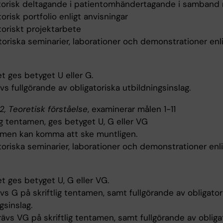
atorisk deltagande i patientomhändertagande i samband
torisk portfolio enligt anvisningar
toriskt projektarbete
toriska seminarier, laborationer och demonstrationer enl
 ges betyget U eller G.
vs fullgörande av obligatoriska utbildningsinslag.
, Teoretisk förståelse
, examinerar målen 1-11
lig tentamen, ges betyget U, G eller VG
en kan komma att ske muntligen.
toriska seminarier, laborationer och demonstrationer enl
 ges betyget U, G eller VG.
vs G på skriftlig tentamen, samt fullgörande av obligator
gsinslag.
ävs VG på skriftlig tentamen, samt fullgörande av obliga