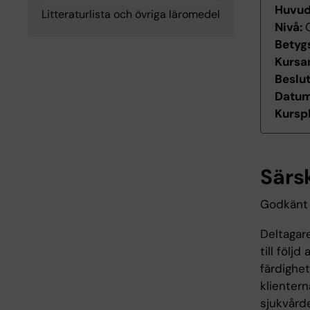
Huvu
Litteraturlista och övriga läromedel
Nivå:
Betyg
Kursan
Beslu
Datum 
Kurspl
Särs
Godkänt 
Deltagar
till följ
färdighet
klienter
sjukvårde