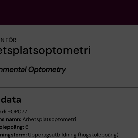
AN FÖR
etsplatsoptometri
onmental Optometry
sdata
od:
9OP077
ns namn:
Arbetsplatsoptometri
olepoäng:
6
dningsform:
Uppdragsutbildning (högskolepoäng)