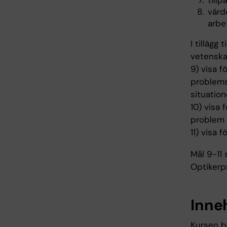
till
värd
arbe
I tillägg
vetenska
9) visa f
problemst
situation
10) visa 
problem 
11) visa 
Mål 9-11 
Optikerp
Inne
Kursen b