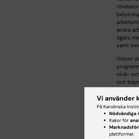
rörelseo
belysning
arbetsmil
andra ar
ögats me
samt inne
Utöver d
programm
nivå- oc
och bepr
också sin
Vi använder 
värdering
relation 
På Karolinska Insti
kursinde
Nödvändiga
k
Kakor för
ana
separat 
Marknadsför
I kursen 
plattformar.