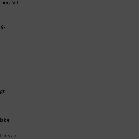
 med VIL
igt
igt
iska
toriska