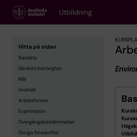
Skip
to
Utbildning
main
content
KURSPL
Arb
Hitta på sidan
Basdata
Envir
Särskild behörighet
Mål
Innehåll
Ba
Arbetsformer
Kursk
Examination
Kurse
Övergångsbestämmelser
Högsk
Övriga föreskrifter
Utbil