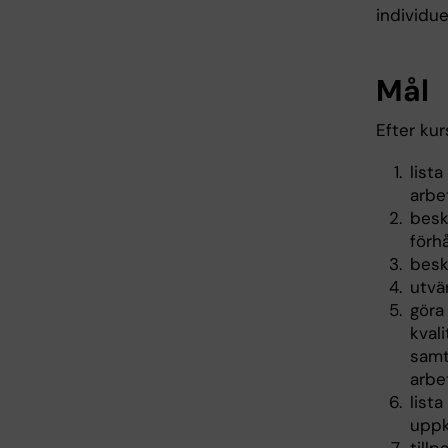
individue
Mål
Efter ku
list
arbe
besk
förh
besk
utvä
göra
kval
samt
arbe
list
uppk