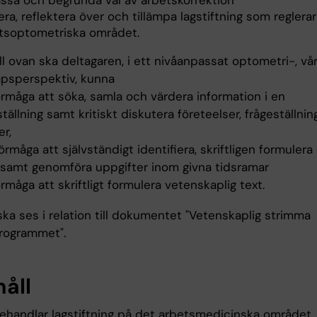
passa och begrunda val av arbetskorrektion
era, reflektera över och tillämpa lagstiftning som reglera
tsoptometriska området.
 till ovan ska deltagaren, i ett nivåanpassat optometri-, v
psperspektiv, kunna
örmåga att söka, samla och värdera information i en
ällning samt kritiskt diskutera företeelser, frågeställnin
er,
förmåga att självständigt identifiera, skriftligen formulera
samt genomföra uppgifter inom givna tidsramar
förmåga att skriftligt formulera vetenskaplig text.
ska ses i relation till dokumentet "Vetenskaplig strimma
rogrammet".
håll
ehandlar lagstiftning på det arbetsmedicinska området,