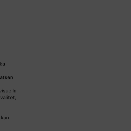
ska
latsen
visuella
valitet,
t kan