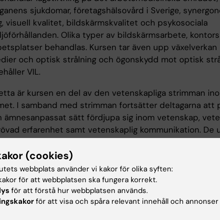
rganens sjukdomar, företagshälsovård i Sverige, synergo
, visuell kvalitet, bildskärmskvalitet och psykosociala
jöförhållanden. Olika typer av bildskärmsarbete, kontors
betsplatser behandlas. Kursen tar även upp växelverkan
dier och optisk strålning och ögonskydd mot optisk strå
håller VIL.
etta är kursen en del av den vetenskapliga strimman in
et. I samband med strimman fortsätter deltagarna att 
h ämnesanpassat sätt fördjupa sig inom vetenskap, vet
övad erfarenhet samt vetenskaplig kommunikation. De u
 kunskap och förståelse, sina färdigheter och förmågor, 
kakor (cookies)
sförmåga och sitt vetenskapliga tanke- och förhållningss
till optometri, arbetsmedicin och ett livslångt lärande. 
tutets webbplats använder vi kakor för olika syften:
lade lärandefokus och genomförande finns beskrivet i e
akor för att webbplatsen ska fungera korrekt.
lys
för att förstå hur webbplatsen används.
dokument.
ingskakor
för att visa och spåra relevant innehåll och annonser
inkluderas ett projektarbete som syftar till att värdera, 