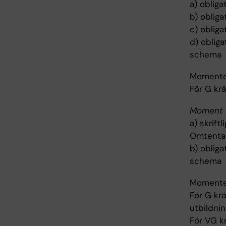
a) oblig
b) obliga
c) obliga
d) obliga
schema
Momentet
För G krä
Moment 2
a) skrift
Omtentam
b) obliga
schema
Momentet
För G krä
utbildnin
För VG kr