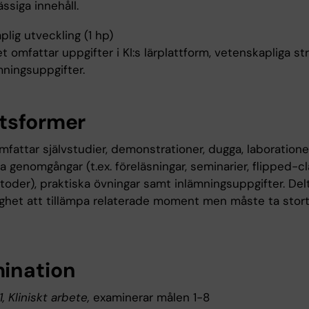
siga innehåll.
lig utveckling (1 hp)
 omfattar uppgifter i KI:s lärplattform, vetenskapliga s
mningsuppgifter.
tsformer
fattar självstudier, demonstrationer, dugga, laboratione
a genomgångar (t.ex. föreläsningar, seminarier, flipped-c
oder), praktiska övningar samt inlämningsuppgifter. Del
ighet att tillämpa relaterade moment men måste ta stor
ination
 Kliniskt arbete,
examinerar målen 1-8