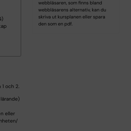
webbläsaren, som finns bland
webbläsarens alternativ, kan du
skriva ut kursplanen eller spara
G)
den som en pdf.
kap
1 och 2.
 lärande)
n eller
amheten/