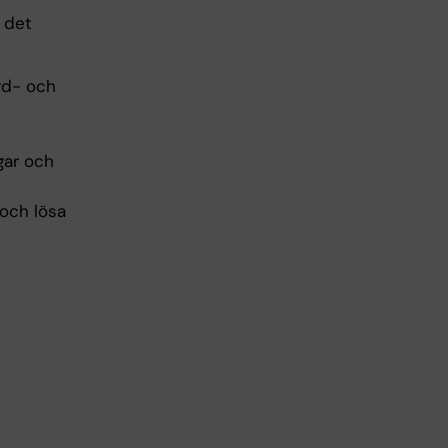
r det
ård- och
gar och
 och lösa