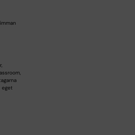
trimman
r,
lassroom,
tagarna
t eget