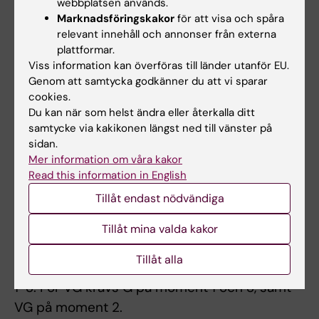
webbplatsen används.
Marknadsföringskakor
för att visa och spåra
Moment 3, Vetenskaplig utveckling
relevant innehåll och annonser från externa
a) obligatoriska uppgifter i KI:s lärplattform
plattformar.
b) inlämningsuppgifter, ges betyget U eller G
Viss information kan överföras till länder utanför EU.
c) obligatoriska seminarier och
Genom att samtycka godkänner du att vi sparar
cookies.
demonstrationer enligt schema, en del av
Du kan när som helst ändra eller återkalla ditt
programmets vetenskapliga strimma
samtycke via kakikonen längst ned till vänster på
sidan.
Momentet ges betyget U eller G. För G krävs G
Mer information om våra kakor
på samtliga inlämningsuppgifter b) samt
Read this information in English
fullgörande av obligatoriska utbildningsinslag.
Tillåt endast nödvändiga
Betyg på hel kurs
Tillåt mina valda kakor
På kursen ges något av betygen U, G eller VG.
Tillåt alla
För G på hel kurs krävs G på samtliga moment
1-3. För VG krävs G på moment 1 och 3, samt
VG på moment 2.