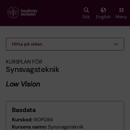
Skip
to
main
Sök
English
Meny
content
Hitta på sidan
KURSPLAN FÖR
Synsvagsteknik
Low Vision
Basdata
Kurskod:
9OP084
Kursens namn:
Synsvagsteknik