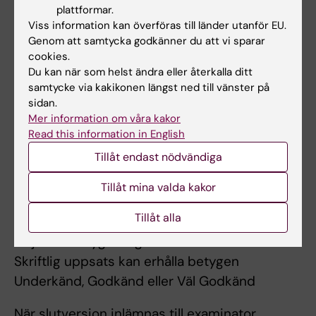
Gruppseminarierna innehåller tillfälle till
plattformar.
Viss information kan överföras till länder utanför EU.
diskussion om framsteg, motgångar,
Genom att samtycka godkänner du att vi sparar
uppföljning av skrivprocessen med mera.
cookies.
Utöver dessa gruppseminarier ges också
Du kan när som helst ändra eller återkalla ditt
samtycke via kakikonen längst ned till vänster på
möjlighet till enskild handledning.
sidan.
Mer information om våra kakor
Read this information in English
Examination
Tillåt endast nödvändiga
Uppnådda kursmål examineras genom
framläggande av uppsatsen på ett
Tillåt mina valda kakor
uppsatsseminarium där uppsatsen
Tillåt alla
utvärderas av examinator.
Följande betyg kan ges:
Skriftlig uppsats kan erhålla betygen
Underkänd, Godkänd eller Väl Godkänd
När slutversion inlämnas till examinator