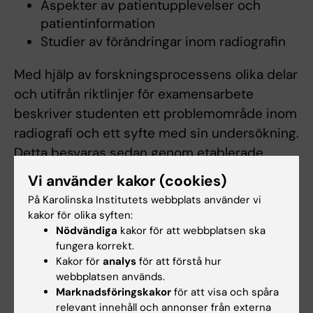
Aspekter av patientupplevelser och
patientinformation
Studier av förändringar inom radiografin
Med hjälp av forskningsprocessens olika delar
och utifrån riktlinjer för examensarbete
beskriver studenten ett problemområde inom
radiografi och ett syfte med sin undersökning.
Detta besvaras sedan genom etablerade
vetenskapliga datainsamlings- och
Vi använder kakor (cookies)
analysmetoder och sammanställs i en
På Karolinska Institutets webbplats använder vi
vetenskaplig uppsats.
kakor för olika syften:
Nödvändiga
kakor för att webbplatsen ska
fungera korrekt.
Arbetsformer
Kakor för
analys
för att förstå hur
webbplatsen används.
Handledningen genomförs i gruppseminarier
Marknadsföringskakor
för att visa och spåra
med av institutionen utsedd handledare.
relevant innehåll och annonser från externa