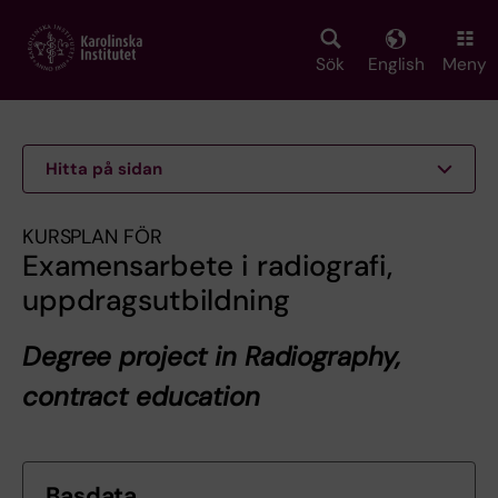
Skip
to
main
Sök
English
Meny
content
Hitta på sidan
KURSPLAN FÖR
Examensarbete i radiografi,
uppdragsutbildning
Degree project in Radiography,
contract education
Basdata