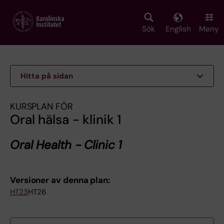
Skip
to
main
Sök
English
Meny
content
Hitta på sidan
KURSPLAN FÖR
Oral hälsa - klinik 1
Oral Health - Clinic 1
Versioner av denna plan:
HT23
HT26