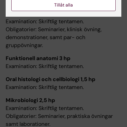
Examination
Tillåt alla
Tandanatomi/Bettutveckling 3 hp
Examination: Skriftlig tentamen.
Obligatorier: Seminarier, klinisk övning,
demonstrationer, samt par- och
gruppövningar.
Funktionell anatomi 3 hp
Examination: Skriftlig tentamen.
Oral histologi och cellbiologi 1,5 hp
Examination: Skriftlig tentamen.
Mikrobiologi 2,5 hp
Examination: Skriftlig tentamen.
Obligatorier: Seminarier, praktiska övningar
samt laborationer.