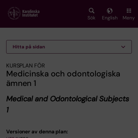
Skip
to
main
Sök
English
Meny
content
Hitta på sidan
KURSPLAN FÖR
Medicinska och odontologiska
ämnen 1
Medical and Odontological Subjects
1
Versioner av denna plan: