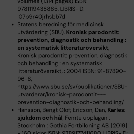
volumes (1314 pages) ISBN:
9781119438885, LIBRIS-ID:
l07b9r40jrhsbb7d
Statens beredning för medicinsk
utvärdering (SBU),
Kronisk parodontit:
prevention, diagnostik och behandling :
en systematisk litteraturöversikt
,
Kronisk parodontit: prevention, diagnostik
och behandling : en systematisk
litteraturöversikt, : 2004 ISBN: 91-87890-
96-8,
https://www.sbu.se/sv/publikationer/SBU-
utvarderar/kronisk-parodontit---
prevention-diagnostik-och-behandling/
Hansson, Bengt Olof; Ericson, Dan,
Karies
:
sjukdom och hål
, Femte upplagan :
Stockholm : Gothia Fortbildning AB, [2019]
- 160 sidor ISBN: 9789177411680, LIBRIS-ID: