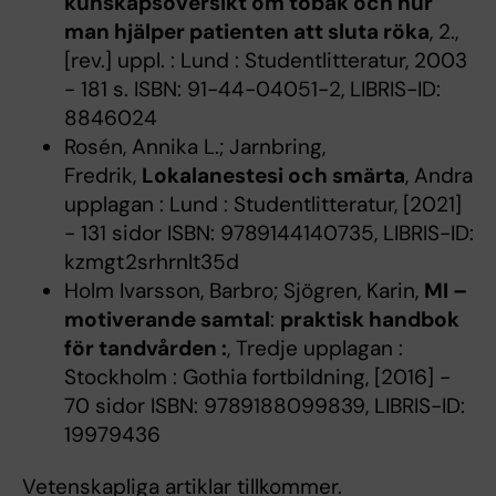
kunskapsöversikt om tobak och hur
man hjälper patienten att sluta röka
, 2.,
[rev.] uppl. : Lund : Studentlitteratur, 2003
- 181 s. ISBN: 91-44-04051-2, LIBRIS-ID:
8846024
Rosén, Annika L.; Jarnbring,
Fredrik,
Lokalanestesi och smärta
, Andra
upplagan : Lund : Studentlitteratur, [2021]
- 131 sidor ISBN: 9789144140735, LIBRIS-ID:
kzmgt2srhrnlt35d
Holm Ivarsson, Barbro; Sjögren, Karin,
MI –
motiverande samtal
:
praktisk handbok
för tandvården :
, Tredje upplagan :
Stockholm : Gothia fortbildning, [2016] -
70 sidor ISBN: 9789188099839, LIBRIS-ID:
19979436
Vetenskapliga artiklar tillkommer.