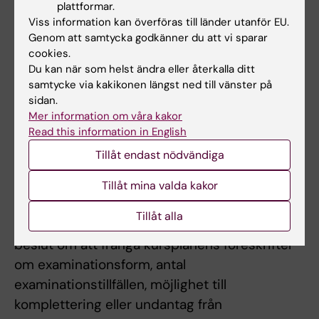
plattformar.
aktuellt moment och att ett
Viss information kan överföras till länder utanför EU.
examinationstillfälle är förverkat. I sådana fall
Genom att samtycka godkänner du att vi sparar
ska en individuell handlingsplan upprättas, där
cookies.
Du kan när som helst ändra eller återkalla ditt
det framgår vilka aktiviteter och
samtycke via kakikonen längst ned till vänster på
kunskapskontroller som krävs innan
sidan.
studenten ges möjlighet till VFU/motsvarande
Mer information om våra kakor
på denna kurs. Kunskapskontroller inom
Read this information in English
handlingsplan begränsas till tre tillfällen.
Tillåt endast nödvändiga
Om det föreligger särskilda skäl, eller behov av
Tillåt mina valda kakor
anpassning för student med
Tillåt alla
funktionsnedsättning får examinator fatta
beslut om att frångå kursplanens föreskrifter
om examinationsform, antal
examinationstillfällen, möjlighet till
komplettering eller undantag från