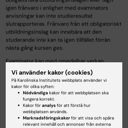
igen frånvaro i enlighet med examinators
anvisningar kan inte studieresultat
slutrapporteras. Frånvaro från ett obligatoriskt
utbildningsinslag kan innebära att den
studerande inte kan ta igen tillfället förrän
nästa gång kursen ges.
Examinator kan med omedelbar verkan
avbryta en students verksamhetsförlagda
Vi använder kakor (cookies)
utbildning (VFU) eller motsvarande om
På Karolinska Institutets webbplats använder vi
studenten visar sådana allvarliga brister i
kakor för olika syften:
kunskaper, färdigheter eller förhållningssätt att
Nödvändiga
kakor för att webbplatsen ska
fungera korrekt.
patientsäkerheten eller patienternas
Kakor för
analys
för att förstå hur
förtroende för sjukvården riskeras. När
webbplatsen används.
VFU/motsvarande avbryts på detta sätt
Marknadsföringskakor
för att visa och spåra
relevant innehåll och annonser från externa
innebär det att studenten underkänns på