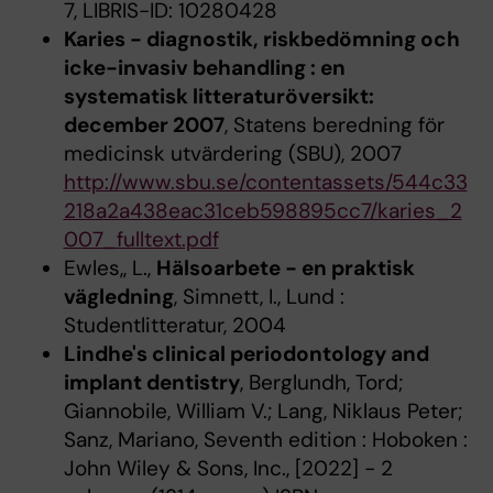
7, LIBRIS-ID: 10280428
Karies - diagnostik, riskbedömning och
icke-invasiv behandling : en
systematisk litteraturöversikt:
december 2007
, Statens beredning för
medicinsk utvärdering (SBU), 2007
http://www.sbu.se/contentassets/544c33
218a2a438eac31ceb598895cc7/karies_2
007_fulltext.pdf
Ewles,, L.,
Hälsoarbete - en praktisk
vägledning
, Simnett, I., Lund :
Studentlitteratur, 2004
Lindhe's clinical periodontology and
implant dentistry
, Berglundh, Tord;
Giannobile, William V.; Lang, Niklaus Peter;
Sanz, Mariano, Seventh edition : Hoboken :
John Wiley & Sons, Inc., [2022] - 2