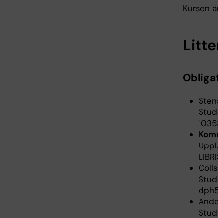
Kursen är
Litte
Obligat
Sten
Stud
1035
Komm
Uppl.
LIBR
Colls
Stude
dph
Ande
Stude