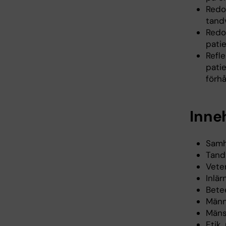
Redo
tandv
Redo
pati
Refle
pati
förhå
Inne
Samh
Tand
Vete
Inlär
Bete
Männ
Mänsk
Etik