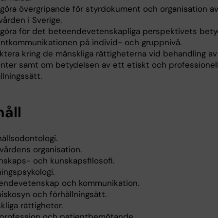
göra övergripande för styrdokument och organisation a
ården i Sverige.
göra för det beteendevetenskapliga perspektivets bety
entkommunikationen på individ- och gruppnivå.
ktera kring de mänskliga rättigheterna vid behandling av
enter samt om betydelsen av ett etiskt och professionel
llningssätt.
håll
ällsodontologi.
vårdens organisation.
nskaps- och kunskapsfilosofi.
ningspsykologi.
endevetenskap och kommunikation.
iskosyn och förhållningsätt.
liga rättigheter.
, profession och patientbemötande.