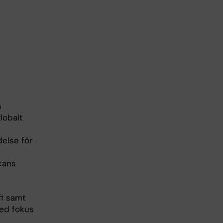
a
lobalt
else för
kans
fi samt
med fokus