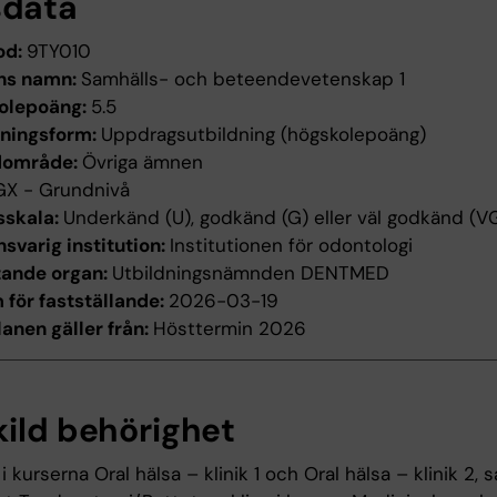
sdata
od:
9TY010
ns namn:
Samhälls- och beteendevetenskap 1
olepoäng:
5.5
dningsform:
Uppdragsutbildning (högskolepoäng)
dområde:
Övriga ämnen
GX - Grundnivå
sskala:
Underkänd (U), godkänd (G) eller väl godkänd (V
svarig institution:
Institutionen för odontologi
tande organ:
Utbildningsnämnden DENTMED
för fastställande:
2026-03-19
anen gäller från:
Hösttermin 2026
kild behörighet
 kurserna Oral hälsa – klinik 1 och Oral hälsa – klinik 2, s