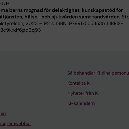
6179
ma barns mognad för delaktighet
:
kunskapsstöd för
altjänsten, hälso- och sjukvården samt tandvården
, St
alstyrelsen, 2023 – 92 s. ISBN: 9789175553535, LIBRIS-
08c9kxdf6pq6q93
Så behandlar KI dina personu
Kontakta KI
Nyheter från KI
KI-kalendern
len
programwebbar