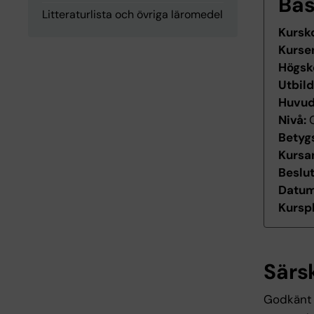
Ba
Litteraturlista och övriga läromedel
Kursk
Kurse
Högsk
Utbil
Huvu
Nivå:
Betyg
Kursan
Beslu
Datum 
Kurspl
Särs
Godkänt i