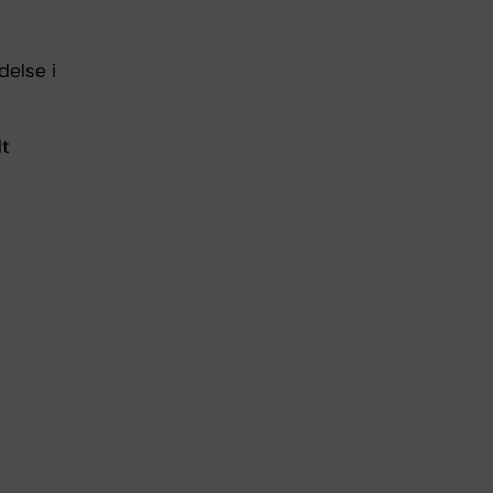
v
delse i
lt