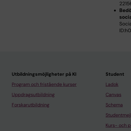
2215
Bedö
soci
Soci
ID:h
Utbildningsmöjligheter på KI
Student
Program och fristående kurser
Ladok
Uppdragsutbildning
Canvas
Forskarutbildning
Schema
Studentmej
Kurs- och 