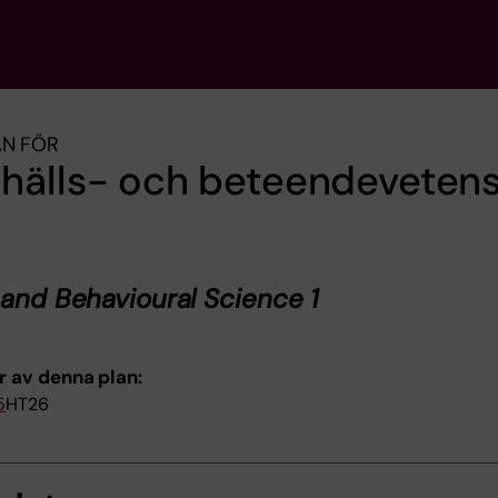
AN FÖR
hälls- och beteendeveten
 and Behavioural Science 1
r av denna plan:
5
HT26