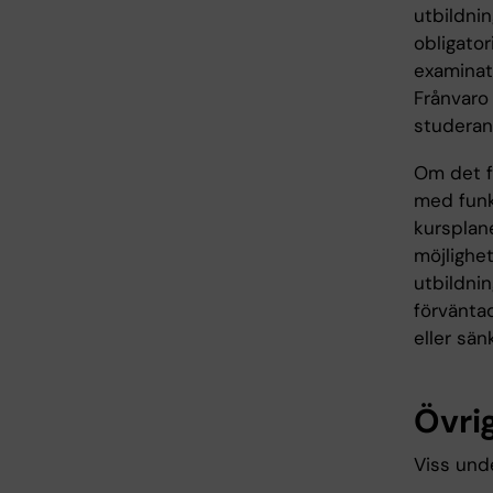
utbildni
obligator
examinat
Frånvaro 
studerand
Om det fö
med funk
kursplane
möjlighet
utbildni
förväntad
eller sän
Övrig
Viss und