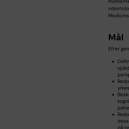
momentet
odontolo
Medicins
Mål
Efter ge
Defi
sjuk
persp
Redo
yrke
Besk
kogn
pati
Redo
dess
på or