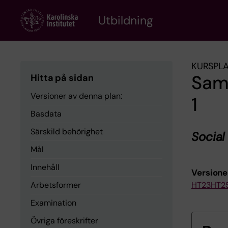
Skip
to
Utbildning
main
content
KURSPL
Sam
Hitta på sidan
Versioner av denna plan:
1
Basdata
Särskild behörighet
Social
Mål
Innehåll
Versione
Arbetsformer
HT23
HT2
Examination
Övriga föreskrifter