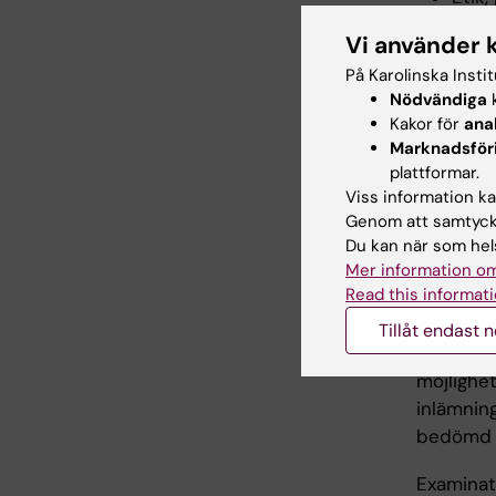
Vi använder 
Arbe
På Karolinska Insti
Nödvändiga
k
Föreläsn
Kakor för
ana
Marknadsför
plattformar.
Exam
Viss information kan
Genom att samtycka
Du kan när som hels
Examinati
Mer information om
Obligator
Read this informati
Försenad
Tillåt endast 
kan få b
möjlighet
inlämning
bedömd un
Examinato