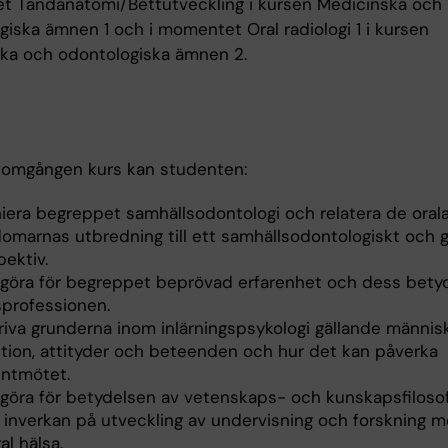
 Tandanatomi/Bettutveckling i kursen Medicinska och
giska ämnen 1 och i momentet Oral radiologi 1 i kursen
ka och odontologiska ämnen 2.
nomgången kurs kan studenten:
niera begreppet samhällsodontologi och relatera de oral
domarnas utbredning till ett samhällsodontologiskt och g
ektiv.
göra för begreppet beprövad erfarenhet och dess betyd
sprofessionen.
riva grunderna inom inlärningspsykologi gällande männis
ition, attityder och beteenden och hur det kan påverka
entmötet.
göra för betydelsen av vetenskaps- och kunskapsfiloso
 inverkan på utveckling av undervisning och forskning 
al hälsa.