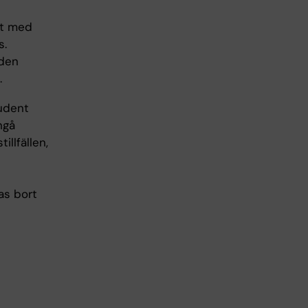
het med
s.
 den
.
tudent
ngå
llfällen,
as bort