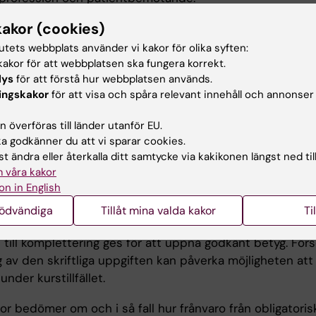
kakor (cookies)
tsformer
tutets webbplats använder vi kakor för olika syften:
akor för att webbplatsen ska fungera korrekt.
ingar och seminarium.
lys
för att förstå hur webbplatsen används.
ingskakor
för att visa och spåra relevant innehåll och annonser
ination
 överföras till länder utanför EU.
 godkänner du att vi sparar cookies.
t ändra eller återkalla ditt samtycke via kakikonen längst ned til
on: Skriftlig inlämning i grupp.
 våra kakor
ier: Muntlig redovisning i seminarium.
on in English
 inlämning av den skriftliga uppgiften innebär att stude
nödvändiga
Tillåt mina valda kakor
Ti
etyget Väl godkänt. Vid underkänd inlämningsuppgift kan
 till komplettering ges för att uppnå godkänt betyg. För
 av den skriftliga uppgiften kan påverka möjligheten att 
der kurstillfället.
r bedömer om och i så fall hur frånvaro från obligatoris