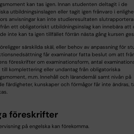
ngsmoment kan tas igen. Innan studenten deltagit i de
iska utbildningsinslagen eller tagit igen frånvaro i enlig
ors anvisningar kan inte studieresultaten slutrapportera
från ett obligatoriskt utbildningsinslag kan innebära att
e inte kan ta igen tillfället förrän nästa gång kursen ges
religger särskilda skäl, eller behov av anpassning för s
tionsnedsättning får examinator fatta beslut om att frå
ns föreskrifter om examinationsform, antal examinationsti
 till komplettering eller undantag från obligatoriska
ngsmoment, m.m. Innehåll och lärandemål samt nivån på
e färdigheter, kunskaper och förmågor får inte ändras, t
kas.
a föreskrifter
ervisning på engelska kan förekomma.