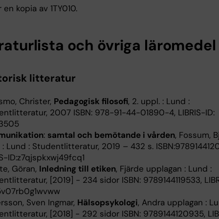
 en kopia av 1TY010.
raturlista och övriga läromedel
orisk litteratur
smo, Christer,
Pedagogisk filosofi
, 2. uppl. : Lund :
entlitteratur, 2007 ISBN: 978-91-44-01890-4, LIBRIS-ID:
3505
unikation
:
samtal och bemötande i vården
, Fossum, Bj
 : Lund : Studentlitteratur, 2019 – 432 s. ISBN:978914412
IS-ID:z7qjspkxwj49fcq1
te, Göran,
Inledning till etiken
, Fjärde upplagan : Lund :
ntlitteratur, [2019] - 234 sidor ISBN: 9789144119533, LIBR
5v07rb0g1wvww
rsson, Sven Ingmar,
Hälsopsykologi
, Andra upplagan : Lu
ntlitteratur, [2018] - 292 sidor ISBN: 9789144120935, LIB