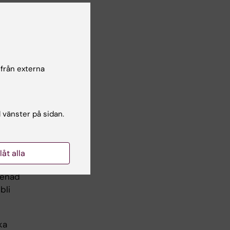
 från externa
l vänster på sidan.
nten inte
llåt alla
senad
bli
ka