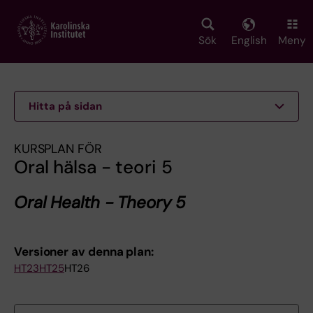
Skip
to
main
Sök
English
Meny
content
Hitta på sidan
KURSPLAN FÖR
Oral hälsa - teori 5
Oral Health - Theory 5
Versioner av denna plan:
HT23
HT25
HT26