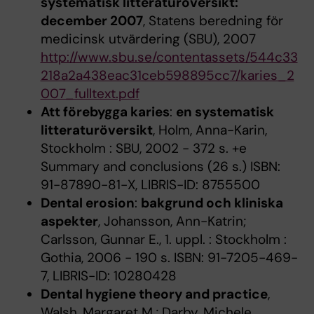
systematisk litteraturöversikt:
december 2007
, Statens beredning för
medicinsk utvärdering (SBU), 2007
http://www.sbu.se/contentassets/544c33
218a2a438eac31ceb598895cc7/karies_2
007_fulltext.pdf
Att förebygga karies
:
en systematisk
litteraturöversikt
, Holm, Anna-Karin,
Stockholm : SBU, 2002 - 372 s. +e
Summary and conclusions (26 s.) ISBN:
91-87890-81-X, LIBRIS-ID: 8755500
Dental erosion
:
bakgrund och kliniska
aspekter
, Johansson, Ann-Katrin;
Carlsson, Gunnar E., 1. uppl. : Stockholm :
Gothia, 2006 - 190 s. ISBN: 91-7205-469-
7, LIBRIS-ID: 10280428
Dental hygiene theory and practice
,
Walsh, Margaret M.; Darby, Michele