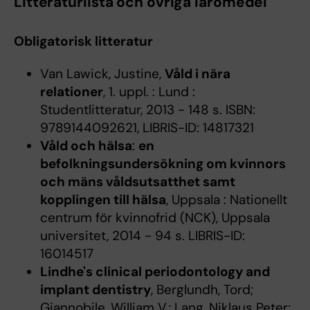
Litteraturlista och övriga läromedel
Obligatorisk litteratur
Van Lawick, Justine,
Våld i nära
relationer
, 1. uppl. : Lund :
Studentlitteratur, 2013 - 148 s. ISBN:
9789144092621, LIBRIS-ID: 14817321
Våld och hälsa
:
en
befolkningsundersökning om kvinnors
och mäns våldsutsatthet samt
kopplingen till hälsa
, Uppsala : Nationellt
centrum för kvinnofrid (NCK), Uppsala
universitet, 2014 - 94 s. LIBRIS-ID:
16014517
Lindhe's clinical periodontology and
implant dentistry
, Berglundh, Tord;
Giannobile, William V.; Lang, Niklaus Peter;