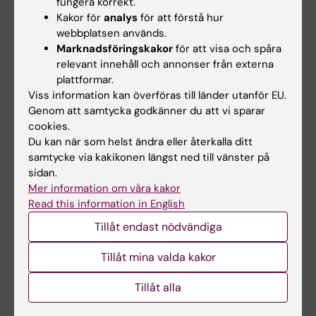
fungera korrekt.
Kakor för
analys
för att förstå hur
Examination
webbplatsen används.
Professionell utveckling och
Marknadsföringskakor
för att visa och spåra
relevant innehåll och annonser från externa
interprofessionell samverkan, 5 hp
plattformar.
Examination: Skriftlig inlämningsuppgift samt
Viss information kan överföras till länder utanför EU.
muntliga redovisningar.
Genom att samtycka godkänner du att vi sparar
Obligatorier: Grupparbete och seminarier.
cookies.
Du kan när som helst ändra eller återkalla ditt
samtycke via kakikonen längst ned till vänster på
Cariologi 3, 1,5 hp
sidan.
Examination: Skriftliga inlämningsuppgifter
Mer information om våra kakor
samt muntlig redovisning.
Read this information in English
Obligatorier: Grupparbeten, workshop med
Tillåt endast nödvändiga
formativ återkoppling och seminarium.
Tillåt mina valda kakor
Parodontologi 4, 3 hp
Tillåt alla
Examination: Skriftlig inlämningsuppgift samt
muntlig redovisning. Försenad inlämning av