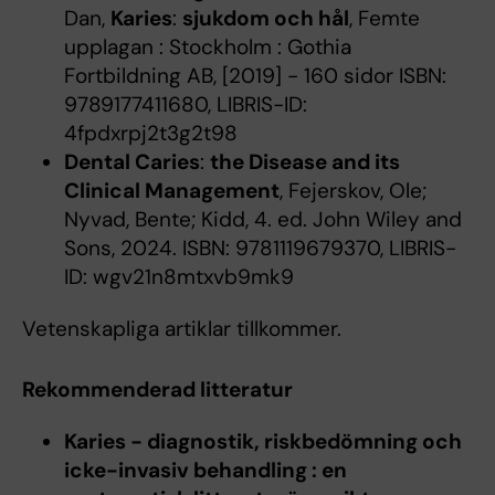
Dan,
Karies
:
sjukdom och hål
, Femte
upplagan : Stockholm : Gothia
Fortbildning AB, [2019] - 160 sidor ISBN:
9789177411680, LIBRIS-ID:
4fpdxrpj2t3g2t98
Dental Caries
:
the Disease and its
Clinical Management
, Fejerskov, Ole;
Nyvad, Bente; Kidd, 4. ed. John Wiley and
Sons, 2024. ISBN: 9781119679370, LIBRIS-
ID: wgv21n8mtxvb9mk9
Vetenskapliga artiklar tillkommer.
Rekommenderad litteratur
Karies - diagnostik, riskbedömning och
icke-invasiv behandling : en