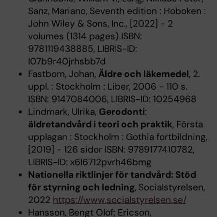
Sanz, Mariano, Seventh edition : Hoboken :
John Wiley & Sons, Inc., [2022] - 2
volumes (1314 pages) ISBN:
9781119438885, LIBRIS-ID:
l07b9r40jrhsbb7d
Fastbom, Johan,
Äldre och läkemedel
, 2.
uppl. : Stockholm : Liber, 2006 - 110 s.
ISBN: 9147084006, LIBRIS-ID: 10254968
Lindmark, Ulrika,
Gerodonti
:
äldretandvård i teori och praktik
, Första
upplagan : Stockholm : Gothia fortbildning,
[2019] - 126 sidor ISBN: 9789177410782,
LIBRIS-ID: x6l6712pvrh46bmg
Nationella riktlinjer för tandvård: Stöd
för styrning och ledning
, Socialstyrelsen,
2022
https://www.socialstyrelsen.se/
Hansson, Bengt Olof; Ericson,