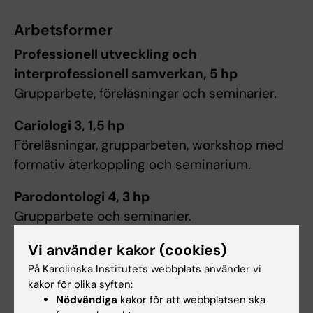
Arbetsformer
Professionell utveckling och
interprofessionell samverkan, 5 hp
Grupparbete, föreläsningar och seminarier.
Cariologi 3, 1,5 hp
Föreläsningar, grupparbeten, workshop med
formativ återkoppling och seminarium.
Parodontologi 4, 3 hp
Grupparbete och seminarier.
Gerodonti, 3 hp
Vi använder kakor (cookies)
Föreläsningar, seminarier och auskultation.
På Karolinska Institutets webbplats använder vi
kakor för olika syften:
Undervisning av omsorgspersonal.
Nödvändiga
kakor för att webbplatsen ska