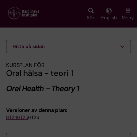
Skip
to
main
Sök
English
Meny
content
Hitta på sidan
KURSPLAN FÖR
Oral hälsa - teori 1
Oral Health - Theory 1
Versioner av denna plan:
HT24
HT25
HT26