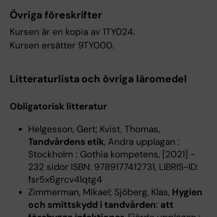
Övriga föreskrifter
Kursen är en kopia av 1TY024.
Kursen ersätter 9TY000.
Litteraturlista och övriga läromedel
Obligatorisk litteratur
Helgesson, Gert; Kvist, Thomas,
Tandvårdens etik
, Andra upplagan :
Stockholm : Gothia kompetens, [2021] -
232 sidor ISBN: 9789177412731, LIBRIS-ID:
fsr5x6grcv4lqtg4
Zimmerman, Mikael; Sjöberg, Klas,
Hygien
och smittskydd i tandvården
:
att