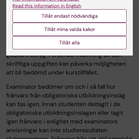
betyget Väl Godkänt i momentet Introduktion
Read this information in English
till oral hälsa och betyget G i momentet
Tillåt endast nödvändiga
Professionell utveckling och etik.
Tillåt mina valda kakor
Vid underkänd inlämningsuppgift kan
Tillåt alla
möjlighet till komplettering ges för att uppnå
godkänt betyg. Försenad inlämning av den
skriftliga uppgiften kan påverka möjligheten
att bli bedömd under kurstillfället.
Examinator bedömer om och i så fall hur
frånvaro från obligatoriska utbildningsinslag
kan tas igen. Innan studenten deltagit i de
obligatoriska utbildningsinslagen eller tagit
igen frånvaro i enlighet med examinators
anvisningar kan inte studieresultaten
slutrapporteras. Frånvaro från ett obligatoriskt