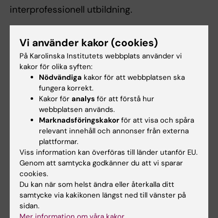
interprofessionell utbildning.
Vi använder kakor (cookies)
Examination
På Karolinska Institutets webbplats använder vi
Professionell utveckling och etik, 3 hp
kakor för olika syften:
Examination: Muntliga redovisningar i
Nödvändiga
kakor för att webbplatsen ska
seminarier.
fungera korrekt.
Kakor för
analys
för att förstå hur
Obligatorier: Inlämning av KI:s uppförandekod.
webbplatsen används.
Seminarier och grupparbeten.
Marknadsföringskakor
för att visa och spåra
relevant innehåll och annonser från externa
Introduktion till oral hälsa, 9,5 hp
plattformar.
Examination: Skriftlig tentamen, skriftliga
Viss information kan överföras till länder utanför EU.
Genom att samtycka godkänner du att vi sparar
inlämningsuppgifter, muntliga redovisningar
cookies.
och opponering i seminarier.
Du kan när som helst ändra eller återkalla ditt
Obligatorier: Seminarier och grupparbeten.
samtycke via kakikonen längst ned till vänster på
sidan.
För betyget Väl Godkänt på hela kursen krävs
Mer information om våra kakor