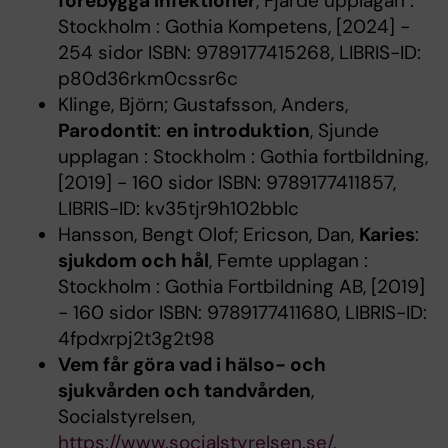
förebygga infektioner
, Fjärde upplagan :
Stockholm : Gothia Kompetens, [2024] -
254 sidor ISBN: 9789177415268, LIBRIS-ID:
p80d36rkm0cssr6c
Klinge, Björn; Gustafsson, Anders,
Parodontit
:
en introduktion
, Sjunde
upplagan : Stockholm : Gothia fortbildning,
[2019] - 160 sidor ISBN: 9789177411857,
LIBRIS-ID: kv35tjr9h102bblc
Hansson, Bengt Olof; Ericson, Dan,
Karies
:
sjukdom och hål
, Femte upplagan :
Stockholm : Gothia Fortbildning AB, [2019]
- 160 sidor ISBN: 9789177411680, LIBRIS-ID:
4fpdxrpj2t3g2t98
Vem får göra vad i hälso- och
sjukvården och tandvården
,
Socialstyrelsen,
https://www.socialstyrelsen.se/
,