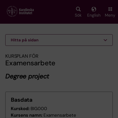
Skip
to
main
Sök
English
Meny
content
Hitta på sidan
KURSPLAN FÖR
Examensarbete
Degree project
Basdata
Kurskod:
BIG000
Kursens namn:
Examensarbete