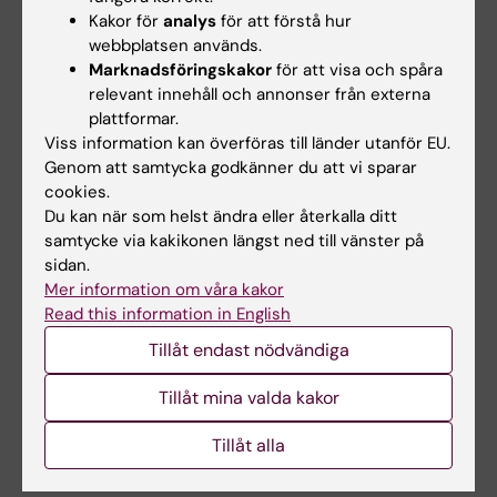
Kakor för
analys
för att förstå hur
Examination
webbplatsen används.
Marknadsföringskakor
för att visa och spåra
Skriftlig sammanfattning av arbetet i form av
relevant innehåll och annonser från externa
en kortfattad vetenskaplig artikel och muntlig
plattformar.
presentation inför övriga studenter och
Viss information kan överföras till länder utanför EU.
examinator. Examinator sätter betyg efter
Genom att samtycka godkänner du att vi sparar
cookies.
samråd med handledare och examinerande
Du kan när som helst ändra eller återkalla ditt
lärare baserat på arbetets genomförande och
samtycke via kakikonen längst ned till vänster på
slutpresentation.
sidan.
Mer information om våra kakor
Read this information in English
Övergångsbestämmelser
Tillåt endast nödvändiga
Efter varje kurstillfälle kommer det att
Tillåt mina valda kakor
erbjudas minst sex tillfällen för examination
inom en 2-årsperiod efter kursens slut.
Tillåt alla