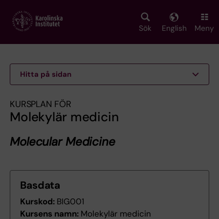
Skip
to
main
Sök
English
Meny
content
Hitta på sidan
KURSPLAN FÖR
Molekylär medicin
Molecular Medicine
Basdata
Kurskod:
BIG001
Kursens namn:
Molekylär medicin