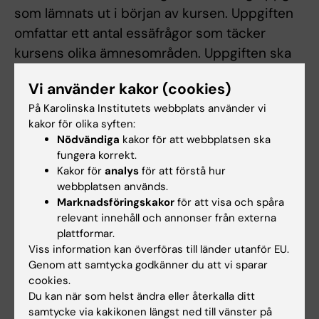
som lämnats ut i början av kursen. Uppgiften
omfattar ett antal essäfrågor som täcker
kursens olika ämnesområden. Uppgiften ska
lämnas in före slutet av kursen enligt
Vi använder kakor (cookies)
specifikation i schemat. Uppgiften examineras
På Karolinska Institutets webbplats använder vi
med betygsskalan U/G. Moment 2.
kakor för olika syften:
Examination genom bedömning av
Nödvändiga
kakor för att webbplatsen ska
studentens skicklighet på laborationer,
fungera korrekt.
Kakor för
analys
för att förstå hur
deltagande i demonstrationer och genom
webbplatsen används.
laborationsrapport (utfört som grupparbete).
Marknadsföringskakor
för att visa och spåra
Examineras med betygsskalan U/G. Moment 3.
relevant innehåll och annonser från externa
Examination genom en skriftlig tentamen i
plattformar.
Viss information kan överföras till länder utanför EU.
slutet av kursen innehållandes både
Genom att samtycka godkänner du att vi sparar
kortsvars- och essäfrågor. Tentamen
cookies.
examnineras med betygsskalan U/G/VG. Betyg
Du kan när som helst ändra eller återkalla ditt
på hel kurs baseras på betyget på moment 3.
samtycke via kakikonen längst ned till vänster på