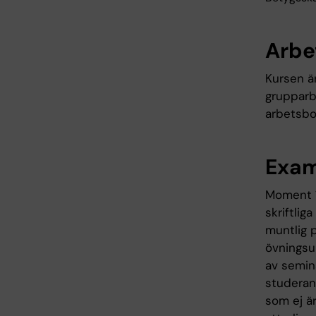
Arbe
Kursen är
grupparb
arbetsbo
Exam
Moment 1
skriftli
muntlig 
övningsup
av semin
studeran
som ej är