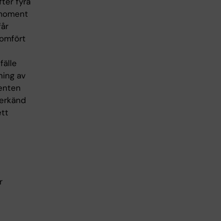
ter fyra
 moment
får
nomfört
fälle
ning av
denten
derkänd
ett
r