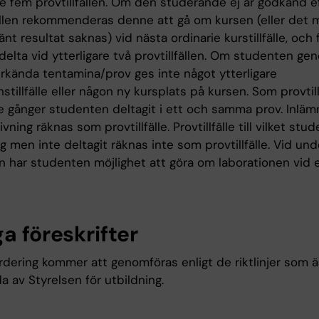
re fem provtillfällen. Om den studerande ej är godkänd ef
fällen rekommenderas denne att gå om kursen (eller det
nt resultat saknas) vid nästa ordinarie kurstillfälle, och 
delta vid ytterligare två provtillfällen. Om studenten ge
rkända tentamina/prov ges inte något ytterligare
tillfälle eller någon ny kursplats på kursen. Som provtill
e gånger studenten deltagit i ett och samma prov. Inläm
ivning räknas som provtillfälle. Provtillfälle till vilket stu
g men inte deltagit räknas inte som provtillfälle. Vid un
on har studenten möjlighet att göra om laborationen vid 
a föreskrifter
rdering kommer att genomföras enligt de riktlinjer som ä
da av Styrelsen för utbildning.