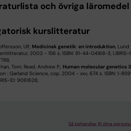
raturlista och övriga läromedel
atorisk kurslitteratur
offersson, Ulf,
Medicinsk genetik
:
en introduktion
, Lund 
ntlitteratur, 2003 - 156 s. ISBN: 91-44-04168-3, LIBRIS-I
788,
chan, Tom; Read, Andrew P.,
Human molecular genetics 3
on : Garland Science, cop. 2004 - xxv, 674 s. ISBN: 1-85
BRIS-ID: 9061628,
Så behandlar KI dina personu