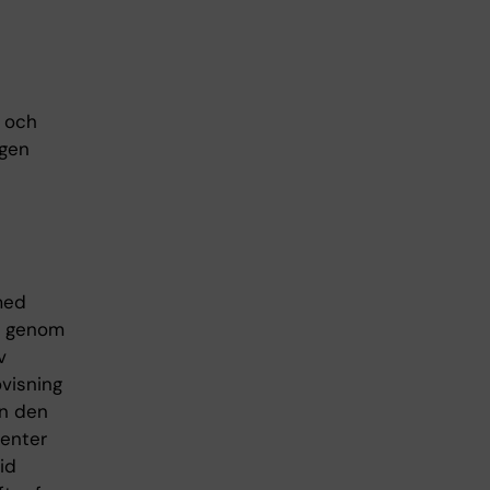
r och
egen
med
en genom
v
ovisning
an den
denter
id