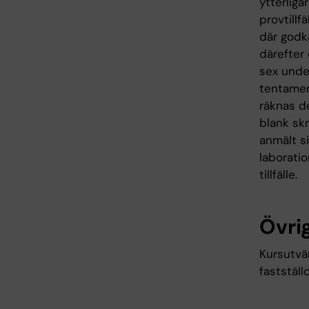
ytterliga
provtill
där godkä
därefter 
sex unde
tentamens
räknas d
blank skr
anmält si
laborati
tillfälle.
Övrig
Kursutvä
fastställ