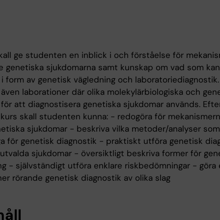
kall ge studenten en inblick i och förståelse för mekani
 genetiska sjukdomarna samt kunskap om vad som kan
 i form av genetisk vägledning och laboratoriediagnostik
 även laborationer där olika molekylärbiologiska och gen
för att diagnostisera genetiska sjukdomar används. Efte
 kurs skall studenten kunna: - redogöra för mekanisme
netiska sjukdomar - beskriva vilka metoder/analyser som
iga för genetisk diagnostik - praktiskt utföra genetisk dia
 utvalda sjukdomar - översiktligt beskriva former för gen
g - självständigt utföra enklare riskbedömningar - göra 
ner rörande genetisk diagnostik av olika slag
håll