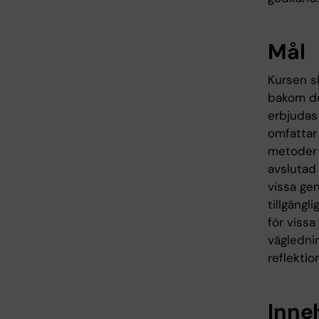
Mål
Kursen s
bakom de
erbjudas
omfattar
metoder 
avslutad
vissa ge
tillgängl
för vissa
väglednin
reflektio
Inne