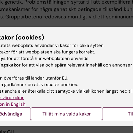
 genetik. Problemställningen syftar till att exemplifiera 
mekanismer för några genetiskt betingade tillstånd kun
las. Grupparbetena redovisas muntligt vid ett seminarium
 genetik, 1.5 hp
kakor (cookies)
tutets webbplats använder vi kakor för olika syften:
la: GU
akor för att webbplatsen ska fungera korrekt.
lys
för att förstå hur webbplatsen används.
ingskakor
för att visa och spåra relevant innehåll och annonser
k diagnostik i laboratoriet, 4.5 hp
 överföras till länder utanför EU.
 godkänner du att vi sparar cookies.
la: GU
t ändra eller återkalla ditt samtycke via kakikonen längst ned til
 våra kakor
on in English
nödvändiga
Tillåt mina valda kakor
Ti
ing inom medicinsk genetik, 1.5 hp
la: GU