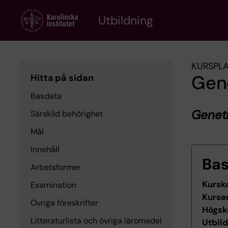
Skip
to
Utbildning
main
content
KURSPL
Gene
Hitta på sidan
Basdata
Geneti
Särskild behörighet
Mål
Innehåll
Ba
Arbetsformer
Kursk
Examination
Kurse
Övriga föreskrifter
Högsk
Litteraturlista och övriga läromedel
Utbil