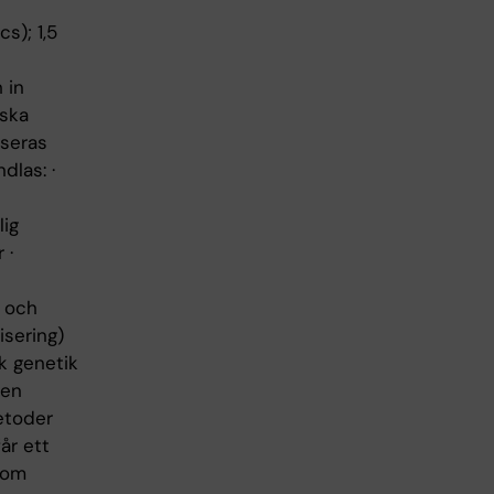
s); 1,5
 in
iska
seras
dlas: ·
lig
 ·
r och
isering)
k genetik
 en
etoder
år ett
nom