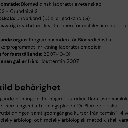
dområde:
Biomedicinsk laboratorievetenskap
G2 - Grundnivå 2
sskala:
Underkänd (U) eller godkänd (G)
svarig institution:
Institutionen för molekylär medicin 
tande organ:
Programnämnden för Biomedicinska
ikerprogrammet inriktning laboratoriemedicin
för fastställande:
2007-10-01
anen gäller från:
Hösttermin 2007
kild behörighet
gande behörighet för högskolestudier. Därutöver särskil
et som anges i utbildningsplanen för Biomedicinska
erutbildningen samt geomgångna kurser från termin 1-4 v
olekylärbiologi och molekylärbiologisk metodik skall var