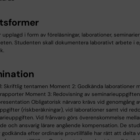
tsformer
 upplagd i form av föreläsningar, laborationer, seminarie
eten. Studenten skall dokumentera laborativt arbete i 
k.
ination
: Skriftlig tentamen Moment 2: Godkända laborationer 
ga rapporter Moment 3: Redovisning av seminarieuppgift
presentation Obligatorisk närvaro krävs vid genomgång a
pgifter (riskberäkningar), vid laborationer samt vid red
arieuppgiften. Vid frånvaro görs överenskommelse mell
de och ansvarig lärare angående kompensation. De stu
 godkända efter ordinarie provtillfälle har rätt att delta v