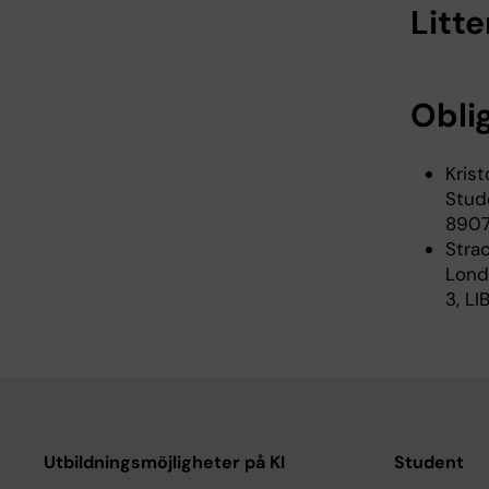
Litte
Oblig
Krist
Stude
8907
Stra
Lond
3, LI
Utbildningsmöjligheter på KI
Student