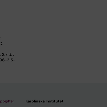
:
D:
, 3. ed. :
996-315-
ppgifter
Karolinska Institutet