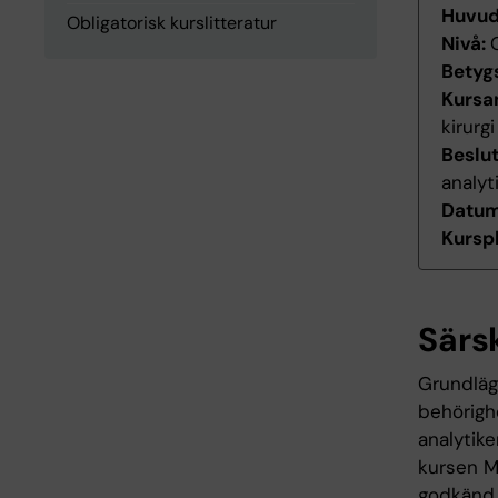
Huvu
Obligatorisk kurslitteratur
Nivå:
Betyg
Kursan
kirurgi
Beslu
analyt
Datum 
Kurspl
Särs
Grundläg
behörigh
analytik
kursen M
godkänd.