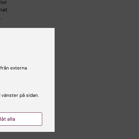
hur
nat
.
 från externa
l vänster på sidan.
llåt alla