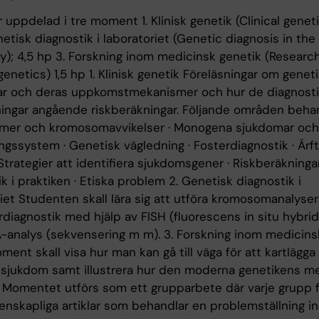
 uppdelad i tre moment 1. Klinisk genetik (Clinical genetic
etisk diagnostik i laboratoriet (Genetic diagnosis in the
y); 4,5 hp 3. Forskning inom medicinsk genetik (Research
enetics) 1,5 hp 1. Klinisk genetik Föreläsningar om genet
r och deras uppkomstmekanismer och hur de diagnosti
ingar angående riskberäkningar. Följande områden behan
er och kromosomavvikelser · Monogena sjukdomar och
gssystem · Genetisk vägledning · Fosterdiagnostik · Ärft
Strategier att identifiera sjukdomsgener · Riskberäkningar
k i praktiken · Etiska problem 2. Genetisk diagnostik i
riet Studenten skall lära sig att utföra kromosomanalyse
diagnostik med hjälp av FISH (fluorescens in situ hybrid
A-analys (sekvensering m m). 3. Forskning inom medicins
ent skall visa hur man kan gå till väga för att kartlägga
 sjukdom samt illustrera hur den moderna genetikens m
 Momentet utförs som ett grupparbete där varje grupp f
tenskapliga artiklar som behandlar en problemställning i