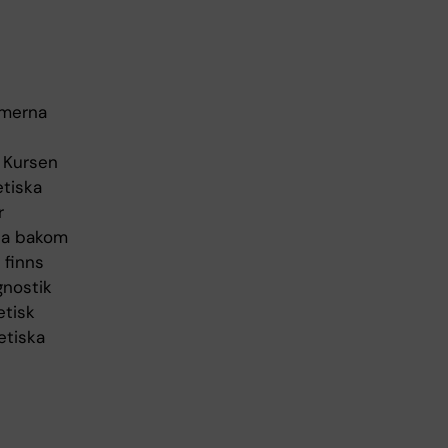
smerna
. Kursen
etiska
r
rna bakom
 finns
gnostik
etisk
etiska