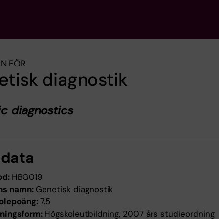
AN FÖR
tisk diagnostik
c diagnostics
sdata
od:
HBG019
ns namn:
Genetisk diagnostik
olepoäng:
7.5
dningsform:
Högskoleutbildning, 2007 års studieordning