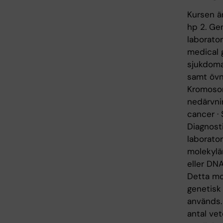
Kursen är
hp 2. Gen
laborator
medical g
sjukdoma
samt övn
Kromosom
nedärvnin
cancer · 
Diagnosti
laborato
molekylär
eller DN
Detta mom
genetisk
används.
antal ve