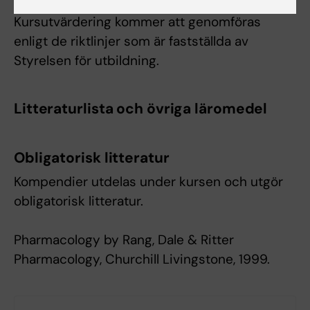
Kursutvärdering kommer att genomföras
enligt de riktlinjer som är fastställda av
Styrelsen för utbildning.
Litteraturlista och övriga läromedel
Obligatorisk litteratur
Kompendier utdelas under kursen och utgör
obligatorisk litteratur.
Pharmacology by Rang, Dale & Ritter
Pharmacology, Churchill Livingstone, 1999.