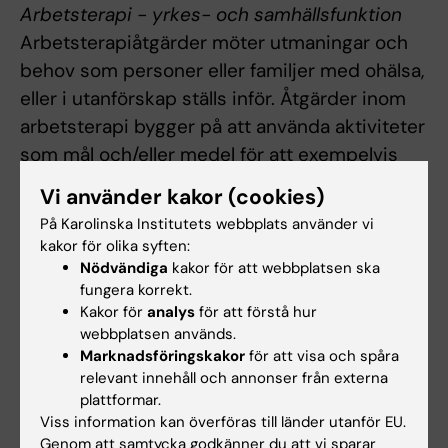
Arbetsterapi - yrkes- och samhällsfunktion
Arbetsterapiåtgärder möter utmaningar och
behov som personer eller familjer med ohälsa,
eller i utanförskap ställs inför. Åtgärder inom
arbetsterapi bygger på att använda aktiviteter
som mål och/eller medel för att exempelvis
främja och öka personens förmåga att möta
Vi använder kakor (cookies)
utmaningar och förändringar som i sin tur kan
På Karolinska Institutets webbplats använder vi
öka personens delaktighet i samhället.
kakor för olika syften:
Nödvändiga
kakor för att webbplatsen ska
Arbetsterapeuten arbetar i samråd med
fungera korrekt.
personen eller familjen för att identifiera hur
Kakor för
analys
för att förstå hur
webbplatsen används.
aktiviteter kan genomföras trots ohälsa eller
Marknadsföringskakor
för att visa och spåra
utanförskap. Arbetsterapeuten lägger också
relevant innehåll och annonser från externa
stor vikt vid att kartlägga och anpassa den
plattformar.
Viss information kan överföras till länder utanför EU.
omgivande miljön så att den underlättar för
Genom att samtycka godkänner du att vi sparar