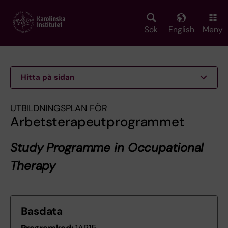
Skip
to
main
Sök
English
Meny
content
Hitta på sidan
UTBILDNINGSPLAN FÖR
Arbetsterapeutprogrammet
Study Programme in Occupational
Therapy
Basdata