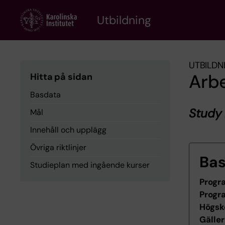
Skip
to
Utbildning
main
content
UTBILDN
Arb
Hitta på sidan
Basdata
Study
Mål
Innehåll och upplägg
Övriga riktlinjer
Ba
Studieplan med ingående kurser
Progr
Progr
Högsk
Gäller