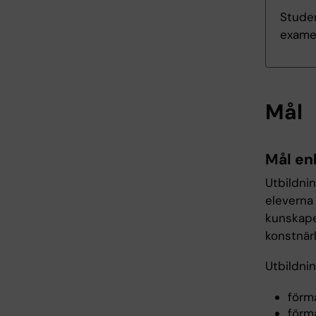
Studen
exame
Mål
Mål en
Utbildni
eleverna
kunskape
konstnärl
Utbildni
förmå
förmå