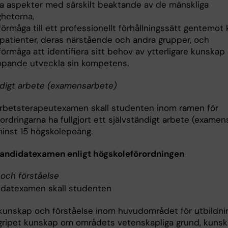
ka aspekter med särskilt beaktande av de mänskliga
gheterna,
förmåga till ett professionellt förhållningssätt gentemot 
r patienter, deras närstående och andra grupper, och
förmåga att identifiera sitt behov av ytterligare kunskap
löpande utveckla sin kompetens.
ndigt arbete (examensarbete)
arbetsterapeutexamen skall studenten inom ramen för
ordringarna ha fullgjort ett självständigt arbete (exame
inst 15 högskolepoäng.
kandidatexamen enligt högskoleförordningen
och förståelse
idatexamen skall studenten
 kunskap och förståelse inom huvudområdet för utbildni
­gripet kunskap om områdets vetenskapliga grund, kuns