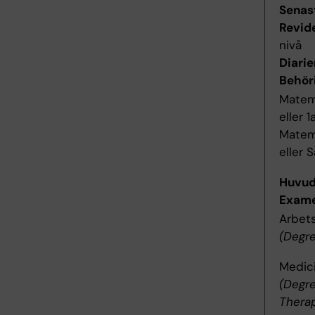
Senas
Revid
nivå
Diari
Behör
Matema
eller 
Matema
eller 
Huvu
Exame
Arbet
(Degre
Medic
(Degre
Thera