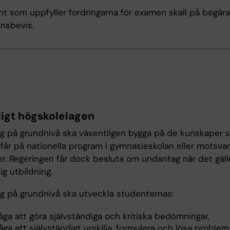
t som uppfyller fordringarna för examen skall på begära
nsbevis.
ligt högskolelagen
ng på grundnivå ska väsentligen bygga på de kunskaper 
 får på nationella program i gymnasieskolan eller motsva
r. Regeringen får dock besluta om undantag när det gäll
ig utbildning.
ng på grundnivå ska utveckla studenternas:
ga att göra självständiga och kritiska bedömningar,
ga att självständigt urskilja, formulera och lösa problem