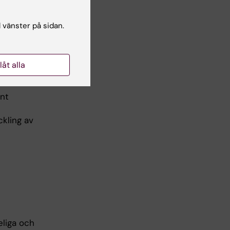
 och
l vänster på sidan.
utera
enlighet
llåt alla
upper,
ant
ckling av
eliga och