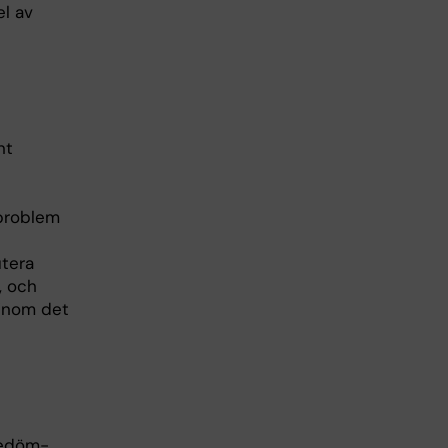
el av
nt
 problem
utera
, och
 inom det
bedöm­