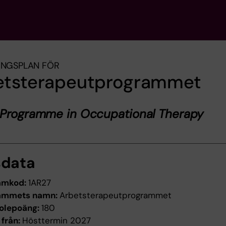
INGSPLAN FÖR
etsterapeutprogrammet
 Programme in Occupational Therapy
sdata
amkod:
1AR27
ammets namn:
Arbetsterapeutprogrammet
olepoäng:
180
 från:
Hösttermin 2027