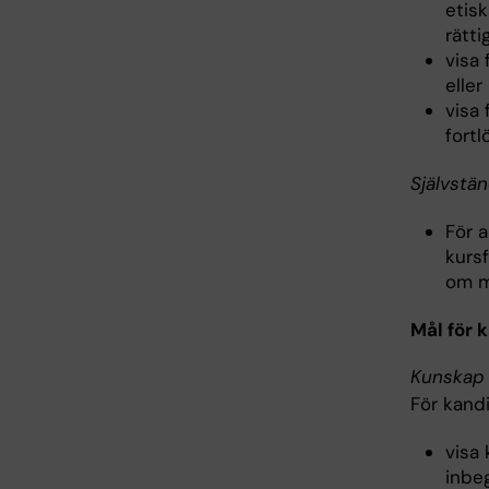
etis
rätti
visa 
elle
visa 
fort
Självstä
För 
kursf
om m
Mål för 
Kunskap 
För kand
visa
inbe