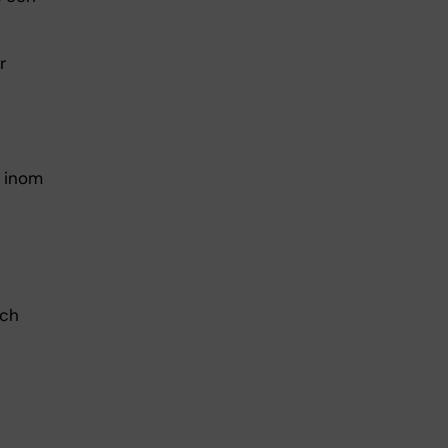
r
 inom
och