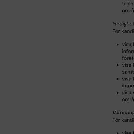
till
områ
Färdighe
För kand
visa 
infor
föret
visa 
samt
visa 
infor
visa 
områ
Värderin
För kand
visa