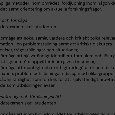
ämp­liga metoder inom området, fördjupning inom någon d
det samt orientering om aktuella forskningsfrågor.
t och förmåga
idatexamen skall studenten
förmåga att söka, samla, värdera och kritiskt tolka releva
ma­tion i en problemställning samt att kritiskt diskutera
eelser, frågeställningar och situationer,
förmåga att självständigt identifiera, formulera och lösa
 att genomföra uppgifter inom givna tidsramar,
förmåga att muntligt och skriftligt redogöra för och disk
ma­tion, problem och lösningar i dialog med olika grupper
sådan färdighet som fordras för att självständigt arbeta
de som utbildningen avser.
gsförmåga och förhållningssätt
idatexamen skall studenten
 förmåga att inom huvudområdet för utbildningen göra 