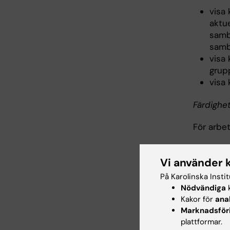
visa
aktu
samb
samb
visa
grup
visa 
Färdighe
För arbe
visa
Vi använder 
geno
och 
På Karolinska Insti
visa 
Nödvändiga
k
både
Kakor för
ana
visa 
Marknadsför
visa 
plattformar.