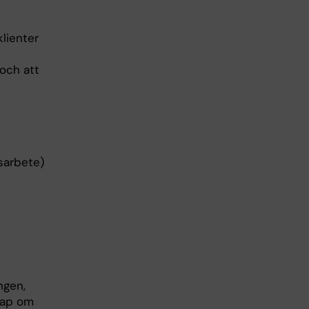
klienter
 och att
nsarbete)
ngen,
kap om