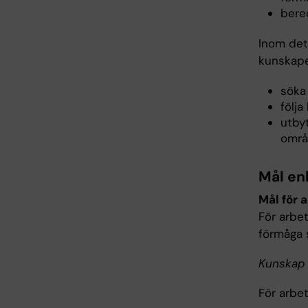
bered
Inom det
kunskape
söka
följ
utby
områ
Mål en
Mål för 
För arbe
förmåga 
Kunskap 
För arbe