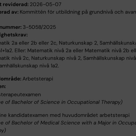
t reviderad:
2026-05-07
erad av:
Kommittén för utbildning på grundnivå och ava
enummer:
3-5058/2025
ighetskrav:
tik 2a eller 2b eller 2c, Naturkunskap 2, Samhällskunsk
1a1+1a2. Eller: Matematik nivå 2a eller Matematik nivå 2b el
tik nivå 2c, Naturkunskap nivå 2, Samhällskunskap nivå
Samhällskunskap nivå 1a2.
dområde:
Arbetsterapi
n:
sterapeutexamen
e of Bachelor of Science in Occupational Therapy)
ine kandidatexamen med huvudområdet arbetsterapi
e of Bachelor of Medical Science with a Major in Occupa
py)