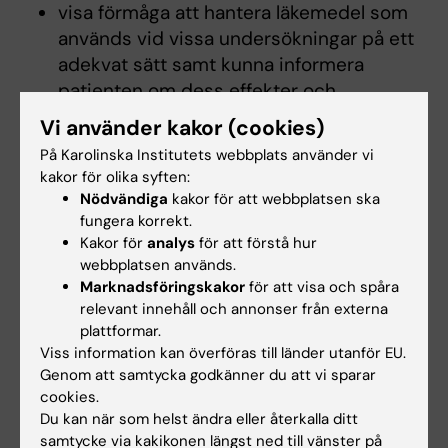
visa förmåga att hantera läkemedel som
används vid vissa undersökningar på ett
adekvat sätt samt kunna informera
patienten om dess effekter och
biverkningar.
Vi använder kakor (cookies)
På Karolinska Institutets webbplats använder vi
För biomedicinsk analytikerprogrammet
kakor för olika syften:
inriktning fysiologi skall studenten även:
Nödvändiga
kakor för att webbplatsen ska
fungera korrekt.
visa förmåga att medverka till att all
Kakor för
analys
för att förstå hur
bestrålning av patienten skall vara
webbplatsen används.
Marknadsföringskakor
för att visa och spåra
optimerad med avseende på stråldoser,
relevant innehåll och annonser från externa
samt att strålskyddsföreskrifter följs i
plattformar.
enlighet med relevanta författningar.
Viss information kan överföras till länder utanför EU.
Genom att samtycka godkänner du att vi sparar
Värderingsförmåga och förhållningssätt
cookies.
Studenten skall:
Du kan när som helst ändra eller återkalla ditt
samtycke via kakikonen längst ned till vänster på