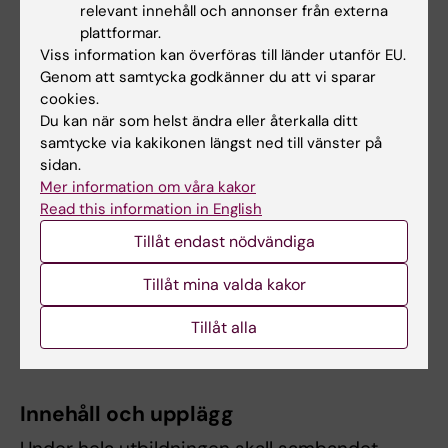
relevant innehåll och annonser från externa
Färdighet och förmåga
plattformar.
Studenten skall:
Viss information kan överföras till länder utanför EU.
Genom att samtycka godkänner du att vi sparar
vara förberedd för arbetsuppgifter av
cookies.
arbetsledande karaktär,
Du kan när som helst ändra eller återkalla ditt
samtycke via kakikonen längst ned till vänster på
Värderingsförmåga och förhållningssätt
sidan.
Mer information om våra kakor
Studenten skall:
Read this information in English
känna till och själv kunna relatera till
Tillåt endast nödvändiga
Karolinska Institutets övergripande
Tillåt mina valda kakor
verksamhetsidé, att genom forskning,
utbildning och information medverka till
Tillåt alla
att förbättra människors hälsa.
Innehåll och upplägg