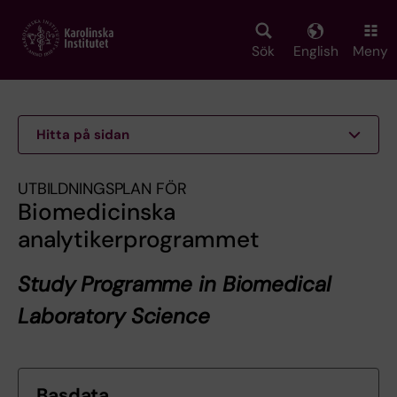
Skip
to
main
Sök
English
Meny
content
Hitta på sidan
UTBILDNINGSPLAN FÖR
Biomedicinska
analytikerprogrammet
Study Programme in Biomedical
Laboratory Science
Basdata