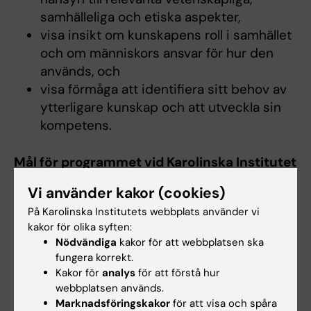
samhälleliga och etiska aspekter,
visa insikt om kunskapens roll i samhället
och om människors ansvar för hur den
används, och
visa förmåga att identifiera sitt behov av
ytterligare kunskap och att utveckla sin
kompetens.
Mål för programmet vid Karolinska Institutet
Kunskap och förståelse
Vi använder kakor (cookies)
Studenten skall:
På Karolinska Institutets webbplats använder vi
kakor för olika syften:
visa förståelse för den egna
Nödvändiga
kakor för att webbplatsen ska
professionens roll samt betydelse för
fungera korrekt.
hälso- och sjukvården, i ett nationellt
Kakor för
analys
för att förstå hur
webbplatsen används.
såväl som internationellt perspektiv.
Marknadsföringskakor
för att visa och spåra