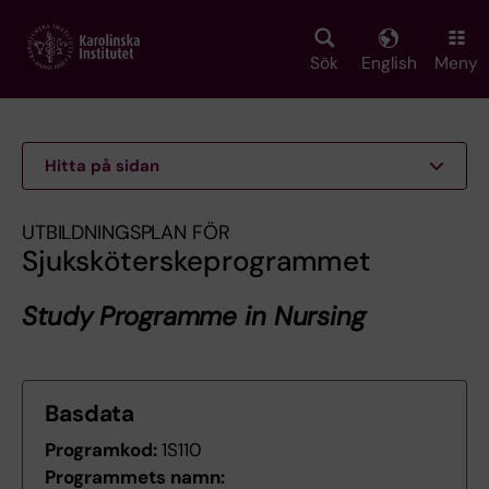
Skip
to
main
Sök
English
Meny
content
Hitta på sidan
UTBILDNINGSPLAN FÖR
Sjuksköterskeprogrammet
Study Programme in Nursing
Basdata
Programkod:
1S110
Programmets namn: