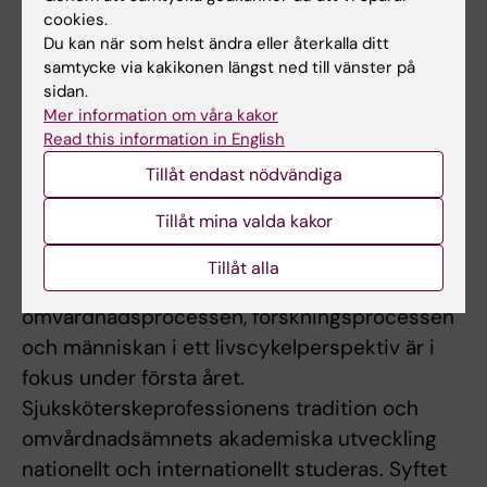
cookies.
tydliggörs i de ingående kursernas
Du kan när som helst ändra eller återkalla ditt
lärandemål. Genom hela utbildningen sker en
samtycke via kakikonen längst ned till vänster på
vetenskaplig, professionell och personlig
sidan.
utveckling som beskrivs under
Vetenskaplig
Mer information om våra kakor
Read this information in English
utveckling
respektive
Professionell och
personlig utveckling
.
Tillåt endast nödvändiga
Tillåt mina valda kakor
Utbildningens uppdelning i teman
Tema år 1. Människa och hälsa
Tillåt alla
Sjuksköterskans profession,
omvårdnadsprocessen, forskningsprocessen
och människan i ett livscykelperspektiv är i
fokus under första året.
Sjuksköterskeprofessionens tradition och
omvårdnadsämnets akademiska utveckling
nationellt och internationellt studeras. Syftet