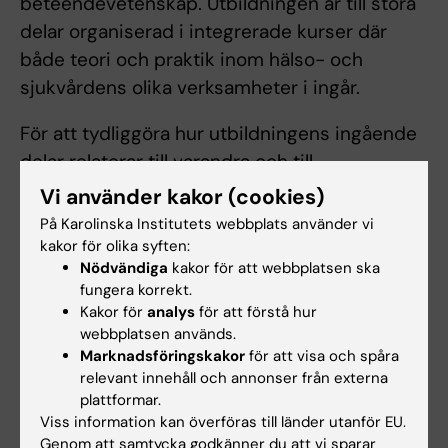
beteendevetenskap. Utbildningen är till stora
delar organiserad i integrerade kurser där
både teori och praktik inom hälso- och
sjukvårdens olika verksamheter i ingår.
För att tydliggöra hur utbildningens ingående
delar relaterar till varandra och till
utbildningens övergripande mål är
Vi använder kakor (cookies)
utbildningen indelad dels i tre på varandra
På Karolinska Institutets webbplats använder vi
följande teman (se nedan), dels av
kakor för olika syften:
Nödvändiga
kakor för att webbplatsen ska
kursövergripande moment som studeras
fungera korrekt.
under utbildningen och relateras till
Kakor för
analys
för att förstå hur
omvårdnadens centrala begrepp. Dessa
webbplatsen används.
moment är etik, sociokulturella aspekter
Marknadsföringskakor
för att visa och spåra
relevant innehåll och annonser från externa
inklusive genus,
plattformar.
patientsäkerhet,interprofessionellt samarbete
Viss information kan överföras till länder utanför EU.
och vetenskaplig teori och metod. Momenten
Genom att samtycka godkänner du att vi sparar