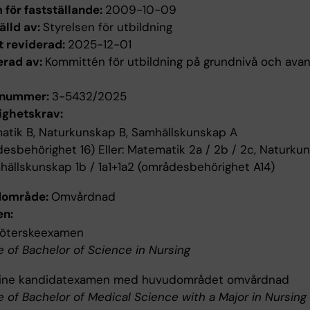
för fastställande:
2009-10-09
älld av:
Styrelsen för utbildning
t reviderad:
2025-12-01
erad av:
Kommittén för utbildning på grundnivå och ava
enummer:
3-5432/2025
ighetskrav:
atik B, Naturkunskap B, Samhällskunskap A
esbehörighet 16) Eller: Matematik 2a / 2b / 2c, Naturku
hällskunskap 1b / 1a1+1a2 (områdesbehörighet A14)
dområde:
Omvårdnad
n:
köterskeexamen
 of Bachelor of Science in Nursing
ine kandidatexamen med huvudområdet omvårdnad
 of Bachelor of Medical Science with a Major in Nursing