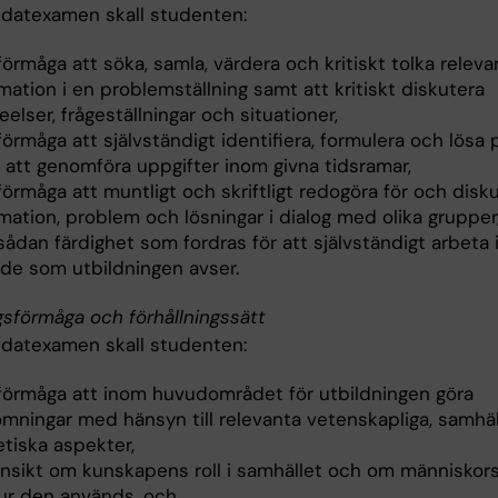
idatexamen skall studenten:
förmåga att söka, samla, värdera och kritiskt tolka releva
mation i en problemställning samt att kritiskt diskutera
eelser, frågeställningar och situationer,
förmåga att självständigt identifiera, formulera och lösa
 att genomföra uppgifter inom givna tidsramar,
förmåga att muntligt och skriftligt redogöra för och disk
mation, problem och lösningar i dialog med olika grupper
sådan färdighet som fordras för att självständigt arbeta
de som utbildningen avser.
gsförmåga och förhållningssätt
idatexamen skall studenten:
 förmåga att inom huvudområdet för utbildningen göra
mningar med hänsyn till relevanta vetenskapliga, samhäl
etiska aspekter,
 insikt om kunskapens roll i samhället och om människor
hur den används, och