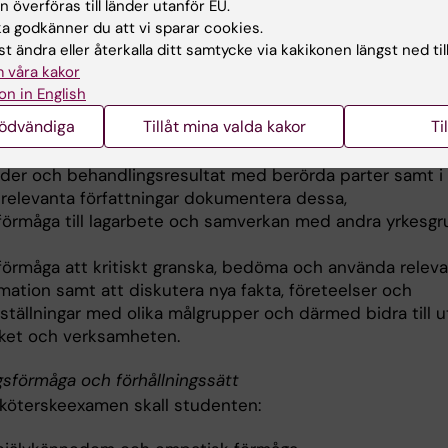
 överföras till länder utanför EU.
förmåga att initiera metodförbättring och kvalitetssäkrin
 godkänner du att vi sparar cookies.
förmåga att tillämpa sitt kunnande för att hantera olika
t ändra eller återkalla ditt samtycke via kakikonen längst ned til
tioner, företeelser och frågeställningar utifrån individers
 våra kakor
pers behov,
on in English
 förmåga att informera och undervisa olika grupper samt 
nödvändiga
Tillåt mina valda kakor
Ti
mföra handledande uppgifter,
förmåga att muntligt och skriftligt redogöra för och disk
rder och behandlingsresultat med berörda parter samt i 
relevanta författningar dokumentera dessa,
 förmåga till lagarbete och samverkan med andra yrkesgr
 förmåga att kritiskt granska, bedöma och använda relev
mation samt att diskutera nya fakta, företeelser och
ställningar med olika målgrupper och därmed bidra till u
rket och verksamheten.
gsförmåga och förhållningssätt
sköterskeexamen skall studenten: