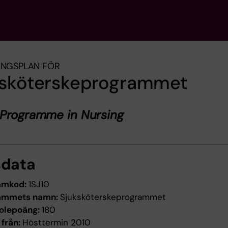
INGSPLAN FÖR
ksköterskeprogrammet
 Programme in Nursing
sdata
amkod:
1SJ10
ammets namn:
Sjuksköterskeprogrammet
olepoäng:
180
 från:
Hösttermin 2010