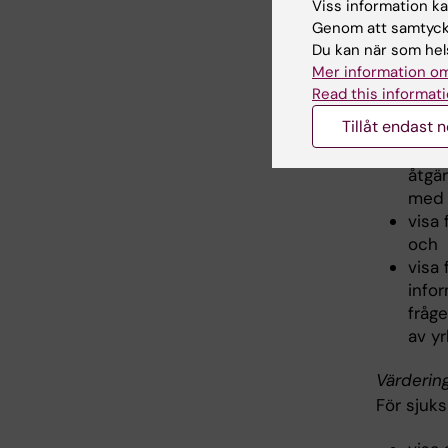
Viss information kan
visa 
Genom att samtycka
visa 
Du kan när som hels
situa
Mer information om
grup
Read this informati
visa
Tillåt endast 
geno
visa 
åtgä
med 
visa
och
visa
infor
fråge
av y
Värderin
För sjuk