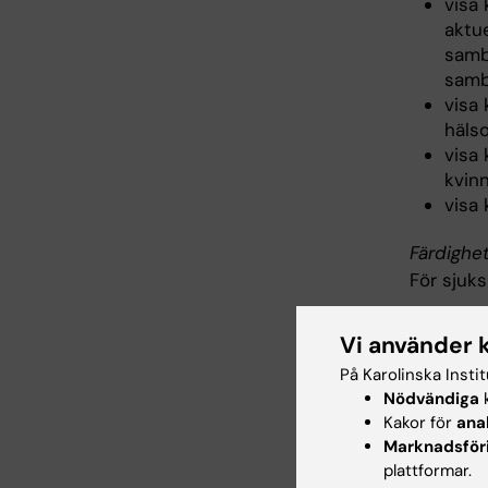
visa
aktu
samb
samb
visa
häls
visa
kvin
visa
Färdighe
För sjuk
visa
Vi använder 
närs
På Karolinska Insti
vård
Nödvändiga
k
visa
Kakor för
ana
info
Marknadsför
visa
plattformar.
och 