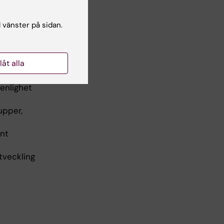
g,
l vänster på sidan.
 och
att
llåt alla
utera
enlighet
upper,
ant
tveckling