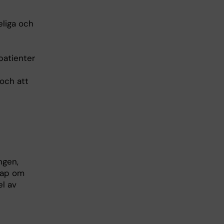
eliga och
 patienter
 och att
ngen,
kap om
l av