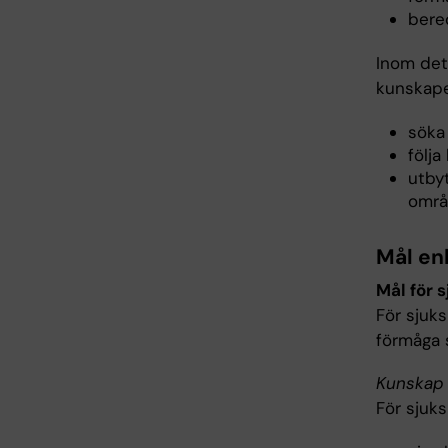
bere
Inom det
kunskape
söka
följ
utby
områ
Mål en
Mål för 
För sjuk
förmåga 
Kunskap 
För sjuk