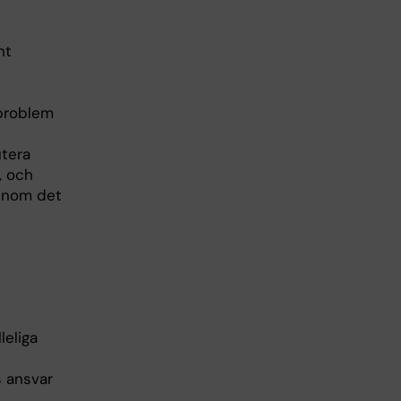
nt
 problem
utera
, och
 inom det
leliga
s ansvar