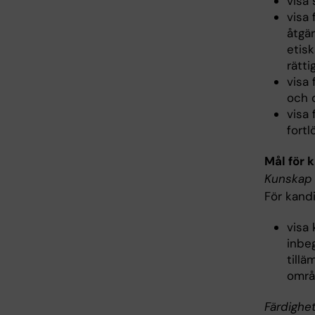
visa
visa
åtgä
etis
rätti
visa 
och 
visa 
fort
Mål för 
Kunskap 
För kand
visa
inbe
till
områ
Färdighe