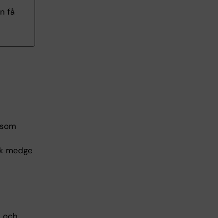
n få
 som
ck medge
, och