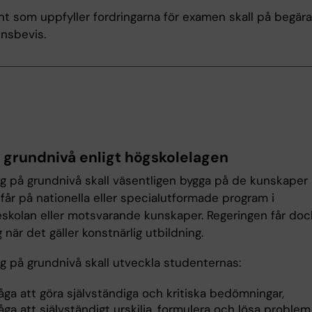
t som uppfyller fordringarna för examen skall på begära
nsbevis.
r grundnivå enligt högskolelagen
ng på grundnivå skall väsentligen bygga på de kunskaper
får på nationella eller specialutformade program i
skolan eller motsvarande kunskaper. Regeringen får do
när det gäller konstnärlig utbildning.
ng på grundnivå skall utveckla studenternas:
ga att göra självständiga och kritiska bedömningar,
ga att självständigt urskilja, formulera och lösa problem