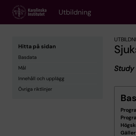
Skip
to
Utbildning
main
content
UTBILDN
Sju
Hitta på sidan
Basdata
Study
Mål
Innehåll och upplägg
Övriga riktlinjer
Ba
Progr
Progr
Högsk
Gäller