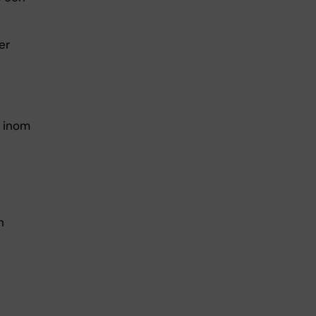
er
 inom
h