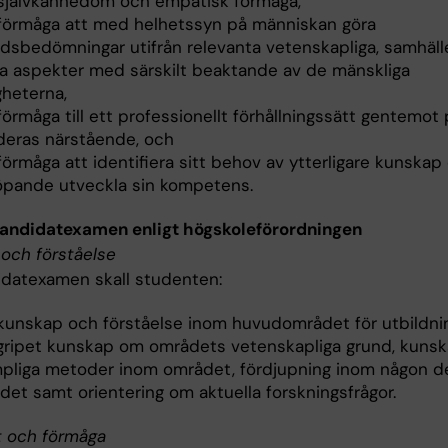
 självkännedom och empatisk förmåga,
 förmåga att med helhetssyn på människan göra
rdsbedömningar utifrån relevanta vetenskapliga, samhäll
ka aspekter med särskilt beaktande av de mänskliga
gheterna,
förmåga till ett professionellt förhållningssätt gentemot
deras närstående, och
förmåga att identifiera sitt behov av ytterligare kunskap
löpande utveckla sin kompetens.
kandidatexamen enligt högskoleförordningen
och förståelse
idatexamen skall studenten:
 kunskap och förståelse inom huvudområdet för utbildni
gripet kunskap om områdets vetenskapliga grund, kuns
ämpliga metoder inom området, fördjupning inom någon de
det samt orientering om aktuella forskningsfrågor.
t och förmåga