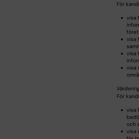
För kand
visa 
infor
föret
visa 
samt
visa 
infor
visa 
områ
Värderin
För kand
visa
bedö
och 
visa
för 