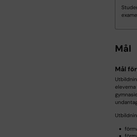
Studen
exame
Mål
Mål fö
Utbildni
eleverna 
gymnasie
undantag 
Utbildni
förmå
förmå