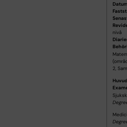
Datum 
Fastst
Senas
Revid
nivå
Diari
Behör
Matem
(områd
2, Sam
Huvu
Exame
Sjuks
Degree
Medic
Degree