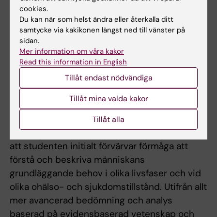
vårdandets grund, människan och vårdande i
cookies.
olika kontext samt människan, vårdande och
Du kan när som helst ändra eller återkalla ditt
professionell kompetens. Temaövergripande
samtycke via kakikonen längst ned till vänster på
sidan.
strimmor är etik, interprofessionellt
Mer information om våra kakor
samarbete, ledarskap och lärande,
Read this information in English
patientsäkerhet, professionell utveckling,
Tillåt endast nödvändiga
vetenskaplig utveckling och vård på lika
villkor.
Tillåt mina valda kakor
Progressionen inom huvudområdet
Tillåt alla
omvårdnad kan övergripande beskrivas som
att studenten initialt förvärvar förmåga att
förstå och beskriva människans
grundläggande behov i olika livsfaser och vid
olika ohälso- och sjukdomstillstånd. Utifrån allt
mer avancerad bedömning och analys
baserad på evidensbaserad vetenskap och