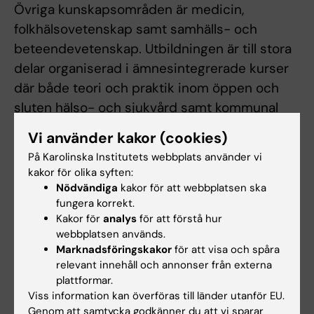
Övriga kunskapsområden är medicin,
folkhälsovetenskap samt samhälls- och
beteendevetenskap. Utbildningen är till stora
delar organiserad i ämnesintegrerade kurser
där både teori och praktik inom öppen och
sluten hälso- och sjukvård samt kommunal
vård och omsorg ingår.
Vi använder kakor (cookies)
På Karolinska Institutets webbplats använder vi
För att tydliggöra hur utbildningens ingående
kakor för olika syften:
delar relaterar till varandra och till
Nödvändiga
kakor för att webbplatsen ska
utbildningens övergripande mål är
fungera korrekt.
utbildningen organiserad i tre årsvisa teman
Kakor för
analys
för att förstå hur
webbplatsen används.
och i sju temaövergripande strimmor som
Marknadsföringskakor
för att visa och spåra
med progression integreras i kursernas
relevant innehåll och annonser från externa
lärandemål och utgör en röd tråd genom
plattformar.
programmets kurser. Teman är människan och
Viss information kan överföras till länder utanför EU.
Genom att samtycka godkänner du att vi sparar