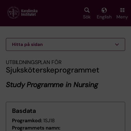
Skip
to
main
Sök
English
Meny
content
Hitta på sidan
UTBILDNINGSPLAN FÖR
Sjuksköterskeprogrammet
Study Programme in Nursing
Basdata
Programkod:
1SJ18
Programmets namn: