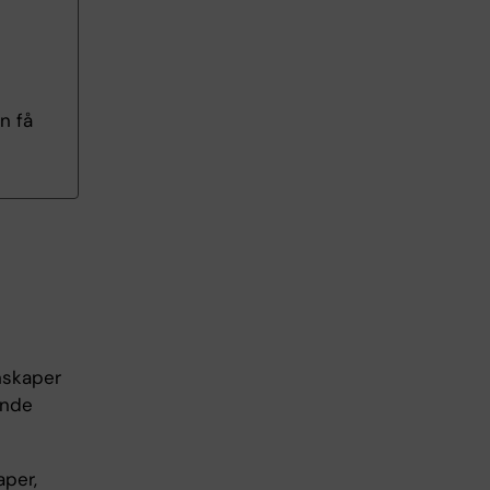
n få
nskaper
ande
aper,