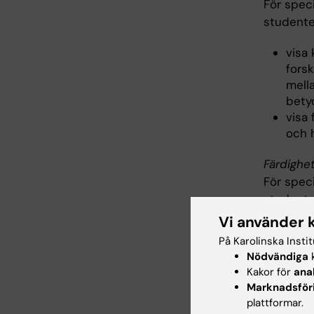
För spec
studente
visa
fors
mell
bety
visa
och 
Färdighe
För spec
studente
Vi använder 
visa
På Karolinska Insti
och 
Nödvändiga
k
visa
Kakor för
ana
visa 
Marknadsför
häls
plattformar.
visa