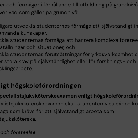
er och förmågor i förhållande till utbildning på grundniv
över vad som gäller på grundnivå:
ligare utveckla studenternas förmåga att självständigt i
använda kunskaper,
ckla studenternas förmåga att hantera komplexa företeel
ställningar och situationer, och
ckla studenternas förutsättningar för yrkesverksamhet 
er stora krav på självständighet eller för forsknings- och
cklingsarbete.
ligt högskoleförordningen
specialistsjuksköterskeexamen enligt högskoleförordn
ialistsjuksköterskeexamen skall studenten visa sådan k
åga som krävs för att självständigt arbeta som
tsjuksköterska.
och förståelse