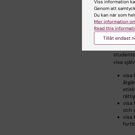
Viss information kan
hante
Genom att samtycka
visa
Du kan när som hels
under
Mer information om
visa
Read this informati
Tillåt endast 
Värderin
För spec
studente
visa sjä
visa
åtgä
etis
rätti
visa 
och 
visa 
fort