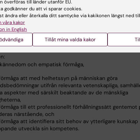
 överföras till länder utanför EU.
ra komplexa frågeställningar och situationer,
 godkänner du att vi sparar cookies.
 förmåga att medverka vid och självständigt utföra
t ändra eller återkalla ditt samtycke via kakikonen längst ned til
sökningar och behandlingar inklusive vård i livets sluts
 våra kakor
 vårdpedagogisk förmåga.
on in English
nödvändiga
Tillåt mina valda kakor
Ti
gsförmåga och förhållningssätt
ialistsjuksköterskeexamen med respektive inriktning skal
n:
lvkännedom och empatisk förmåga,
 förmåga att med helhetssyn på människan göra
rdsbedömningar utifrån relevanta vetenskapliga, samhäll
ka aspekter med särskilt beaktande av de mänskliga
gheterna,
förmåga till ett professionellt förhållningssätt gentemot
deras närstående, och
förmåga att identifiera sitt behov av ytterligare kunskap
löpande utveckla sin kompetens.