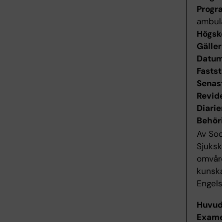
Progr
ambul
Högsk
Gäller
Datum 
Fastst
Senas
Revid
Diari
Behör
Av Soc
Sjuks
omvår
kunsk
Engels
Huvu
Exame