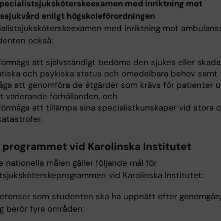
specialistsjuksköterskeexamen med inriktning mot
sjukvård enligt högskoleförordningen
ialistsjuksköterskeexamen med inriktning mot ambulans
udenten också:
 förmåga att självständigt bedöma den sjukes eller skad
tiska och psykiska status och omedelbara behov samt 
åga att genomföra de åtgärder som krävs för patienter 
t varierande förhållanden, och
förmåga att tillämpa sina specialistkunskaper vid stora o
atastrofer.
r programmet vid Karolinska Institutet
 nationella målen gäller följande mål för
stsjuksköterskeprogrammen vid Karolinska Institutet:
tenser som studenten ska ha uppnått efter genomgå
ng berör fyra områden: