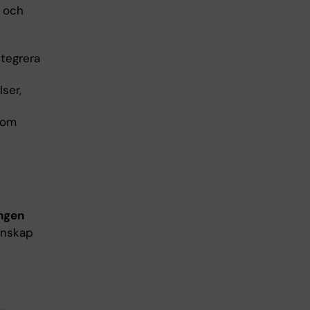
å och
ntegrera
ser,
som
ingen
unskap