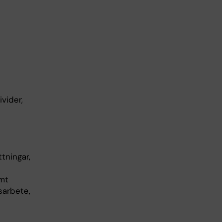
vider,
tningar,
amt
sarbete,