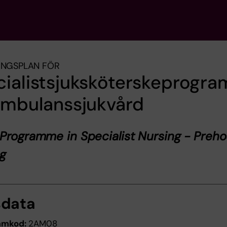
INGSPLAN FÖR
cialistsjuksköterskeprogr
ambulanssjukvård
Programme in Specialist Nursing - Preho
ng
sdata
amkod:
2AM08