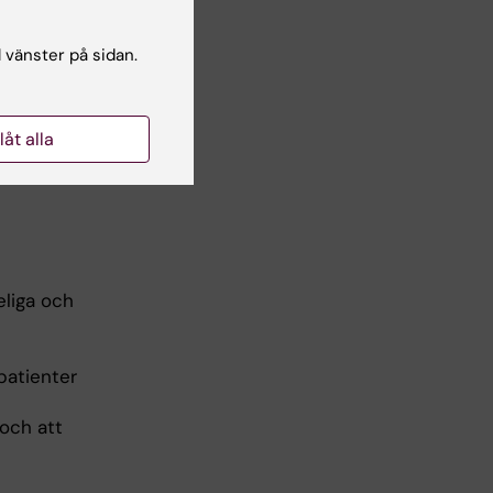
l vänster på sidan.
kede, och
llåt alla
l
eliga och
 patienter
 och att