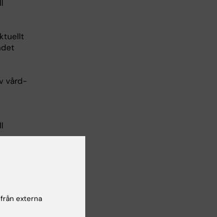
l
ktuellt
ndet
v vård-
l
d patient
adsplan,
 från externa
och