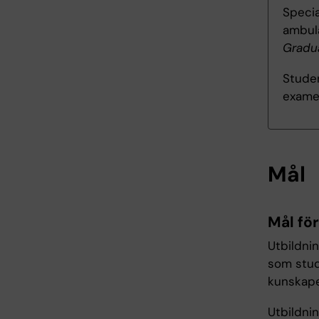
Specia
ambul
Gradua
Studen
exame
Mål
Mål fö
Utbildni
som stud
kunskape
Utbildni