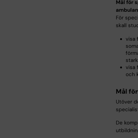
Mål för 
ambulans
För spec
skall st
visa
soma
förm
stark
visa 
och k
Mål fö
Utöver de
speciali
De kompe
utbildni