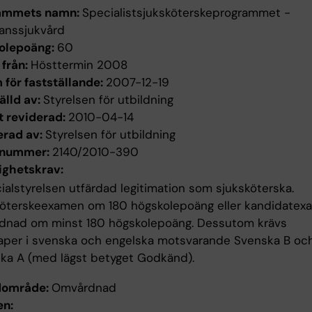
ammets namn:
Specialistsjuksköterskeprogrammet -
anssjukvård
olepoäng:
60
 från:
Hösttermin 2008
för fastställande:
2007-12-19
älld av:
Styrelsen för utbildning
t reviderad:
2010-04-14
erad av:
Styrelsen för utbildning
enummer:
2140/2010-390
ighetskrav:
ialstyrelsen utfärdad legitimation som sjuksköterska.
köterskeexamen om 180 högskolepoäng eller kandidatex
dnad om minst 180 högskolepoäng. Dessutom krävs
aper i svenska och engelska motsvarande Svenska B oc
ka A (med lägst betyget Godkänd).
dområde:
Omvårdnad
n: