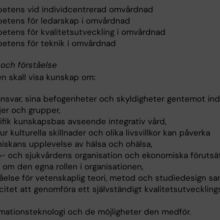
etens vid individcentrerad omvårdnad
etens för ledarskap i omvårdnad
etens för kvalitetsutveckling i omvårdnad
etens för teknik i omvårdnad
och förståelse
n skall visa kunskap om:
ansvar, sina befogenheter och skyldigheter gentemot indi
jer och grupper,
ifik kunskapsbas avseende integrativ vård,
r kulturella skillnader och olika livsvillkor kan påverka
iskans upplevelse av hälsa och ohälsa,
o- och sjukvårdens organisation och ekonomiska förutsät
 om den egna rollen i organisationen,
tåelse för vetenskaplig teori, metod och studiedesign s
itet att genomföra ett självständigt kvalitetsutveckling
rmationsteknologi och de möjligheter den medför.