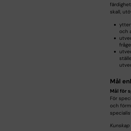
färdighet
skall, ut
ytter
och 
utve
fråge
utve
ställ
utve
Mål en
Mål för 
För spec
och förm
specialis
Kunskap 