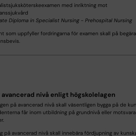
listsjuksköterskeexamen med inriktning mot
anssjukvård
te Diploma in Specialist Nursing - Prehospital Nursing
t som uppfyller fordringarna för examen skall på begära
nsbevis.
r avancerad nivå enligt högskolelagen
ngen på avancerad nivå skall väsentligen bygga på de ku
enterna får inom utbildning på grundnivå eller motsvar
r.
ng på avancerad nivå skall innebära fördjupning av kunsk