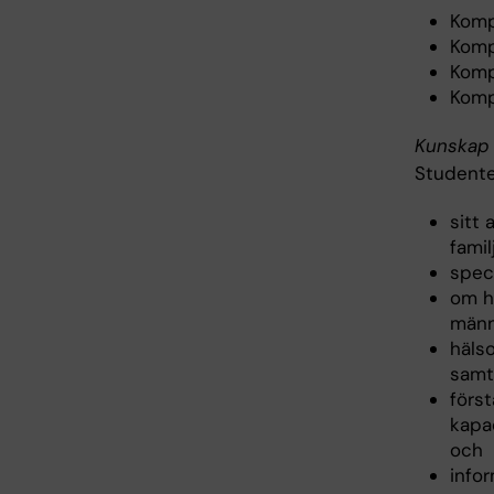
Komp
Komp
Komp
Komp
Kunskap 
Studente
sitt 
famil
spec
om hu
männ
häls
samt
förs
kapac
och
info