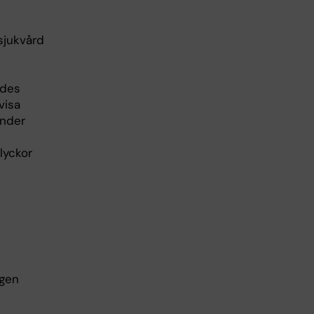
sjukvård
ades
visa
under
lyckor
ngen