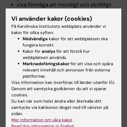
visa förmåga att muntligt och skriftligt
klart redogöra för och diskutera sina
Vi använder kakor (cookies)
slutsatser och den kunskap och de
argument som ligger till grund för dessa i
På Karolinska Institutets webbplats använder vi
kakor för olika syften:
dialog med olika grupper
Nödvändiga
kakor för att webbplatsen ska
visa sådan färdighet som fordras för att
fungera korrekt.
delta i forsknings- och utvecklingsarbete
Kakor för
analys
för att förstå hur
eller för att arbeta i annan kvalificerad
webbplatsen används.
verksamhet
Marknadsföringskakor
för att visa och spåra
relevant innehåll och annonser från externa
plattformar.
Värderingsförmåga och förhållningssätt
Viss information kan överföras till länder utanför EU.
För magisterexamen skall studenten:
Genom att samtycka godkänner du att vi sparar
cookies.
visa förmåga att inom huvudområdet för
Du kan när som helst ändra eller återkalla ditt
utbildningen göra bedömningar med
samtycke via kakikonen längst ned till vänster på
hänsyn till relevanta vetenskapliga,
sidan.
samhälleliga och etiska aspekter samt
Mer information om våra kakor
Read this information in English