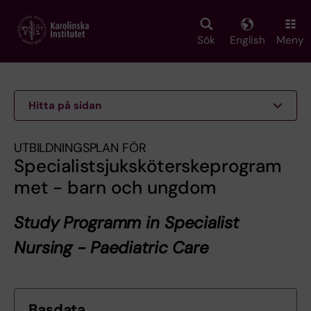
Skip
to
main
Sök
English
Meny
content
Hitta på sidan
UTBILDNINGSPLAN FÖR
Specialistsjuksköterskeprogram
met - barn och ungdom
Study Programm in Specialist
Nursing - Paediatric Care
Basdata