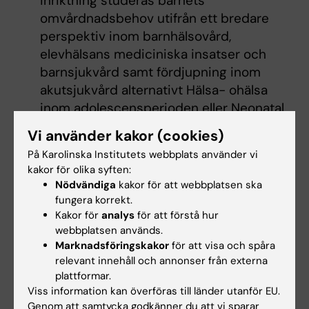
inriktning studeras barnets
omvårdnadsbehov utifrån ett bredare
perspektiv inom barnhälsovård,
elevhälsans mediciniska insatser och
barnsjukvård samt fördjupning inom
akutsjukvård alternativt Hälsa- ohälsa
inom adolescensperioden eller Neonatal
omvårdnad.
Vi använder kakor (cookies)
Inriktning Neonatal omvårdnad (Neonatal
På Karolinska Institutets webbplats använder vi
Nursing).
I denna inriktning studeras
kakor för olika syften:
barnets omvårdnadsbehov från
Nödvändiga
kakor för att webbplatsen ska
perspektivet neonatalvård. I detta ingår
fungera korrekt.
många olika områden inom
Kakor för
analys
för att förstå hur
webbplatsen används.
barnsjukvården, från akutsjukvård och
Marknadsföringskakor
för att visa och spåra
intensivvård till barnkirurgi, hemsjukvård,
relevant innehåll och annonser från externa
habilitering, krisreaktioner och
plattformar.
familjecentrerad vård.
Viss information kan överföras till länder utanför EU.
Genom att samtycka godkänner du att vi sparar