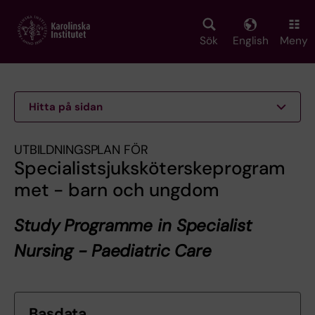
Skip
to
main
Sök
English
Meny
content
Hitta på sidan
UTBILDNINGSPLAN FÖR
Specialistsjuksköterskeprogram
met - barn och ungdom
Study Programme in Specialist
Nursing - Paediatric Care
Basdata