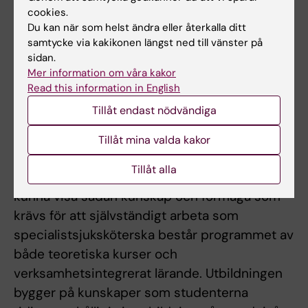
Innehåll och upplägg
cookies.
Du kan när som helst ändra eller återkalla ditt
Programmet omfattar totalt 60 högskolepoäng
samtycke via kakikonen längst ned till vänster på
(hp) varav kurser i huvudområdet omvårdnad
sidan.
utgör huvuddelen. Huvudområdet omvårdnad
Mer information om våra kakor
utgår från en humanistisk värdegrund och etik
Read this information in English
för vårdande och tar sin utgångspunkt i
Tillåt endast nödvändiga
människans upplevelser, reaktioner och behov
Tillåt mina valda kakor
i sin livssituation.
Tillåt alla
För att studenten efter utbildningen ska
kunna visa sådan kunskap och förmåga som
krävs för att självständigt arbeta som
specialistsjuksköterska består programmet av
både teoretiska kurser och
verksamhetsintegrerat lärande. Utbildningen
bygger på kunskaper som studenterna