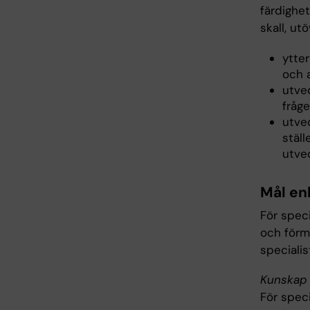
färdighet
skall, ut
ytter
och 
utve
fråge
utve
ställ
utve
Mål en
För spec
och förm
specialis
Kunskap 
För spec