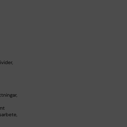
vider,
tningar,
amt
sarbete,