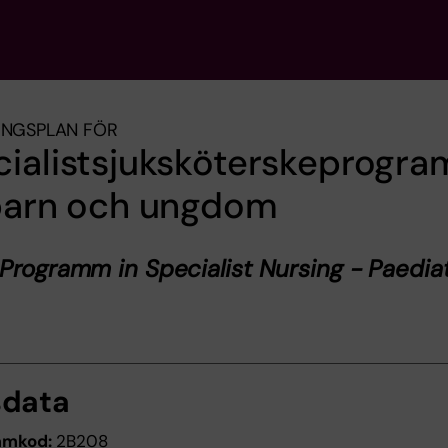
INGSPLAN FÖR
cialistsjuksköterskeprogr
 barn och ungdom
Programm in Specialist Nursing - Paediat
sdata
amkod:
2B208