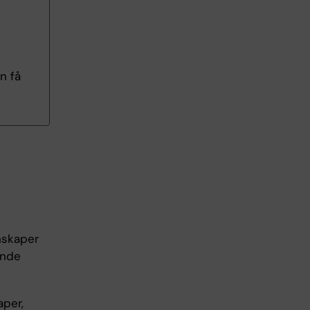
n få
nskaper
ande
aper,