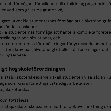
er och förmågor i förhållande till utbildning på grundniv
över vad som gäller på grundnivå,
ligare utveckla studenternas förmåga att självständigt i
använda kunskaper,
ckla studenternas förmåga att hantera komplexa företeel
ställningar och situationer, och
ckla studenternas förutsättningar för yrkesverksamhet 
er stora krav på självständighet eller för forsknings- och
cklingsarbete.
ligt högskoleförordningen
ialistsjuksköterskeexamen skall studenten visa sådan k
åga som krävs för att självständigt arbeta som
tsjuksköterska.
och förståelse
ialistsjuksköterskeexamen med respektive inriktning skal