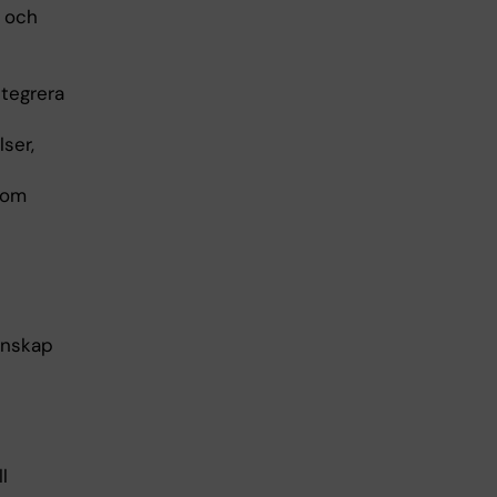
å och
ntegrera
ser,
som
unskap
l