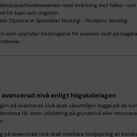
listsjuksköterskeexamen med inriktning mot hälso- och
ård för barn och ungdom
te Diploma in Specialist Nursing - Pediatric Nursing
t som uppfyller fordringarna för examen skall på begära
nsbevis.
r avancerad nivå enligt högskolelagen
ngen på avancerad nivå skall väsentligen bygga på de ku
enterna får inom utbildning på grundnivå eller motsvar
r.
ng på avancerad nivå skall innebära fördjupning av kunsk