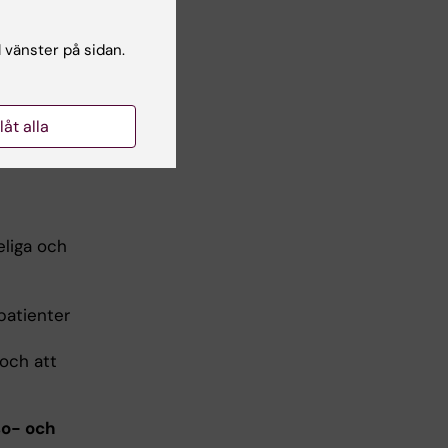
kede, och
l vänster på sidan.
llåt alla
l
eliga och
 patienter
 och att
so- och