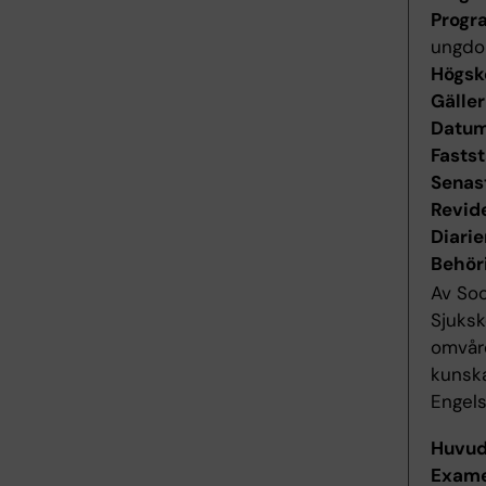
Progr
ungd
Högsk
Gäller
Datum 
Fastst
Senas
Revid
Diari
Behör
Av Soc
Sjuks
omvår
kunsk
Engels
Huvu
Exame