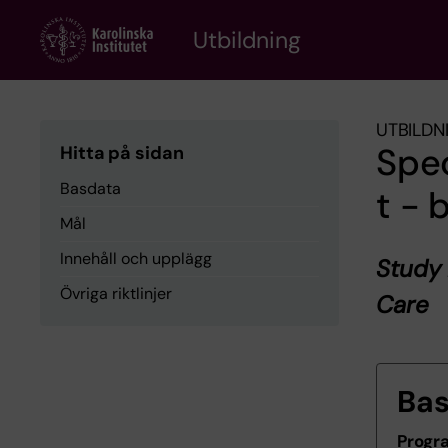
Skip
to
Utbildning
main
content
UTBILDN
Spe
Hitta på sidan
Basdata
t -
Mål
Innehåll och upplägg
Study 
Övriga riktlinjer
Care
Ba
Progr