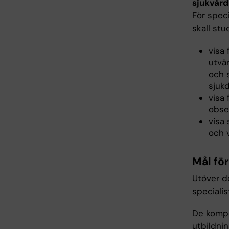
sjukvård
För spec
skall st
visa
utvä
och 
sjuk
visa
obse
visa
och 
Mål fö
Utöver de
speciali
De kompe
utbildni