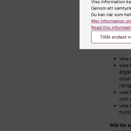
Viss information kan
visa
Genom att samtycka
under
Du kan när som hels
visa
Mer information om
Read this informati
Värderin
Tillåt endast 
För spec
student
visa
visa
åtgä
etis
rätti
visa 
och 
visa 
fort
Mål för 