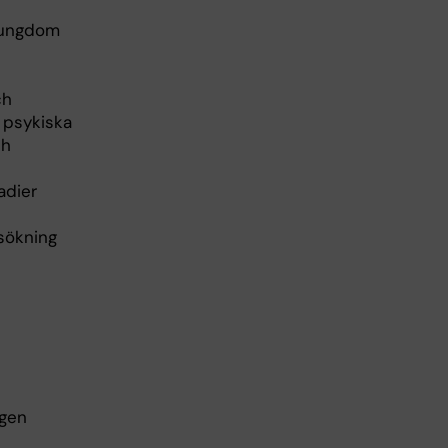
h ungdom
ch
 psykiska
ch
adier
sökning
ngen