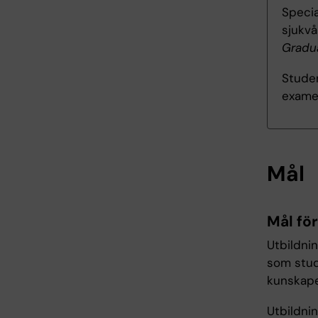
Specia
sjukv
Gradua
Studen
exame
Mål
Mål fö
Utbildni
som stud
kunskape
Utbildni