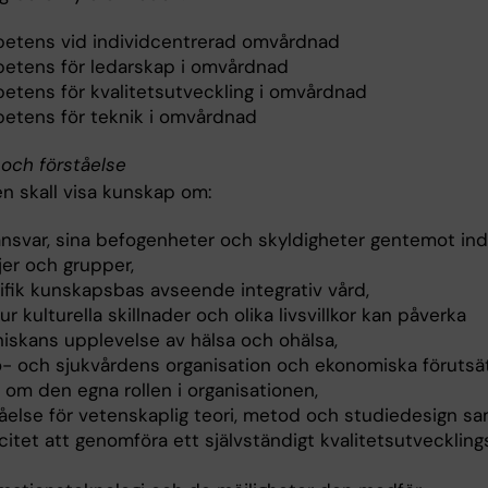
etens vid individcentrerad omvårdnad
etens för ledarskap i omvårdnad
etens för kvalitetsutveckling i omvårdnad
etens för teknik i omvårdnad
och förståelse
n skall visa kunskap om:
ansvar, sina befogenheter och skyldigheter gentemot indi
jer och grupper,
ifik kunskapsbas avseende integrativ vård,
r kulturella skillnader och olika livsvillkor kan påverka
iskans upplevelse av hälsa och ohälsa,
o- och sjukvårdens organisation och ekonomiska förutsät
 om den egna rollen i organisationen,
tåelse för vetenskaplig teori, metod och studiedesign s
itet att genomföra ett självständigt kvalitetsutveckling