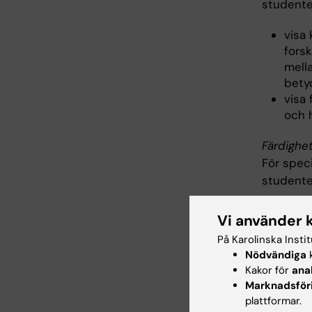
student
visa
fors
mell
bety
visa
och 
Färdighe
För spec
student
visa
Vi använder 
och 
På Karolinska Insti
visa
Nödvändiga
k
visa 
Kakor för
ana
häls
Marknadsför
visa
plattformar.
hante