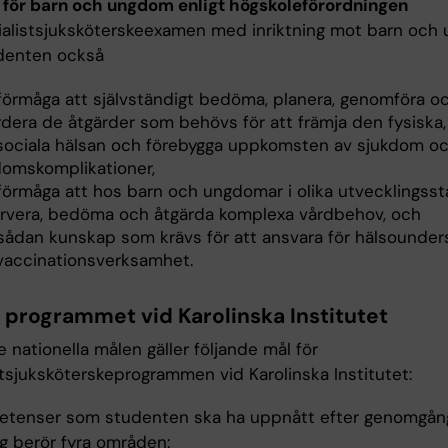
 för barn och ungdom enligt högskoleförordningen
ialistsjuksköterskeexamen med inriktning mot barn oc
udenten också
 förmåga att självständigt bedöma, planera, genomföra o
rdera de åtgärder som behövs för att främja den fysiska,
sociala hälsan och förebygga uppkomsten av sjukdom o
domskomplikationer,
 förmåga att hos barn och ungdomar i olika utvecklingsst
rvera, bedöma och åtgärda komplexa vårdbehov, och
 sådan kunskap som krävs för att ansvara för hälsounder
vaccinationsverksamhet.
r programmet vid Karolinska Institutet
 nationella målen gäller följande mål för
stsjuksköterskeprogrammen vid Karolinska Institutet:
tenser som studenten ska ha uppnått efter genomgå
ng berör fyra områden: