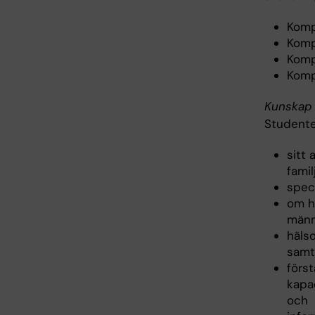
Komp
Komp
Komp
Komp
Kunskap 
Studente
sitt 
famil
spec
om hu
männ
häls
samt
förs
kapac
och