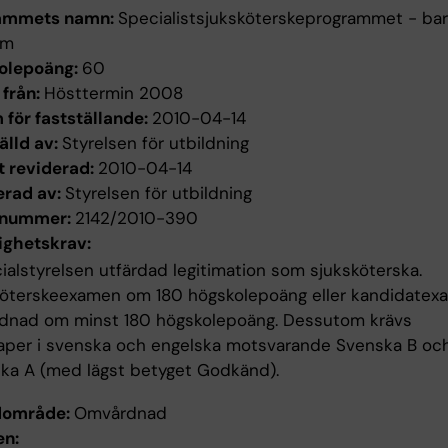
ammets namn:
Specialistsjuksköterskeprogrammet - ba
om
olepoäng:
60
 från:
Hösttermin 2008
för fastställande:
2010-04-14
älld av:
Styrelsen för utbildning
t reviderad:
2010-04-14
erad av:
Styrelsen för utbildning
enummer:
2142/2010-390
ighetskrav:
ialstyrelsen utfärdad legitimation som sjuksköterska.
köterskeexamen om 180 högskolepoäng eller kandidatex
dnad om minst 180 högskolepoäng. Dessutom krävs
aper i svenska och engelska motsvarande Svenska B oc
ka A (med lägst betyget Godkänd).
dområde:
Omvårdnad
n: