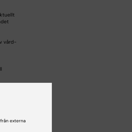
ktuellt
ndet
v vård-
l
d patient
adsplan,
 från externa
och