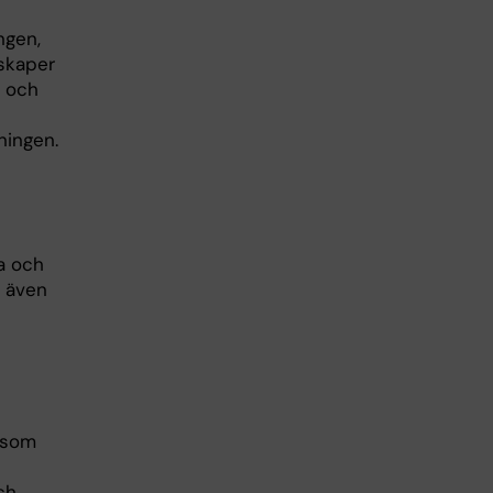
ngen,
skaper
- och
ningen.
a och
r även
 som
ch