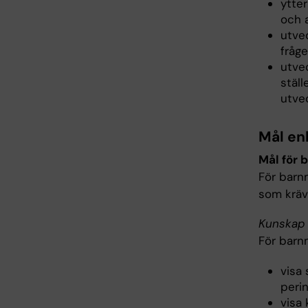
ytter
och 
utve
fråge
utve
ställ
utve
Mål en
Mål för 
För barn
som kräv
Kunskap 
För barn
visa
perin
visa