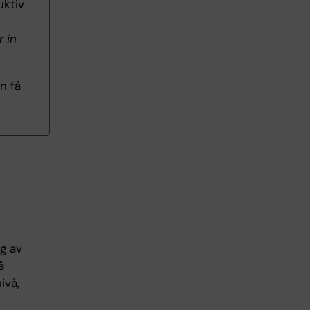
ktiv
 in
n få
g av
å
ivå,