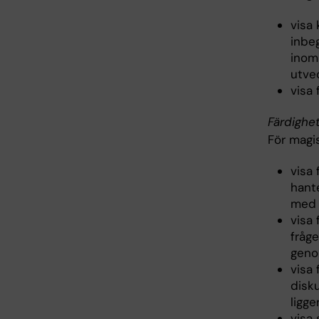
visa
inbe
inom 
utve
visa
Färdighe
För magi
visa
hante
med 
visa 
fråg
geno
visa 
disk
ligge
visa 