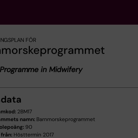
INGSPLAN FÖR
nmorskeprogrammet
 Programme in Midwifery
sdata
amkod:
2BM17
ammets namn:
Barnmorskeprogrammet
olepoäng:
90
 från:
Hösttermin 2017