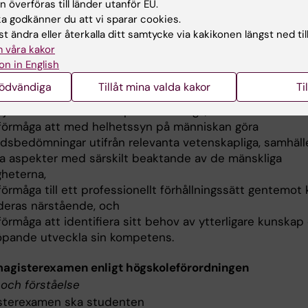
ledande, arbetsledande och konsultativa uppgifter, och
 överföras till länder utanför EU.
förmåga att initiera och genomföra kvalitets- och
 godkänner du att vi sparar cookies.
ättringsarbete samt att utvärdera behandlingsverksamhe
t ändra eller återkalla ditt samtycke via kakikonen längst ned til
 våra kakor
gsförmåga och förhållningssätt
on in English
morskeexamen skall studenten
nödvändiga
Tillåt mina valda kakor
Ti
 självkännedom och empatisk förmåga,
 förmåga att med helhetssyn på människan göra
rdsbedömningar utifrån relevanta vetenskapliga, samhäll
ka aspekter med särskilt beaktande av de mänskliga
gheterna,
förmåga till ett professionellt förhållningssätt gentemot 
deras närstående, och
förmåga att identifiera sitt behov av ytterligare kunskap
löpande utveckla sin kompetens.
magisterexamen enligt högskoleförordningen
och förståelse
sterexamen ska studenten