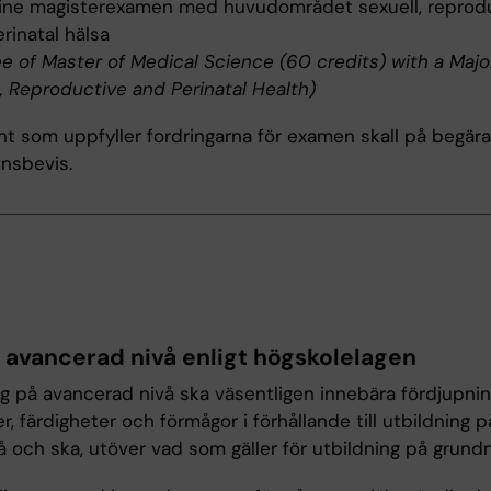
ine magisterexamen med huvudområdet sexuell, reprodu
rinatal hälsa
e of Master of Medical Science (60 credits) with a Major
, Reproductive and Perinatal Health)
t som uppfyller fordringarna för examen skall på begära
nsbevis.
r avancerad nivå enligt högskolelagen
ng på avancerad nivå ska väsentligen innebära fördjupnin
, färdigheter och förmågor i förhållande till utbildning p
 och ska, utöver vad som gäller för utbildning på grundn