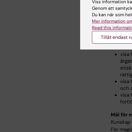
hand
Viss information kan
visa 
Genom att samtycka
förb
Du kan när som hels
Mer information om
Värderin
Read this informati
För barn
Tillåt endast 
visa
visa
åtgä
etis
rätti
visa 
och 
visa 
fort
Mål för 
Kunskap 
För magi