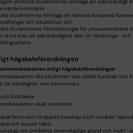
ligare utveckla studenternas förmåga att självständigt i
använda kunskaper,
ckla studenternas förmåga att hantera komplexa företeel
ställningar och situationer, och
ckla studenternas förutsättningar för yrkesverksamhet 
er stora krav på självständighet eller för forsknings- och
cklingsarbete.
ligt högskoleförordningen
barnmorskeexamen enligt högskoleförordningen
morskeexamen ska studenten visa sådan kunskap och f
s för behörighet som barnmorska.
och förståelse
morskeexamen skall studenten
 såväl bred som fördjupad kunskap inom området reprodu
atal och sexuell hälsa,
 kunskap om områdets vetenskapliga grund och insikt i a