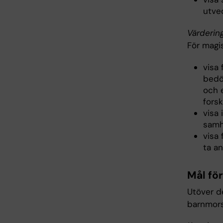
utvec
Värderin
För magi
visa
bedö
och 
fors
visa 
samh
visa 
ta an
Mål fö
Utöver d
barnmors