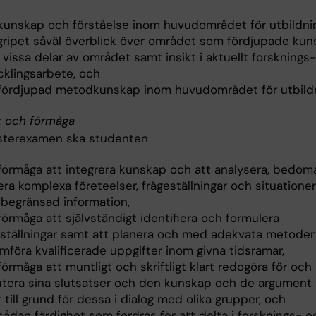
 kunskap och förståelse inom huvudområdet för utbildni
gripet såväl överblick över området som fördjupade kun
vissa delar av området samt insikt i aktuellt forsknings
cklingsarbete, och
 fördjupad metodkunskap inom huvudområdet för utbild
t och förmåga
sterexamen ska studenten
 förmåga att integrera kunskap och att analysera, bedöm
ra komplexa företeelser, frågeställningar och situatione
begränsad information,
förmåga att självständigt identifiera och formulera
eställningar samt att planera och med adekvata metoder
mföra kvalificerade uppgifter inom givna tidsramar,
förmåga att muntligt och skriftligt klart redogöra för och
utera sina slutsatser och den kunskap och de argument
r till grund för dessa i dialog med olika grupper, och
sådan färdighet som fordras för att delta i forsknings- o