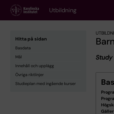
Skip
to
Utbildning
main
content
UTBILDN
Bar
Hitta på sidan
Basdata
Study
Mål
Innehåll och upplägg
Övriga riktlinjer
Ba
Studieplan med ingående kurser
Progr
Progr
Högsk
Gäller