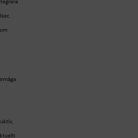
ntegrera
ser,
som
örmåga
ktiv,
ktuellt