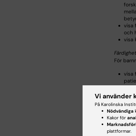
fors
mell
bety
visa
och 
visa 
Färdighe
För bar
visa
pati
utifr
visa 
Vi använder 
före
På Karolinska Insti
visa
Nödvändiga
k
hante
Kakor för
ana
fråge
Marknadsför
visa
plattformar.