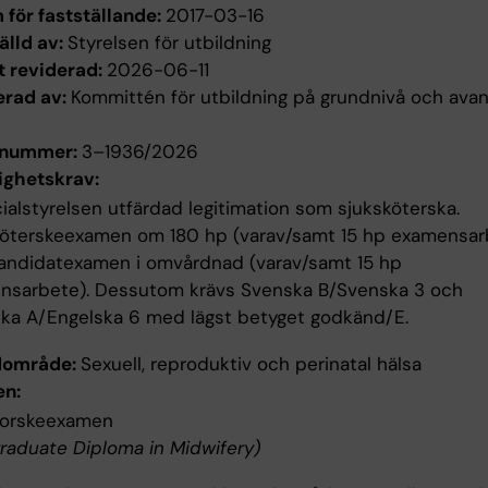
för fastställande:
2017-03-16
älld av:
Styrelsen för utbildning
t reviderad:
2026-06-11
erad av:
Kommittén för utbildning på grundnivå och ava
enummer:
3–1936/2026
ighetskrav:
ialstyrelsen utfärdad legitimation som sjuksköterska.
köterskeexamen om 180 hp (varav/samt 15 hp examensar
kandidatexamen i omvårdnad (varav/samt 15 hp
nsarbete). Dessutom krävs Svenska B/Svenska 3 och
ska A/Engelska 6 med lägst betyget godkänd/E.
dområde:
Sexuell, reproduktiv och perinatal hälsa
n:
orskeexamen
raduate Diploma in Midwifery)