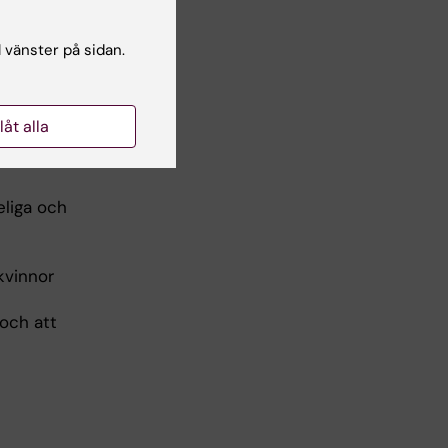
t.
l vänster på sidan.
llåt alla
eliga och
kvinnor
 och att