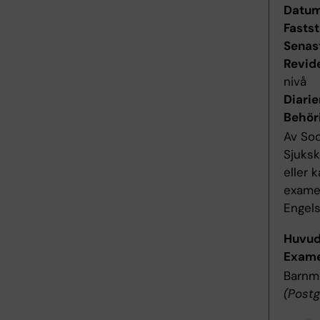
Datum 
Fastst
Senas
Revid
nivå
Diari
Behör
Av Soc
Sjuks
eller 
exame
Engel
Huvu
Exame
Barnm
(Postg