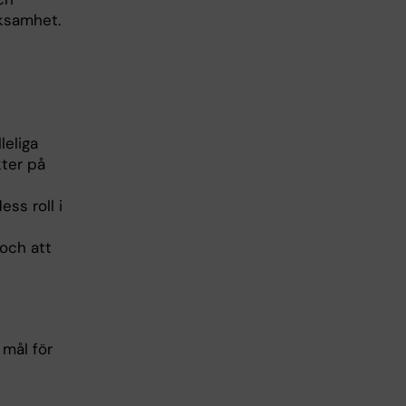
rksamhet.
leliga
ter på
ss roll i
 och att
 mål för