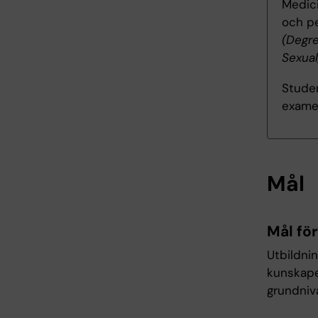
Medic
och pe
(Degre
Sexual
Studen
exame
Mål
Mål fö
Utbildni
kunskaper
grundnivå