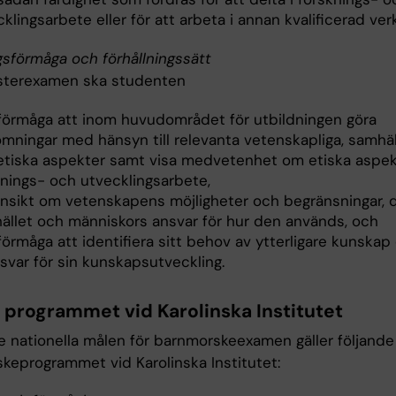
klingsarbete eller för att arbeta i annan kvalificerad ve
gsförmåga och förhållningssätt
sterexamen ska studenten
 förmåga att inom huvudområdet för utbildningen göra
mningar med hänsyn till relevanta vetenskapliga, samhäl
etiska aspekter samt visa medvetenhet om etiska aspek
knings- och utvecklingsarbete,
insikt om vetenskapens möjligheter och begränsningar, de
ället och människors ansvar för hur den används, och
förmåga att identifiera sitt behov av ytterligare kunskap
svar för sin kunskapsutveckling.
r programmet vid Karolinska Institutet
e nationella målen för barnmorskeexamen gäller följande
keprogrammet vid Karolinska Institutet: