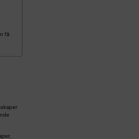
n få
nskaper
ande
aper,