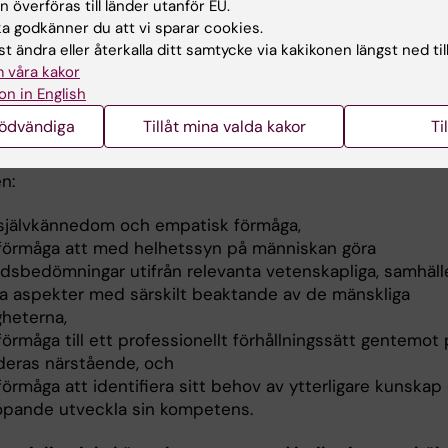
 överföras till länder utanför EU.
ra komplexa frågeställningar och situationer,
 godkänner du att vi sparar cookies.
 förmåga att medverka vid och självständigt utföra
t ändra eller återkalla ditt samtycke via kakikonen längst ned til
sökningar och behandlingar inklusive vård i livets sluts
 våra kakor
 vårdpedagogisk förmåga.
on in English
nödvändiga
Tillåt mina valda kakor
Ti
gsförmåga och förhållningssätt
ialistsjuksköterskeexamen med respektive inriktning skal
n:
 självkännedom och empatisk förmåga,
 förmåga att med helhetssyn på människan göra
rdsbedömningar utifrån relevanta vetenskapliga, samhäll
ka aspekter med särskilt beaktande av de mänskliga
gheterna,
förmåga till ett professionellt förhållningssätt gentemot
deras närstående, och
förmåga att identifiera sitt behov av ytterligare kunskap
löpande utveckla sin kompetens.