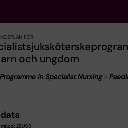
INGSPLAN FÖR
cialistsjuksköterskeprogr
 barn och ungdom
Programme in Specialist Nursing - Paedi
sdata
amkod:
2BU08