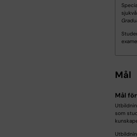
Specia
sjukv
Gradua
Studen
exame
Mål
Mål fö
Utbildni
som stud
kunskape
Utbildni