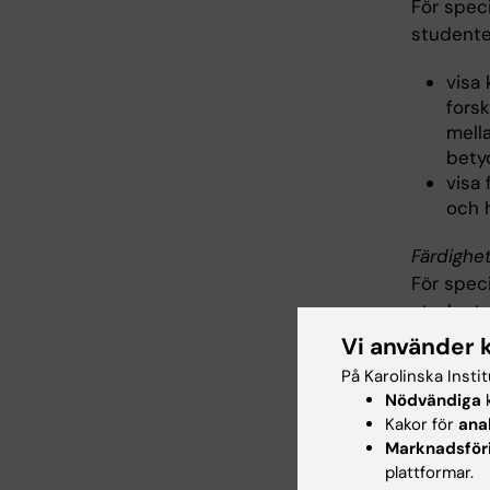
För spec
studente
visa
fors
mell
bety
visa
och 
Färdighe
För spec
studente
Vi använder 
visa
På Karolinska Insti
och 
Nödvändiga
k
visa
Kakor för
ana
visa 
Marknadsför
häls
plattformar.
visa