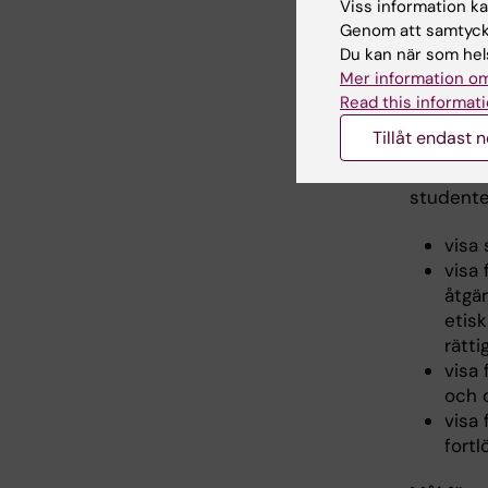
Viss information kan
hante
Genom att samtycka
visa
Du kan när som hels
under
Mer information om
visa
Read this informati
Tillåt endast 
Värderin
För spec
studente
visa
visa
åtgä
etis
rätti
visa 
och 
visa 
fort