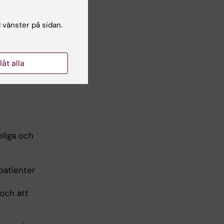
l vänster på sidan.
kede, och
llåt alla
l
eliga och
 patienter
 och att