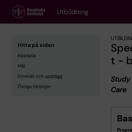
Skip
to
Utbildning
main
content
UTBILDN
Spe
Hitta på sidan
Basdata
t -
Mål
Innehåll och upplägg
Study 
Övriga riktlinjer
Care
Ba
Progr