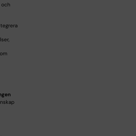
å och
ntegrera
ser,
som
ingen
unskap