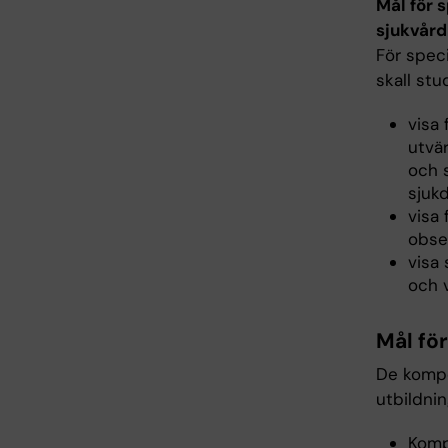
Mål för 
sjukvård
För spec
skall st
visa
utvä
och 
sjuk
visa
obse
visa
och 
Mål fö
De kompe
utbildni
Komp