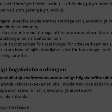
er och förmågor i förhållande till utbildning på grundniv
över vad som gäller på grundnivå:
ligare utveckla studenternas förmåga att självständigt i
använda kunskaper,
ckla studenternas förmåga att hantera komplexa företeel
ställningar och situationer, och
ckla studenternas förutsättningar för yrkesverksamhet 
er stora krav på självständighet eller för forsknings- och
cklingsarbete.
ligt högskoleförordningen
specialistsjuksköterskeexamen enligt högskoleförordn
ialistsjuksköterskeexamen skall studenten visa sådan k
åga som krävs för att självständigt arbeta som
tsjuksköterska.
och förståelse