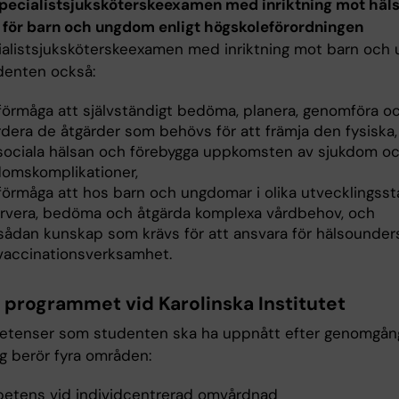
specialistsjuksköterskeexamen med inriktning mot häl
 för barn och ungdom enligt högskoleförordningen
ialistsjuksköterskeexamen med inriktning mot barn oc
udenten också:
 förmåga att självständigt bedöma, planera, genomföra o
rdera de åtgärder som behövs för att främja den fysiska,
sociala hälsan och förebygga uppkomsten av sjukdom o
domskomplikationer,
 förmåga att hos barn och ungdomar i olika utvecklingsst
rvera, bedöma och åtgärda komplexa vårdbehov, och
 sådan kunskap som krävs för att ansvara för hälsounder
vaccinationsverksamhet.
r programmet vid Karolinska Institutet
tenser som studenten ska ha uppnått efter genomgå
ng berör fyra områden:
etens vid individcentrerad omvårdnad