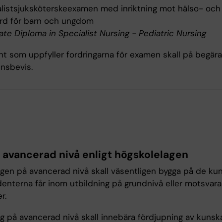
listsjuksköterskeexamen med inriktning mot hälso- och
ård för barn och ungdom
te Diploma in Specialist Nursing - Pediatric Nursing
t som uppfyller fordringarna för examen skall på begära
nsbevis.
r avancerad nivå enligt högskolelagen
ngen på avancerad nivå skall väsentligen bygga på de ku
enterna får inom utbildning på grundnivå eller motsvar
r.
ng på avancerad nivå skall innebära fördjupning av kunsk