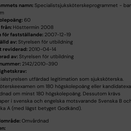
ammets namn:
Specialistsjuksköterskeprogrammet - ba
om
olepoäng:
60
 från:
Hösttermin 2008
för fastställande:
2007-12-19
älld av:
Styrelsen för utbildning
t reviderad:
2010-04-14
erad av:
Styrelsen för utbildning
enummer:
2142/2010-390
ighetskrav:
ialstyrelsen utfärdad legitimation som sjuksköterska.
köterskeexamen om 180 högskolepoäng eller kandidatex
dnad om minst 180 högskolepoäng. Dessutom krävs
aper i svenska och engelska motsvarande Svenska B oc
ka A (med lägst betyget Godkänd).
dområde:
Omvårdnad
n: