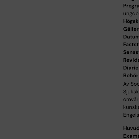
Progr
ungd
Högsk
Gäller
Datum 
Fastst
Senas
Revid
Diari
Behör
Av Soc
Sjuks
omvår
kunsk
Engels
Huvu
Exame