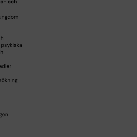
so- och
h ungdom
ch
 psykiska
ch
adier
sökning
ngen