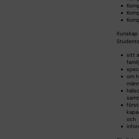
Komp
Komp
Komp
Kunskap 
Studente
sitt 
famil
spec
om hu
männ
häls
samt
förs
kapac
och
info