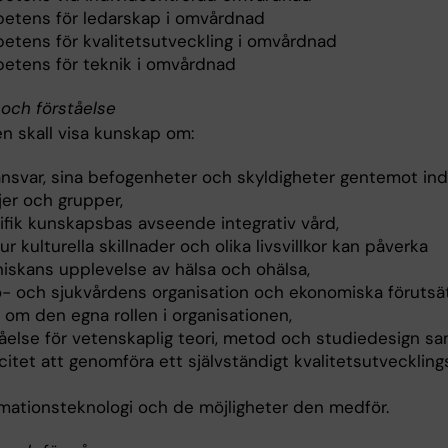
etens för ledarskap i omvårdnad
etens för kvalitetsutveckling i omvårdnad
etens för teknik i omvårdnad
och förståelse
n skall visa kunskap om:
ansvar, sina befogenheter och skyldigheter gentemot indi
jer och grupper,
ifik kunskapsbas avseende integrativ vård,
r kulturella skillnader och olika livsvillkor kan påverka
iskans upplevelse av hälsa och ohälsa,
o- och sjukvårdens organisation och ekonomiska förutsät
 om den egna rollen i organisationen,
tåelse för vetenskaplig teori, metod och studiedesign s
itet att genomföra ett självständigt kvalitetsutveckling
rmationsteknologi och de möjligheter den medför.