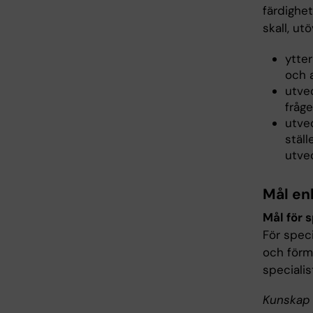
färdighet
skall, ut
ytter
och 
utve
fråge
utve
ställ
utve
Mål en
Mål för 
För spec
och förm
specialis
Kunskap 