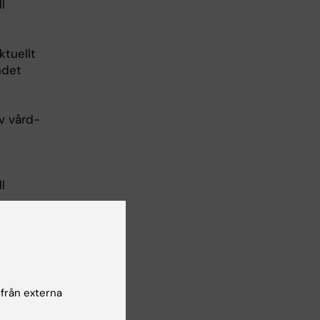
l
ktuellt
ndet
v vård-
l
d patient
adsplan,
 från externa
och