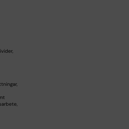
vider,
tningar,
amt
sarbete,