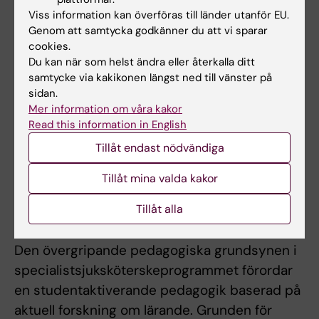
arbete i en mångkulturell och
Viss information kan överföras till länder utanför EU.
internationell miljö,
Genom att samtycka godkänner du att vi sparar
visa förmåga till ett kritiskt
cookies.
Du kan när som helst ändra eller återkalla ditt
förhållningssätt och på
samtycke via kakikonen längst ned till vänster på
handlingsberedskap i det framtida
sidan.
yrkesutövandet
Mer information om våra kakor
visa förmåga att leda och utveckla
Read this information in English
omvårdnaden inom specialistområdet
Tillåt endast nödvändiga
samt aktivt medverka i interprofessionellt
samarbete.
Tillåt mina valda kakor
Tillåt alla
Innehåll och upplägg
Den övergripande pedagogiska grundsynen i
specialistsjuksköterskeprogrammet förordar
en studentaktiverande pedagogik baserad på
aktuell forskning om lärande. Grunden för