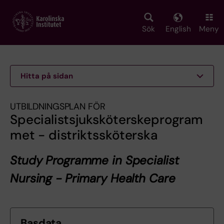
Skip
to
main
Sök
English
Meny
content
Hitta på sidan
UTBILDNINGSPLAN FÖR
Specialistsjuksköterskeprogram
met - distriktssköterska
Study Programme in Specialist
Nursing - Primary Health Care
Basdata