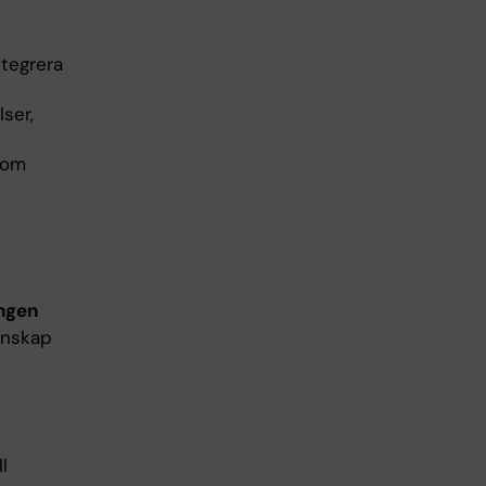
ntegrera
ser,
som
ingen
unskap
l