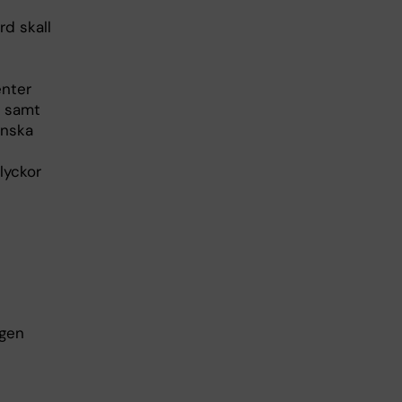
rd skall
enter
d samt
inska
lyckor
ngen