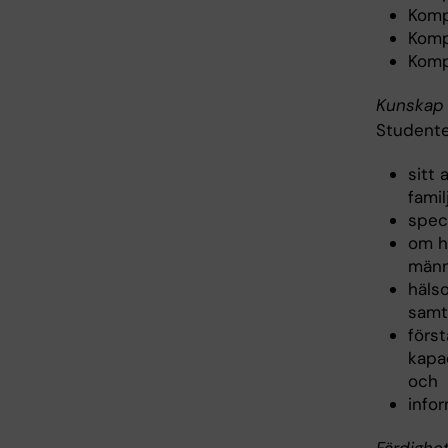
Komp
Komp
Komp
Kunskap 
Studente
sitt 
famil
spec
om hu
männ
häls
samt
förs
kapac
och
info