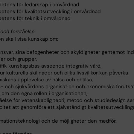
etens för ledarskap i omvårdnad
etens för kvalitetsutveckling i omvårdnad
etens för teknik i omvårdnad
och förståelse
n skall visa kunskap om:
ansvar, sina befogenheter och skyldigheter gentemot indi
jer och grupper,
ifik kunskapsbas avseende integrativ vård,
r kulturella skillnader och olika livsvillkor kan påverka
iskans upplevelse av hälsa och ohälsa,
o- och sjukvårdens organisation och ekonomiska förutsät
 om den egna rollen i organisationen,
tåelse för vetenskaplig teori, metod och studiedesign s
itet att genomföra ett självständigt kvalitetsutveckling
rmationsteknologi och de möjligheter den medför.