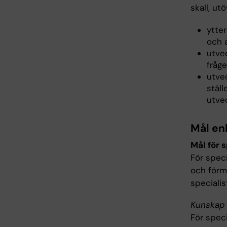
skall, ut
ytter
och 
utve
fråge
utve
ställ
utve
Mål en
Mål för 
För spec
och förm
specialis
Kunskap 
För spec