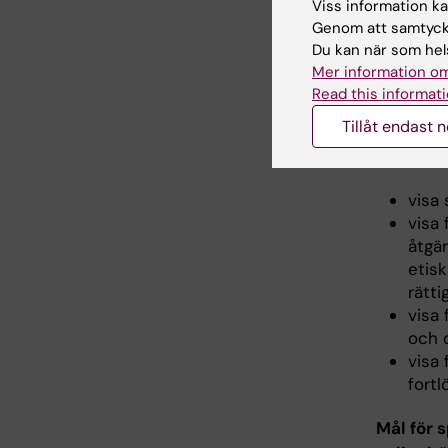
Viss information kan
visa
Genom att samtycka
under
Du kan när som hels
visa
Mer information om
Read this informati
Värderin
Tillåt endast 
För spec
studente
visa
visa
åtgä
etis
rätti
visa 
och 
visa 
fort
Mål för 