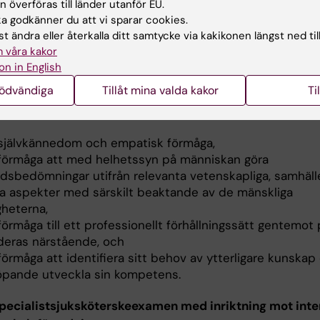
 överföras till länder utanför EU.
 förmåga att medverka vid och självständigt utföra
 godkänner du att vi sparar cookies.
sökningar och behandlingar inklusive vård i livets sluts
t ändra eller återkalla ditt samtycke via kakikonen längst ned til
 vårdpedagogisk förmåga.
 våra kakor
on in English
gsförmåga och förhållningssätt
nödvändiga
Tillåt mina valda kakor
Ti
ialistsjuksköterskeexamen med respektive inriktning skal
n:
 självkännedom och empatisk förmåga,
 förmåga att med helhetssyn på människan göra
rdsbedömningar utifrån relevanta vetenskapliga, samhäll
ka aspekter med särskilt beaktande av de mänskliga
gheterna,
förmåga till ett professionellt förhållningssätt gentemot
deras närstående, och
förmåga att identifiera sitt behov av ytterligare kunskap
löpande utveckla sin kompetens.
specialistsjuksköterskeexamen med inriktning mot int