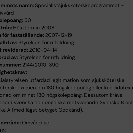
ammets namn:
Specialistsjuksköterskeprogrammet -
ivvård
olepoäng:
60
 från:
Hösttermin 2008
för fastställande:
2007-12-19
älld av:
Styrelsen för utbildning
t reviderad:
2010-04-14
erad av:
Styrelsen för utbildning
enummer:
2144/2010-390
ighetskrav:
ialstyrelsen utfärdad legitimation som sjuksköterska.
köterskeexamen om 180 högskolepoäng eller kandidatex
dnad om minst 180 högskolepoäng. Dessutom krävs
aper i svenska och engelska motsvarande Svenska B oc
ka A (med lägst betyget Godkänd).
dområde:
Omvårdnad
n: