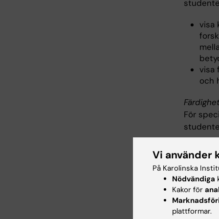
studente
visa
fors
mell
bety
visa
och 
Färdighe
För spec
studente
visa
Vi använder 
och 
På Karolinska Insti
visa
Nödvändiga
k
visa 
Kakor för
ana
häls
Marknadsför
visa
plattformar.
hante