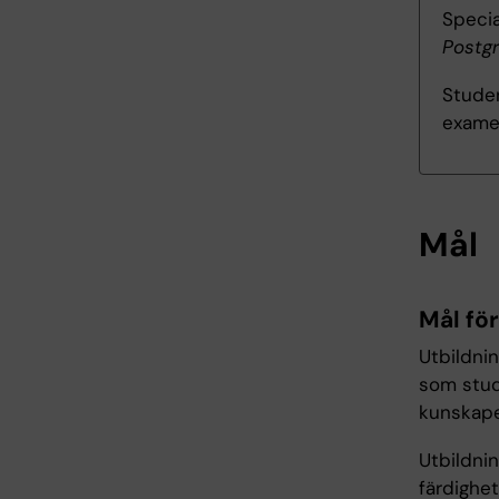
Specia
Postgr
Studen
exame
Mål
Mål fö
Utbildni
som stud
kunskape
Utbildni
färdighet