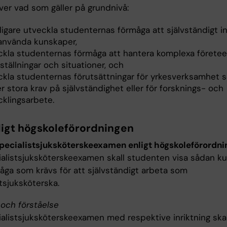
över vad som gäller på grundnivå:
ligare utveckla studenternas förmåga att självständigt i
använda kunskaper,
ckla studenternas förmåga att hantera komplexa företeel
ställningar och situationer, och
ckla studenternas förutsättningar för yrkesverksamhet 
er stora krav på självständighet eller för forsknings- och
cklingsarbete.
ligt högskoleförordningen
specialistsjuksköterskeexamen enligt högskoleförordn
ialistsjuksköterskeexamen skall studenten visa sådan k
åga som krävs för att självständigt arbeta som
tsjuksköterska.
och förståelse
ialistsjuksköterskeexamen med respektive inriktning skal