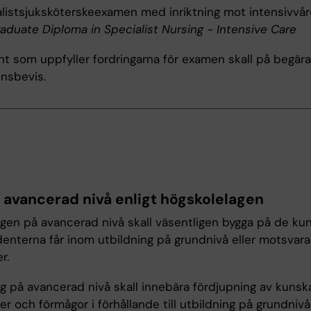
listsjuksköterskeexamen med inriktning mot intensivvå
aduate Diploma in Specialist Nursing - Intensive Care
t som uppfyller fordringarna för examen skall på begära
nsbevis.
r avancerad nivå enligt högskolelagen
ngen på avancerad nivå skall väsentligen bygga på de ku
enterna får inom utbildning på grundnivå eller motsvar
r.
ng på avancerad nivå skall innebära fördjupning av kunsk
er och förmågor i förhållande till utbildning på grundniv