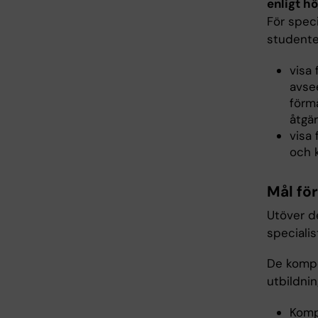
enligt h
För spec
studente
visa
avse
förmå
åtgär
visa 
och k
Mål fö
Utöver de
speciali
De kompe
utbildni
Komp