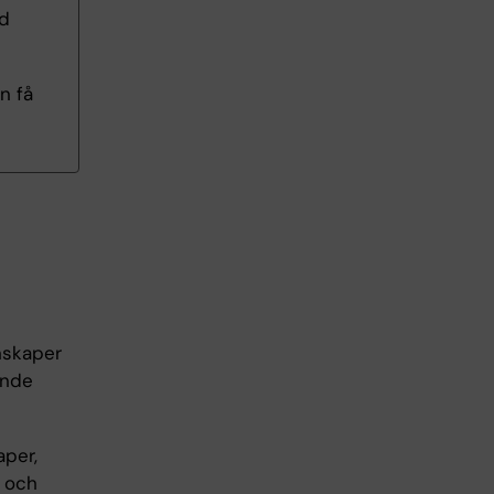
rd
n få
nskaper
ande
aper,
å och