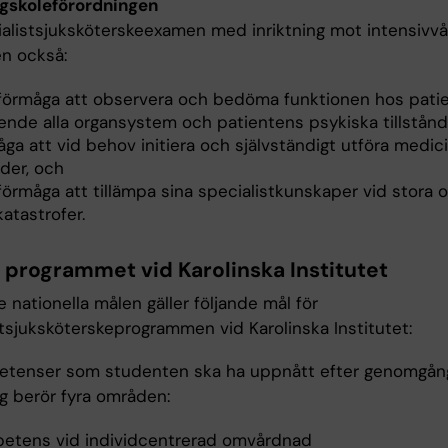
ögskoleförordningen
ialistsjuksköterskeexamen med inriktning mot intensivvå
n också:
 förmåga att observera och bedöma funktionen hos pati
ende alla organsystem och patientens psykiska tillstån
ga att vid behov initiera och självständigt utföra medic
der, och
förmåga att tillämpa sina specialistkunskaper vid stora o
atastrofer.
r programmet vid Karolinska Institutet
 nationella målen gäller följande mål för
stsjuksköterskeprogrammen vid Karolinska Institutet:
tenser som studenten ska ha uppnått efter genomgå
ng berör fyra områden:
etens vid individcentrerad omvårdnad