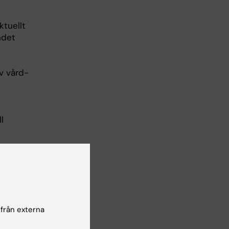
ktuellt
ndet
v vård-
l
d patient
adsplan,
 från externa
och