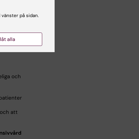
kede, och
l vänster på sidan.
llåt alla
l
eliga och
 patienter
 och att
ensivvård