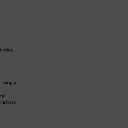
vider,
tningar,
amt
sarbete,