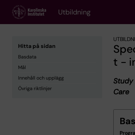
Skip
to
Utbildning
main
content
UTBILDN
Spe
Hitta på sidan
Basdata
t - 
Mål
Innehåll och upplägg
Study 
Övriga riktlinjer
Care
Ba
Progr