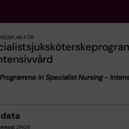
INGSPLAN FÖR
cialistsjuksköterskeprogr
intensivvård
Programme in Specialist Nursing - Inten
sdata
amkod:
2IN08