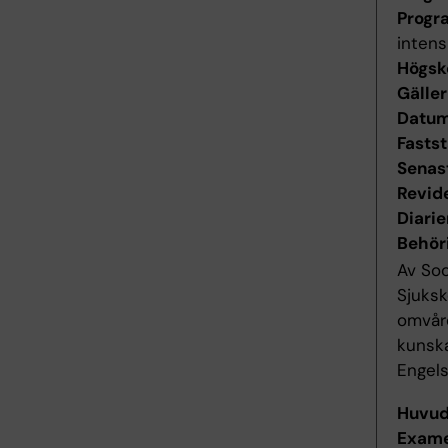
Progr
intens
Högsk
Gäller
Datum 
Fastst
Senas
Revid
Diari
Behör
Av Soc
Sjuks
omvår
kunsk
Engels
Huvu
Exame