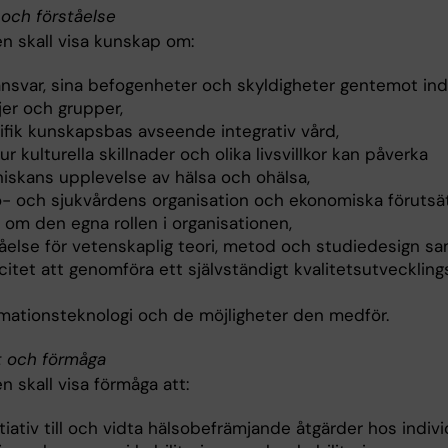
och förståelse
n skall visa kunskap om:
ansvar, sina befogenheter och skyldigheter gentemot indi
jer och grupper,
ifik kunskapsbas avseende integrativ vård,
r kulturella skillnader och olika livsvillkor kan påverka
iskans upplevelse av hälsa och ohälsa,
o- och sjukvårdens organisation och ekonomiska förutsät
 om den egna rollen i organisationen,
tåelse för vetenskaplig teori, metod och studiedesign s
itet att genomföra ett självständigt kvalitetsutveckling
rmationsteknologi och de möjligheter den medför.
t och förmåga
 skall visa förmåga att:
itiativ till och vidta hälsobefrämjande åtgärder hos indivi