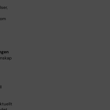
ser,
som
ingen
unskap
l
ktuellt
ndet