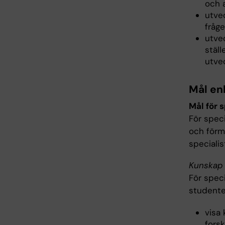
och 
utve
fråge
utve
ställ
utve
Mål en
Mål för 
För spec
och förm
specialis
Kunskap 
För spec
student
visa
fors