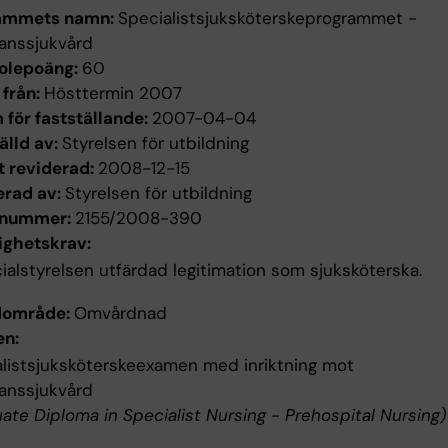
ammets namn:
Specialistsjuksköterskeprogrammet -
anssjukvård
olepoäng:
60
 från:
Hösttermin 2007
för fastställande:
2007-04-04
älld av:
Styrelsen för utbildning
t reviderad:
2008-12-15
erad av:
Styrelsen för utbildning
enummer:
2155/2008-390
ighetskrav:
ialstyrelsen utfärdad legitimation som sjuksköterska.
dområde:
Omvårdnad
n:
listsjuksköterskeexamen med inriktning mot
anssjukvård
ate Diploma in Specialist Nursing - Prehospital Nursing)