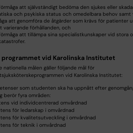
 förmåga att självständigt bedöma den sjukes eller skad
tiska och psykiska status och omedelbara behov samt 
åga att genomföra de åtgärder som krävs för patienter 
t varierande förhållanden, och
förmåga att tillämpa sina specialistkunskaper vid stora o
atastrofer.
r programmet vid Karolinska Institutet
 nationella målen gäller följande mål för
stsjuksköterskeprogrammen vid Karolinska Institutet:
tenser som studenten ska ha uppnått efter genomgå
ng berör fyra områden:
tens vid individcentrerad omvårdnad
tens för ledarskap i omvårdnad
tens för kvalitetsutveckling i omvårdnad
tens för teknik i omvårdnad