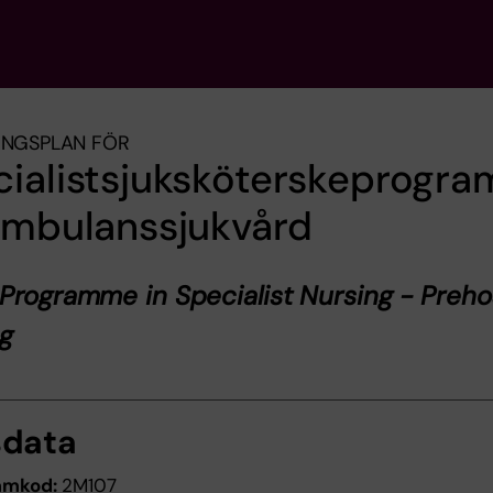
INGSPLAN FÖR
cialistsjuksköterskeprogr
ambulanssjukvård
Programme in Specialist Nursing - Preho
ng
sdata
amkod:
2M107