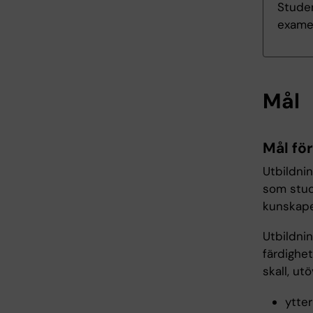
Studen
exame
Mål
Mål fö
Utbildni
som stud
kunskape
Utbildni
färdighet
skall, ut
ytter