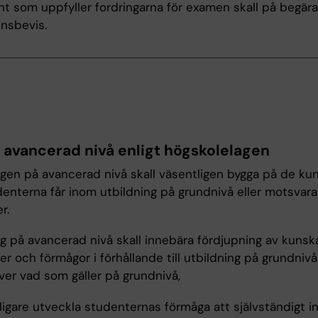
t som uppfyller fordringarna för examen skall på begära
nsbevis.
r avancerad nivå enligt högskolelagen
ngen på avancerad nivå skall väsentligen bygga på de ku
enterna får inom utbildning på grundnivå eller motsvar
r.
ng på avancerad nivå skall innebära fördjupning av kunsk
er och förmågor i förhållande till utbildning på grundniv
över vad som gäller på grundnivå,
ligare utveckla studenternas förmåga att självständigt i