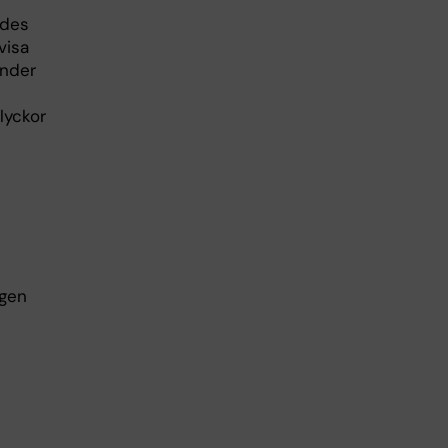
ades
visa
under
lyckor
ngen