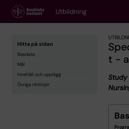
Skip
to
Utbildning
main
content
UTBILDN
Spe
Hitta på sidan
Basdata
t - 
Mål
Innehåll och upplägg
Study 
Övriga riktlinjer
Nursi
Ba
Progr