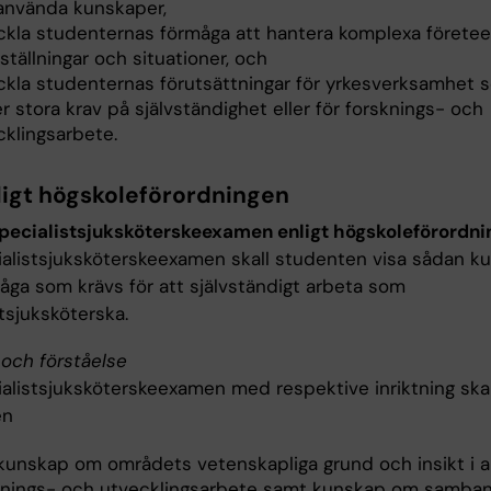
använda kunskaper,
ckla studenternas förmåga att hantera komplexa företeel
ställningar och situationer, och
ckla studenternas förutsättningar för yrkesverksamhet 
er stora krav på självständighet eller för forsknings- och
cklingsarbete.
ligt högskoleförordningen
specialistsjuksköterskeexamen enligt högskoleförordn
ialistsjuksköterskeexamen skall studenten visa sådan k
åga som krävs för att självständigt arbeta som
tsjuksköterska.
och förståelse
ialistsjuksköterskeexamen med respektive inriktning skal
en
 kunskap om områdets vetenskapliga grund och insikt i a
knings- och utvecklingsarbete samt kunskap om samba