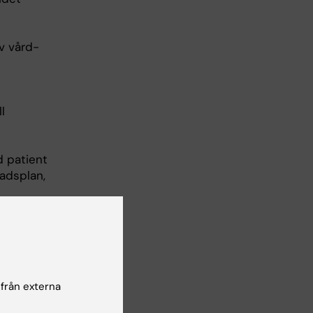
v vård-
l
d patient
adsplan,
och
 från externa
kede, och