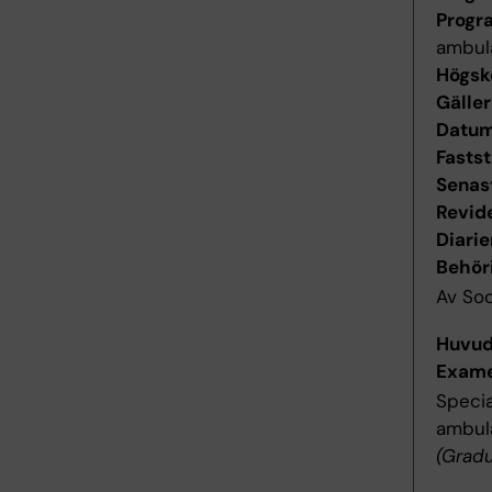
Progr
ambul
Högsk
Gäller
Datum 
Fastst
Senas
Revid
Diari
Behör
Av Soc
Huvu
Exame
Specia
ambul
(Gradu