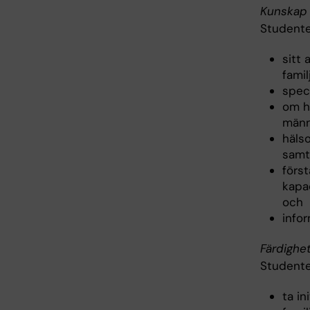
Kunskap 
Studente
sitt 
famil
spec
om hu
männ
häls
samt
förs
kapac
och
info
Färdighe
Studenten
ta in