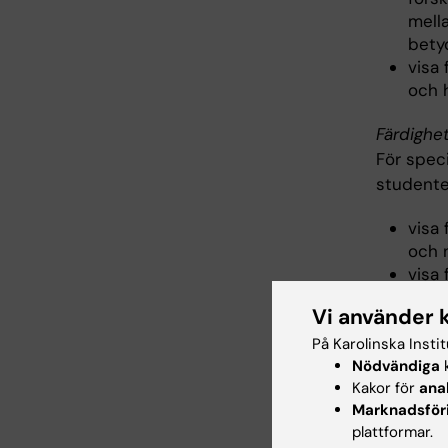
mell
bety
visa
och 
Färdighe
För spec
student
visa
och 
visa
visa 
Vi använder 
häls
visa
På Karolinska Insti
hante
Nödvändiga
k
Kakor för
ana
visa
Marknadsför
under
plattformar.
visa