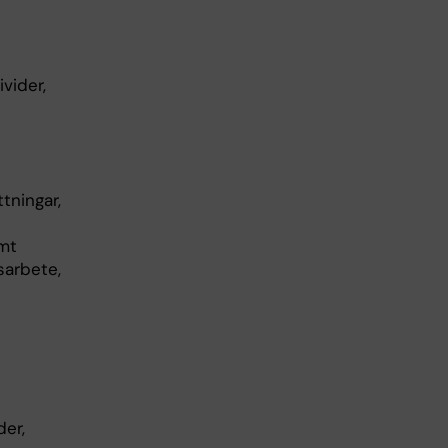
vider,
tningar,
amt
sarbete,
der,