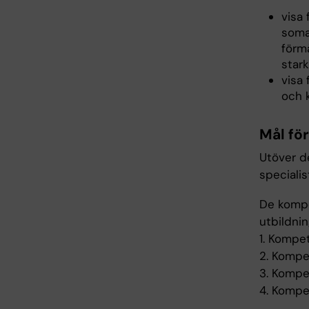
visa
soma
förm
stark
visa 
och k
Mål fö
Utöver de
speciali
De kompe
utbildni
1. Kompe
2. Kompe
3. Kompe
4. Kompe