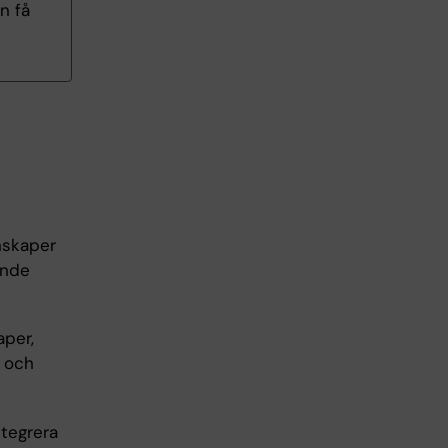
n få
nskaper
ande
aper,
å och
ntegrera