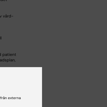
v vård-
l
d patient
adsplan,
och
 från externa
kede, och