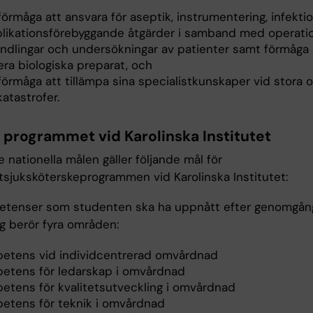
förmåga att ansvara för aseptik, instrumentering, infekt
likationsförebyggande åtgärder i samband med operatio
ndlingar och undersökningar av patienter samt förmåga 
era biologiska preparat, och
förmåga att tillämpa sina specialistkunskaper vid stora o
atastrofer.
r programmet vid Karolinska Institutet
 nationella målen gäller följande mål för
stsjuksköterskeprogrammen vid Karolinska Institutet:
tenser som studenten ska ha uppnått efter genomgå
ng berör fyra områden:
etens vid individcentrerad omvårdnad
etens för ledarskap i omvårdnad
etens för kvalitetsutveckling i omvårdnad
etens för teknik i omvårdnad