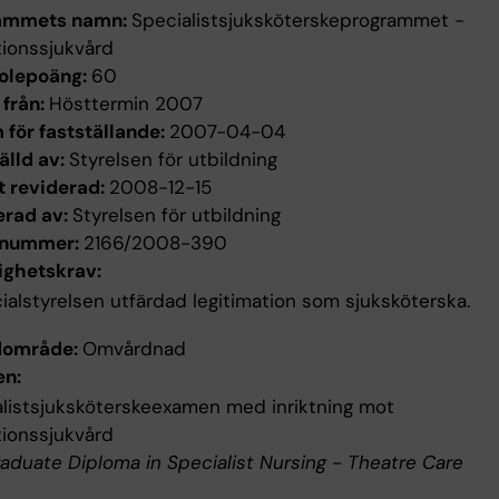
ammets namn:
Specialistsjuksköterskeprogrammet -
ionssjukvård
olepoäng:
60
 från:
Hösttermin 2007
för fastställande:
2007-04-04
älld av:
Styrelsen för utbildning
t reviderad:
2008-12-15
erad av:
Styrelsen för utbildning
enummer:
2166/2008-390
ighetskrav:
ialstyrelsen utfärdad legitimation som sjuksköterska.
dområde:
Omvårdnad
n:
listsjuksköterskeexamen med inriktning mot
ionssjukvård
aduate Diploma in Specialist Nursing - Theatre Care