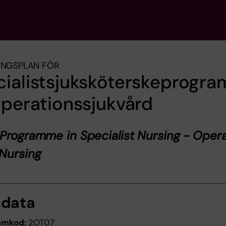
INGSPLAN FÖR
cialistsjuksköterskeprogr
operationssjukvård
Programme in Specialist Nursing - Opera
Nursing
sdata
amkod:
2OT07