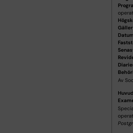
Progr
operat
Högsk
Gäller
Datum 
Fastst
Senas
Revid
Diari
Behör
Av Soc
Huvu
Exame
Specia
operat
Postgr