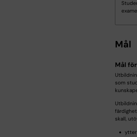
Studen
exame
Mål
Mål fö
Utbildni
som stud
kunskape
Utbildni
färdighet
skall, ut
ytter