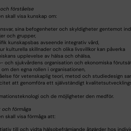
och förståelse
n skall visa kunskap om:
ansvar, sina befogenheter och skyldigheter gentemot indi
jer och grupper,
ifik kunskapsbas avseende integrativ vård,
r kulturella skillnader och olika livsvillkor kan påverka
iskans upplevelse av hälsa och ohälsa,
o- och sjukvårdens organisation och ekonomiska förutsät
 om den egna rollen i organisationen,
tåelse för vetenskaplig teori, metod och studiedesign s
itet att genomföra ett självständigt kvalitetsutveckling
rmationsteknologi och de möjligheter den medför.
t och förmåga
 skall visa förmåga att:
itiativ till och vidta hälsobefrämjande åtgärder hos indivi