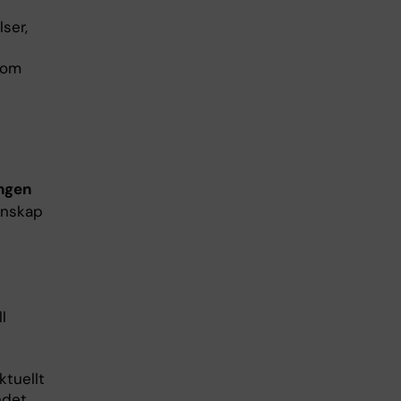
ser,
som
ingen
unskap
l
ktuellt
ndet