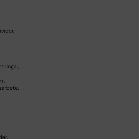
vider,
tningar,
amt
sarbete,
der,