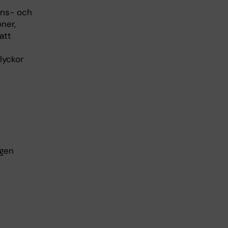
ions- och
ner,
att
lyckor
ngen