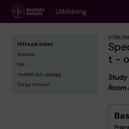
Skip
to
Utbildning
main
content
UTBILDN
Spe
Hitta på sidan
Basdata
t - 
Mål
Innehåll och upplägg
Study 
Övriga riktlinjer
Room 
Ba
Progr