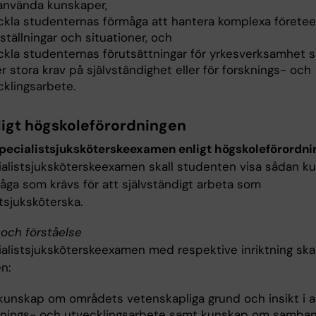
använda kunskaper,
ckla studenternas förmåga att hantera komplexa företeel
ställningar och situationer, och
ckla studenternas förutsättningar för yrkesverksamhet 
er stora krav på självständighet eller för forsknings- och
cklingsarbete.
ligt högskoleförordningen
specialistsjuksköterskeexamen enligt högskoleförordn
ialistsjuksköterskeexamen skall studenten visa sådan k
åga som krävs för att självständigt arbeta som
tsjuksköterska.
och förståelse
ialistsjuksköterskeexamen med respektive inriktning skal
n:
 kunskap om områdets vetenskapliga grund och insikt i a
knings- och utvecklingsarbete samt kunskap om samba