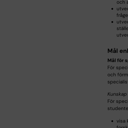
och 
utve
fråge
utve
ställ
utve
Mål en
Mål för 
För spec
och förm
specialis
Kunskap 
För spec
studente
visa
fors