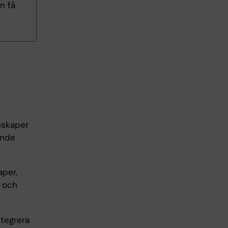
n få
nskaper
ande
aper,
å och
ntegrera