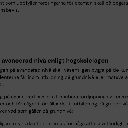
t som uppfyller fordringarna för examen skall på begära
nsbevis.
r avancerad nivå enligt högskolelagen
ngen på avancerad nivå skall väsentligen bygga på de ku
enterna får inom utbildning på grundnivå eller motsvar
r.
ng på avancerad nivå skall innebära fördjupning av kunsk
er och förmågor i förhållande till utbildning på grundniv
över vad som gäller på grundnivå:
ligare utveckla studenternas förmåga att självständigt i