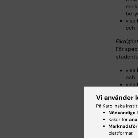
mell
bety
visa
och 
Färdighe
För spec
studente
visa
och 
visa
visa 
Vi använder 
häls
visa
På Karolinska Insti
hante
Nödvändiga
k
Kakor för
ana
visa
Marknadsför
under
plattformar.
visa