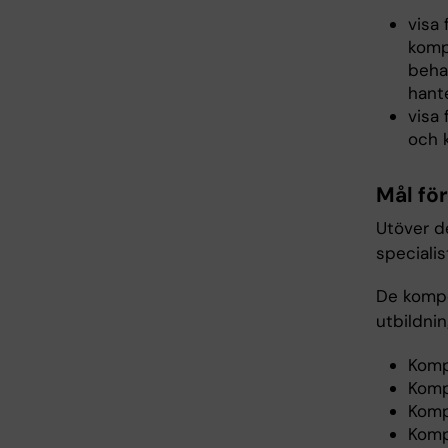
visa 
komp
beha
hant
visa 
och k
Mål fö
Utöver de
speciali
De kompe
utbildni
Komp
Komp
Komp
Komp