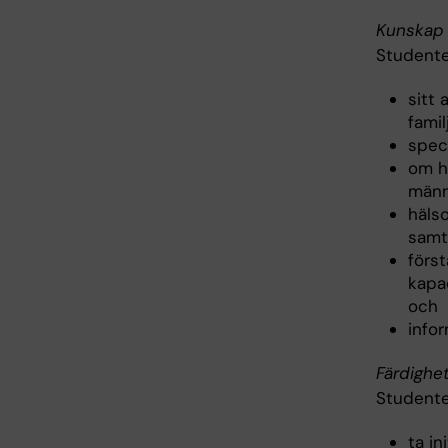
Kunskap 
Studente
sitt 
famil
spec
om hu
männ
häls
samt
förs
kapac
och
info
Färdighe
Studenten
ta in