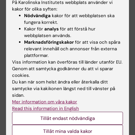
På Karolinska Institutets webbplats använder vi
visa sådan färdighet som fordras för att
kakor för olika syften:
delta i forsknings- och utvecklingsarbete
Nödvändiga
kakor för att webbplatsen ska
fungera korrekt.
eller för att arbeta i annan kvalificerad
Kakor för
analys
för att förstå hur
verksamhet.
webbplatsen används.
Marknadsföringskakor
för att visa och spåra
Värderingsförmåga och förhållningssätt
relevant innehåll och annonser från externa
För magisterexamen skall studenten:
plattformar.
Viss information kan överföras till länder utanför EU.
visa förmåga att inom huvudområdet för
Genom att samtycka godkänner du att vi sparar
utbildningen göra bedömningar med
cookies.
Du kan när som helst ändra eller återkalla ditt
hänsyn till relevanta vetenskapliga,
samtycke via kakikonen längst ned till vänster på
samhälleliga och etiska aspekter samt
sidan.
visa medvetenhet om
Mer information om våra kakor
etiska aspekter på forsknings- och
Read this information in English
utvecklingsarbete,
Tillåt endast nödvändiga
visa insikt om vetenskapens möjligheter
och begränsningar, dess roll i samhället
Tillåt mina valda kakor