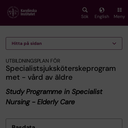
Skip
to
main
Sök
English
Meny
content
Hitta på sidan
UTBILDNINGSPLAN FÖR
Specialistsjuksköterskeprogram
met - vård av äldre
Study Programme in Specialist
Nursing - Elderly Care
Basdata