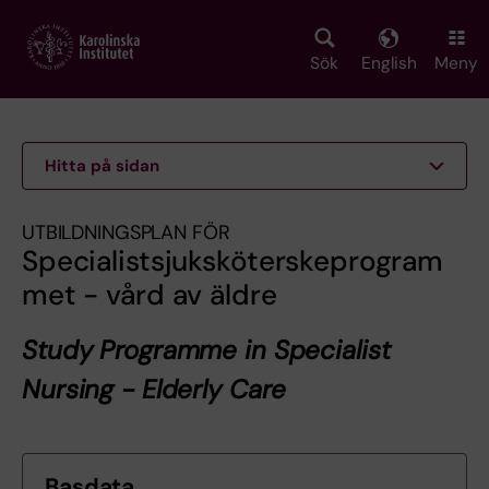
Skip
to
main
Sök
English
Meny
content
Hitta på sidan
UTBILDNINGSPLAN FÖR
Specialistsjuksköterskeprogram
met - vård av äldre
Study Programme in Specialist
Nursing - Elderly Care
Basdata