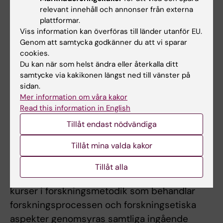
lärande, innovativ och kreativ
relevant innehåll och annonser från externa
plattformar.
verksamhetsförlagd utbildning samt
Viss information kan överföras till länder utanför EU.
interaktion och relation som
Genom att samtycka godkänner du att vi sparar
framgångsfaktorer i all personcentrerad och
cookies.
säker vård.
Du kan när som helst ändra eller återkalla ditt
samtycke via kakikonen längst ned till vänster på
sidan.
Vetenskapliga kunskaper, färdigheter och
Mer information om våra kakor
förhållningssätt
Read this information in English
De vetenskapliga kunskaper som studenterna
Tillåt endast nödvändiga
har från tidigare utbildning på grundnivå,
Tillåt mina valda kakor
fördjupas genom kurser i vetenskaplig
metodik, evidensbaserad omvårdnad och ett
Tillåt alla
självständigt examensarbete. Utöver två
kurser i forskningsmetodik som behandlar
forskningsprocessen och forskningsetiska
aspekter genomsyras samtliga ingående