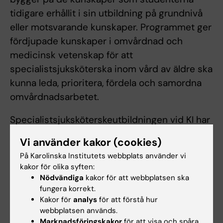
tidigare erhållit i sin utbildning på grundnivå
eller motsvarande kunskaper. Programmet ger
fördjupade kunskaper i omvårdnad och
medicinsk vetenskap för att
specialistsjuksköterska inom vård av äldre ska
kunna leda, prioritera, fördela och samordna
omvårdnadsarbetet.
Specialistsjuksköterskeutbildningen vid KI har
en tydlig forskningsanknytning. Den
Vi använder kakor (cookies)
vetenskapliga och professionella basen
På Karolinska Institutets webbplats använder vi
inkluderar kritiskt tänkande,
kakor för olika syften:
informationssökning, forskningsmetodologi,
Nödvändiga
kakor för att webbplatsen ska
integration av ämnen, integration mellan teori
fungera korrekt.
Kakor för
analys
för att förstå hur
och praktik, nationell och internationell
webbplatsen används.
samverkan, interprofessionellt och livslångt
Marknadsföringskakor
för att visa och spåra