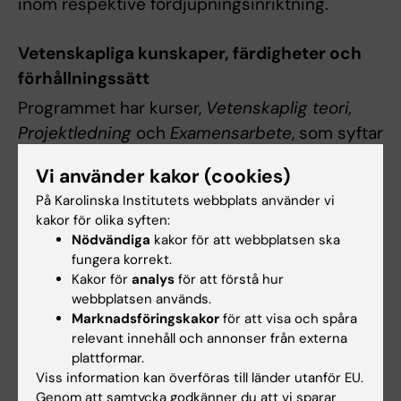
inom respektive fördjupningsinriktning.
Vetenskapliga kunskaper, färdigheter och
förhållningssätt
Programmet har kurser,
Vetenskaplig teori,
Projektledning
och
Examensarbete
, som syftar
till att studenten ska reflektera över, kritiskt
Vi använder kakor (cookies)
granska och praktiskt tillämpa vetenskapliga
På Karolinska Institutets webbplats använder vi
arbetsmetoder och vetenskapsteoretiska
kakor för olika syften:
överväganden. Etik introduceras på
Nödvändiga
kakor för att webbplatsen ska
programmets första kurs och fördjupas
fungera korrekt.
Kakor för
analys
för att förstå hur
genom att relevanta etiska perspektiv och
webbplatsen används.
överväganden tas upp under respektive kurs.
Marknadsföringskakor
för att visa och spåra
För respektive fördjupningsinriktnings
relevant innehåll och annonser från externa
ämnesområde behandlas aktuella
plattformar.
Viss information kan överföras till länder utanför EU.
forskningsfrågor genomgående under metod-
Genom att samtycka godkänner du att vi sparar