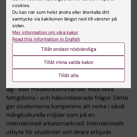
och tillämpade kurser där studenterna
cookies.
granskar, kritiskt värderar och sammanfattar
Du kan när som helst ändra eller återkalla ditt
samtycke via kakikonen längst ned till vänster på
litteratur kring specifika frågeställningar.
sidan.
Mer information om våra kakor
Internationalisering
Read this information in English
Kurserna i programmet genomsyras av ett
Tillåt endast nödvändiga
internationellt perspektiv som utvecklar
Tillåt mina valda kakor
studenternas förståelse och reflektion kring
folkhälsoproblem och ansatser för det
Tillåt alla
förebyggande arbetet i olika kontexter, t.ex.
låg- eller medelinkomstländer med olika
fattigdoms- och hälsorelaterade frågor. Detta
ger studenterna kompetens att verka i såväl
mångkulturella miljöer som på en
internationell arbetsmarknad. Internationellt
utbyte för studenter och lärare erbjuds