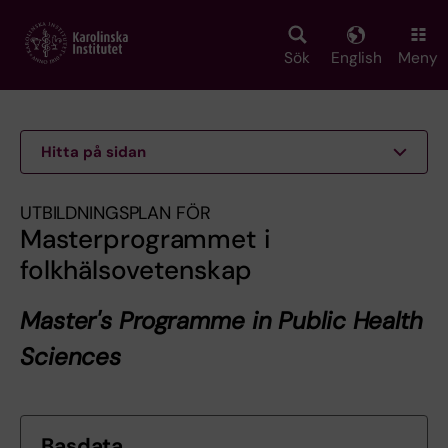
Skip
to
main
Sök
English
Meny
content
Hitta på sidan
UTBILDNINGSPLAN FÖR
Masterprogrammet i
folkhälsovetenskap
Master's Programme in Public Health
Sciences
Basdata