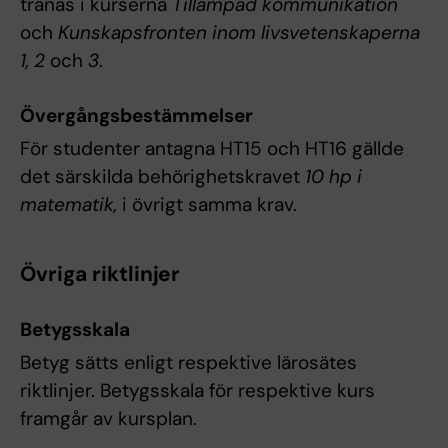
tränas i kurserna
Tillämpad kommunikation
och
Kunskapsfronten inom livsvetenskaperna
1, 2
och
3
.
Övergångsbestämmelser
För studenter antagna HT15 och HT16 gällde
det särskilda behörighetskravet
10 hp i
matematik,
i övrigt samma krav.
Övriga riktlinjer
Betygsskala
Betyg sätts enligt respektive lärosätes
riktlinjer. Betygsskala för respektive kurs
framgår av kursplan.