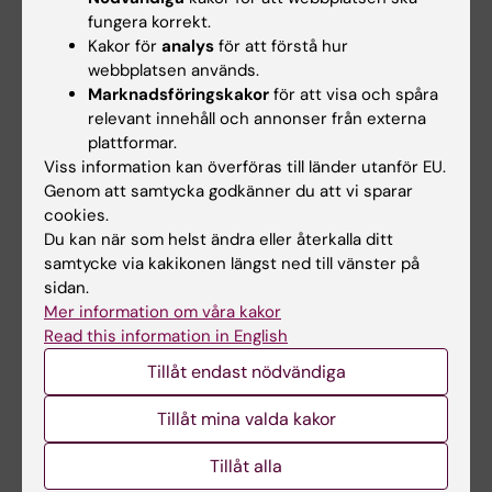
sin kunskapsutveckling.
fungera korrekt.
Kakor för
analys
för att förstå hur
webbplatsen används.
Marknadsföringskakor
för att visa och spåra
Innehåll och upplägg
relevant innehåll och annonser från externa
Programmet är tvärvetenskapligt och
plattformar.
fokuserar mot de senaste teknikerna inom
Viss information kan överföras till länder utanför EU.
Genom att samtycka godkänner du att vi sparar
livsvetenskaperna och hur man kan applicera
cookies.
dem inom medicinsk grundforskning,
Du kan när som helst ändra eller återkalla ditt
prevention, diagnostik och behandling.
samtycke via kakikonen längst ned till vänster på
sidan.
Programmet ger därför en djup teoretisk och
Mer information om våra kakor
praktisk specialistkunskap inom translationell
Read this information in English
medicin, molekylärbiologi, biofysik och
Tillåt endast nödvändiga
bioinformatik och dessutom fördjupad
förståelse för vetenskaplig metodik och
Tillåt mina valda kakor
gedigen praktisk träning i skriftlig och muntlig
Tillåt alla
framställning.