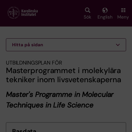
Skip
to
main
Sök
English
Meny
content
Hitta på sidan
UTBILDNINGSPLAN FÖR
Masterprogrammet i molekylära
tekniker inom livsvetenskaperna
Master's Programme in Molecular
Techniques in Life Science
Basdata