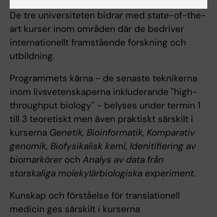
De tre universiteten bidrar med state-of-the-
art kurser inom områden där de bedriver
internationellt framstående forskning och
utbildning.
Programmets kärna - de senaste teknikerna
inom livsvetenskaperna inkluderande "high-
throughput biology" - belyses under termin 1
till 3 teoretiskt men även praktiskt särskilt i
kurserna
Genetik, Bioinformatik, Komparativ
genomik, Biofysikalisk kemi, Idenitifiering av
biomarkörer
och
Analys av data från
storskaliga molekylärbiologiska experiment.
Kunskap och förståelse för translationell
medicin ges särskilt i kurserna