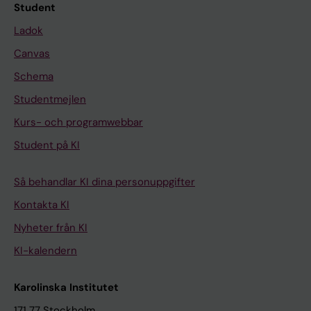
Student
Ladok
Canvas
Schema
Studentmejlen
Kurs- och programwebbar
Student på KI
Så behandlar KI dina personuppgifter
Kontakta KI
Nyheter från KI
KI-kalendern
Karolinska Institutet
171 77 Stockholm