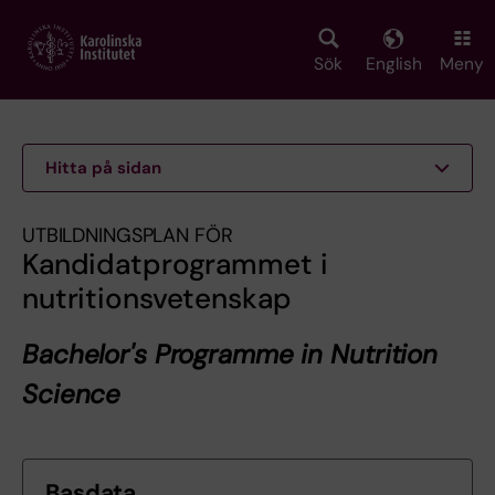
Skip
to
main
Sök
English
Meny
content
Hitta på sidan
UTBILDNINGSPLAN FÖR
Kandidatprogrammet i
nutritionsvetenskap
Bachelor's Programme in Nutrition
Science
Basdata