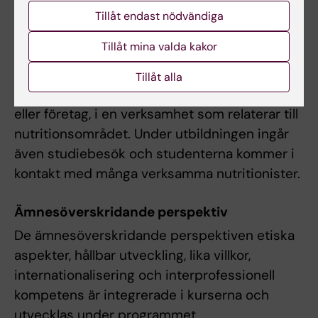
annan relevant verksamhet.
Tillåt endast nödvändiga
Under examensarbetet får studenten
Tillåt mina valda kakor
självständigt utföra ett vetenskapligt projekt
inom ett valfritt forsknings- eller
Tillåt alla
arbetsområde, t ex på universitet, myndighet
eller företag, i en verksamhet som relaterar till
nutritionsområdet. Under utbildningen ingår
även studiebesök och studenterna kommer i
kontakt med många verksamma nutritionister.
Ämnesöverskridande perspektiv
De ämnesöverskridande perspektiven etiska
aspekter, hållbar utveckling, lika villkor,
internationalisering och interprofessionell
kompetens är integrerade i kurserna och
utvecklas under programmet.