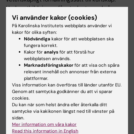
Under utbildningen får studenten också
träning i att sammanställa och förmedla
Vi använder kakor (cookies)
vetenskaplig information skriftligt och
På Karolinska Institutets webbplats använder vi
kakor för olika syften:
muntligt.
Nödvändiga
kakor för att webbplatsen ska
fungera korrekt.
Verksamhetsintegrerat lärande (VIL)
Kakor för
analys
för att förstå hur
webbplatsen används.
Verksamhetsintegrerat lärande (VIL) är ett
Marknadsföringskakor
för att visa och spåra
samlingsbegrepp för de pedagogiska
relevant innehåll och annonser från externa
modeller som bygger på samverkan och
plattformar.
integrering mellan högre utbildning och
Viss information kan överföras till länder utanför EU.
Genom att samtycka godkänner du att vi sparar
arbetsliv. VIL kan ske i form av
cookies.
verksamhetsförlagd utbildning (VFU),
Du kan när som helst ändra eller återkalla ditt
studiebesök, auskultation, hospitering eller
samtycke via kakikonen längst ned till vänster på
fältstudier inom öppen och sluten hälso- och
sidan.
Mer information om våra kakor
sjukvård, kommunal vård och omsorg eller
Read this information in English