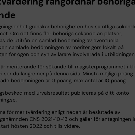
tvärdering rangordnar behörig
nde
agningsenhet granskar behörigheten hos samtliga sökande 
et. Om det finns fler behöriga sökande än platser,
as de utifrån en samlad bedömning av eventuella
 Den samlade bedömningen av meriter görs lokalt på
en för ögon och syn av lärare involverade i utbildningen
är meriterande för sökande till magisterprogrammet i kli
i ser du längre ner på denna sida. Minsta möjliga poäng 
ade bedömningen är 0 poäng, max antal är 10 poäng.
gsbesked med urvalsresultat publiceras på ditt konto
ing.se.
na för meritvärdering enligt nedan är beslutade av
ngsnämnden CNS 2021-10-13 och gäller för antagningen i
tart hösten 2022 och tills vidare.