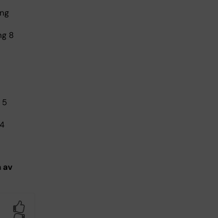
ing
ng 8
 5
 4
 av
Yes