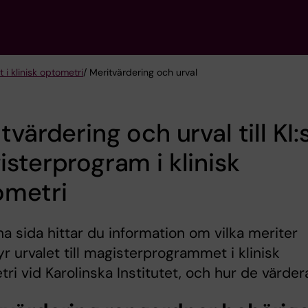
i klinisk optometri
/ Meritvärdering och urval
tvärdering och urval till KI:
sterprogram i klinisk
ometri
a sida hittar du information om vilka meriter
r urvalet till magisterprogrammet i klinisk
ri vid Karolinska Institutet, och hur de värder