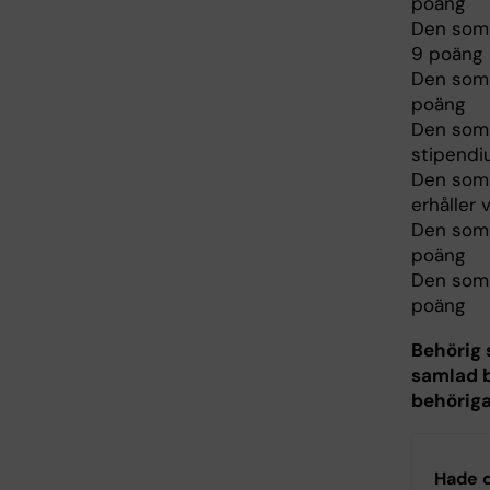
poäng
Den som 
9 poäng
Den som 
poäng
Den som 
stipendi
Den som 
erhåller
Den som 
poäng
Den som 
poäng
Behörig 
samlad b
behöriga
Hade d