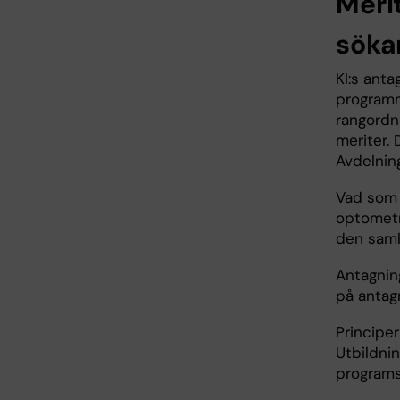
Meri
söka
KI:s ant
programm
rangordn
meriter.
Avdelning
Vad som 
optometr
den saml
Antagnin
på antagn
Principer
Utbildni
programs