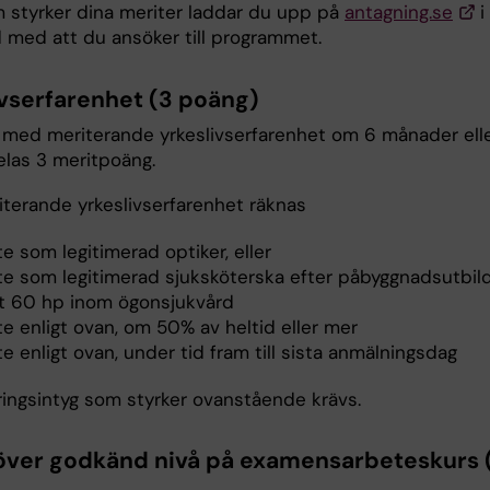
m styrker dina meriter laddar du upp på
antagning.se
i
med att du ansöker till programmet.
ivserfarenhet (3 poäng)
med meriterande yrkeslivserfarenhet om 6 månader ell
delas 3 meritpoäng.
terande yrkeslivserfarenhet räknas
e som legitimerad optiker, eller
te som legitimerad sjuksköterska efter påbyggnadsutbil
t 60 hp inom ögonsjukvård
e enligt ovan, om 50% av heltid eller mer
e enligt ovan, under tid fram till sista anmälningsdag
ringsintyg som styrker ovanstående krävs.
över godkänd nivå på examensarbeteskurs 