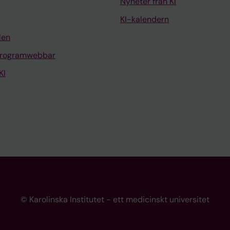
Nyheter från KI
KI-kalendern
len
programwebbar
KI
© Karolinska Institutet - ett medicinskt universitet