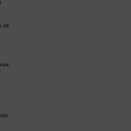
a
till
.
nisk
i
nför