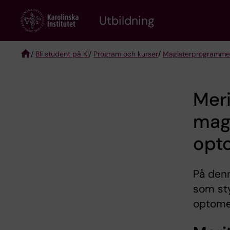
Skip
to
Utbildning
main
content
/
Bli student på KI
/
Program och kurser
/
Magisterprogrammet 
Breadcrumb
Meri
magi
opt
På denn
som sty
optomet