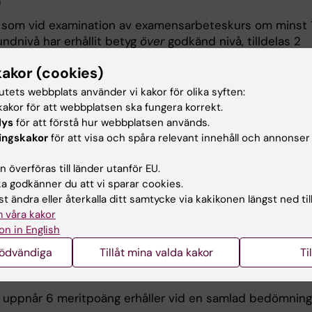
)
som vid examination av examensarbeteskurs om minst 
undnivå har erhållit betyg
över
godkänd nivå, tilldelas 2
ng.
kakor (cookies)
intyg som styrker ovanstående krävs.
tutets webbplats använder vi kakor för olika syften:
akor för att webbplatsen ska fungera korrekt.
ande av stipendium (1 poäng)
lys
för att förstå hur webbplatsen används.
ingskakor
för att visa och spåra relevant innehåll och annonser
som har tilldelats stipendium baserat på sin
estation kopplad till behörighetsgrundande utbildning,
 överföras till länder utanför EU.
 1 meritpoäng.
 godkänner du att vi sparar cookies.
t ändra eller återkalla ditt samtycke via kakikonen längst ned til
om styrker ovanstående krävs.
 våra kakor
on in English
d bedömning
nödvändiga
Tillåt mina valda kakor
Ti
d bedömning av sökandes meriter görs enligt nedan:
uppnår 6 meritpoäng erhåller vid en samlad bedömning