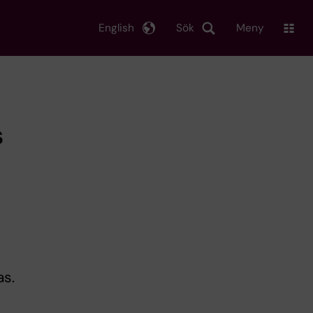
English
Sök
Meny
s
as.