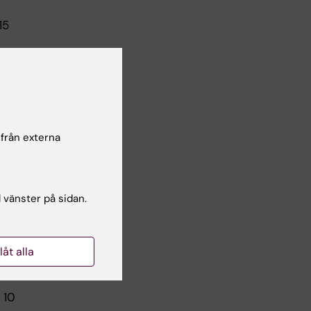
15
 från externa
l vänster på sidan.
llåt alla
 10