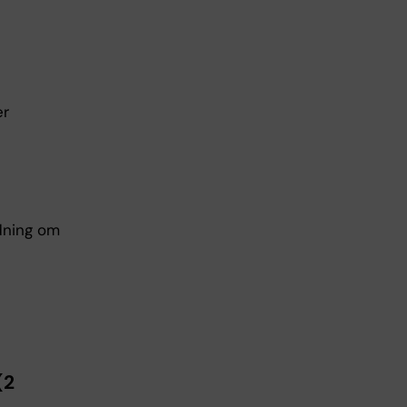
er
dning om
(2