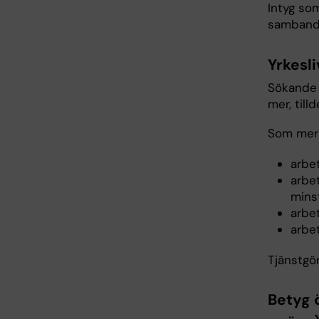
Intyg so
samband 
Yrkesl
Sökande 
mer, till
Som meri
arbet
arbe
mins
arbet
arbet
Tjänstgö
Betyg 