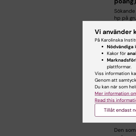
poäng
Sökande 
hp på gr
meritpoä
Vi använder 
Resultat
På Karolinska Insti
Nödvändiga
k
Erhåll
Kakor för
ana
Marknadsför
Sökande 
plattformar.
studiepr
Viss information kan
tilldelas
Genom att samtycka
Du kan när som hels
Diplom s
Mer information om
Read this informati
Samla
Tillåt endast 
En samla
Den som 